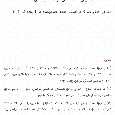
بنا بر احتیاط، لازم است همه حمدوسوره را بخواند. (۳)
منابع:
(۱) توضیح‌المسائل جامع، ج۱، ص۴۹۰، م ۱۷۳۵ و ۱۷۳۷ و ۱۷۳۸ / منهاج الصالحین،
ج۱، ص۲۴۱ و ۲۴۲، م ۷۸۳ و ۷۸۵ / توضیح‌المسائل آیت‌الله وحید خراسانی، ص۴۶۰، م
۱۴۳۱ / توضیح‌المسائل مراجع، ج۱، م ۱۴۲۳
(۲) در صورت اطلاع از فتوای مرجع تقلیدتان در همین موضوع، سؤال را با نام مرجع
خاص خودتان ارسال نمایید تا در اسرع‌ وقت پاسخگو باشیم.
(۳) توضیح‌المسائل جامع، ج۱، ص۴۹۰، م ۱۷۳۶ / منهاج الصالحین، ج۱، ص۲۴۲، م ۷۸۴
/ توضیح‌المسائل آیت‌الله وحید خراسانی، ص۴۶۰، م ۱۴۳۲ / توضیح‌المسائل مراجع، ج۱،