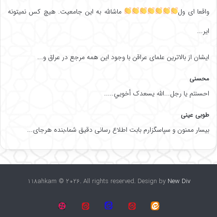
واقعا ای ول
ماشالله به این جامعیت. هیچ کس نمیتونه
ایر...
ایشان از بالاترین علمای عراقن با وجود این همه مرجع در عراق و...
محسنی
احسنتم یا رجل...الله یسعدک أخويي.....
طوبی عینی
بیسار ممنون و سپاسگزارم بابت اطلاع رسانی دقیق شما،بنده هرجای...
118ahkam © 2026. All rights reserved. Design by
New Div
118
آپارات
گروه
گروه
اینستاگرام