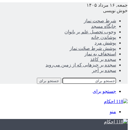
جمعه, ۱۶ مرداد ۱۴۰۵
خوش نویسی
شرط صحت نماز
جایگاه مسجد
وجوب تحصیل علم بر بانوان
پوشاندن چانه
پوشش مرد
پوشش شرط صحّت نماز
استخفاف به نماز
سجده بر کاغذ
سجده بر چیزهایی که از زمین می‌روید
سجده بر آجر
جستجو برای
جستجو برای
منو