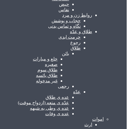
حیض
نفاس
روابط زن و مرد
حجاب و پوشش
نگاه و تماس بدنی
طلاق و عدّه
حرمت ابدی
رجوع
طلاق
بائن
خلع و مبارات
صغیره
طلاق سوم
طلاق یائسه
غیر مدخوله
رجعی
عدّه
عده ی طلاق
عدّه ی متعه (ازدواج موقت)
عده ی وطی به شبهه
عده ی وفات
اموات
ارث