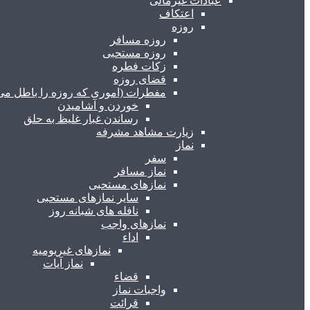
عبادات غیرمالی
اعتکاف
روزه
روزه مسافر
روزه مستحبی
زکات فطره
قضای روزه
مفطرات (اموری که روزه را باطل می 
خوردن و آشامیدن
رساندن غبار غلیظ به حلق
زیارت مشاهد مشرفه
نماز
سفر
نماز مسافر
نمازهای مستحبی
سایر نمازهای مستحبی
نافله های شبانه روز
نمازهای واجب
اداء
نمازهای غیریومیه
نماز آیات
قضاء
واجبات نماز
قرائت