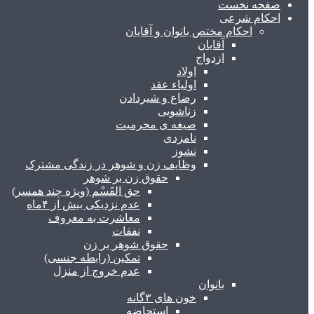
صفحه نخست
احکام شرعی
احکام مختص بانوان و آقایان
آقایان
ازدواج
اولاد
اولیاء عقد
رضاع و شیردادن
زناشویی
صیغه ی محرمیت
نامزدی
نشوز
وظایف زن و شوهر در زندگی مشترک
حقوق زن بر شوهر
حق القَسْم (ویژه چند همسر)
عدم نزدیکی بیش از ۴ماه
معاشرت به معروف
نفقات
حقوق شوهر بر زن
تمکین (رابطه جنسی)
عدم خروج از منزل
بانوان
خون های ۳گانه
استحاضه