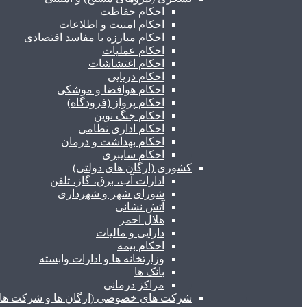
احکام حفاظت
احکام امنیت و اطلاعات
احکام مبارزه با مفاسد اقتصادی
احکام عملیات
احکام اغتشاشات
احکام دریایی
احکام هوافضا و موشکی
احکام پرواز (فرودگاه)
احکام جنگ نوین
احکام اداری نظامی
احکام بهداشت و درمان
احکام سایبری
کشوری (ارگان های دولتی)
ادارات آب، برق، گاز، تلفن
شورای شهر و شهرداری
آتش نشانی
هلال احمر
دارایی و مالیات
احکام بیمه
وزارتخانه ها و ادارات وابسته
بانک ها
مراکز درمانی
شرکت های خصوصی (ارگان ها و شرکت های 