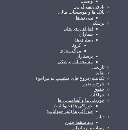
وصیت
بازی و سرگرمی
بانک ها و مؤسسات مالی
سپرده ها
پزشکی
اطباء و جراحان
بیماران
بیماری ها
کرونا
مرگ مغزی
پرستاران
مستحدثات پزشکی
تاریخی
تقلید
تکذیبیه (دروغ های منتسب به مراجع)
حرج و ضرر
حقوق
خرافات
خوردنی ها و آشامیدنی ها
خوراکی ها (حیوانات)
خوراکی ها (غیر حیوانات)
دیات
دیه سقط جنین
رسانه و ارتباطات