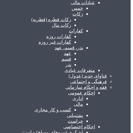
عبادات مالی
خمس
زکات
زکات فطره (فطریه)
زکات مال
کفارات
کفارات روزه
کفارات غیر روزه
نذر، قسم، عهد
عهد
قسم
نذر
متفرقات عبادی
فتاوای جدید (عدول)
فرهنگی و اجتماعی
فقه و احکام سازمانی
احکام عمومی
اداری
مالی
کسب و کار مجازی
پشتیبانی
حراست
احکام اختصاصی
لشکری (نیروهای مسلح) و امنیتی