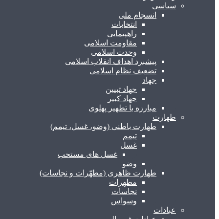
سیاسی
انسجام ملی
انتخابات
راهپیمایی
مقاومت اسلامی
وحدت اسلامی
پیشبرد اهداف انقلاب اسلامی
تضعیف نظام اسلامی
جهاد
جهاد تبیین
جهاد کبیر
مبارزه با تطهیر پهلوی
طهارت
طهارت باطنی (وضو، غسل، تیمم)
تیمم
غسل
غسل های مستحب
وضو
طهارت ظاهری (مطهّرات و نجاسات)
مطهرات
نجاسات
وسواس
عبادات