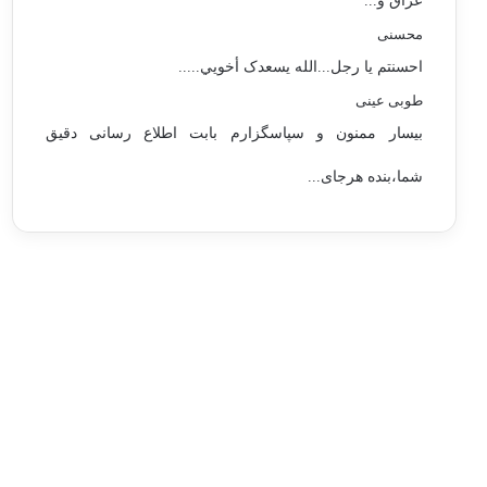
عراق و...
محسنی
احسنتم یا رجل...الله یسعدک أخويي.....
طوبی عینی
بیسار ممنون و سپاسگزارم بابت اطلاع رسانی دقیق
شما،بنده هرجای...