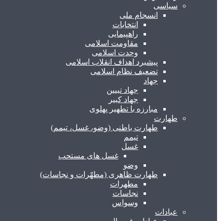
سیاسی
انسجام ملی
انتخابات
راهپیمایی
مقاومت اسلامی
وحدت اسلامی
پیشبرد اهداف انقلاب اسلامی
تضعیف نظام اسلامی
جهاد
جهاد تبیین
جهاد کبیر
مبارزه با تطهیر پهلوی
طهارت
طهارت باطنی (وضو، غسل، تیمم)
تیمم
غسل
غسل های مستحب
وضو
طهارت ظاهری (مطهّرات و نجاسات)
مطهرات
نجاسات
وسواس
عبادات