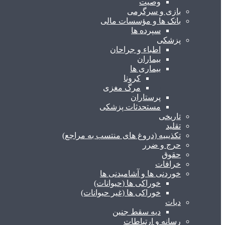
وصیت
بازی و سرگرمی
بانک ها و مؤسسات مالی
سپرده ها
پزشکی
اطباء و جراحان
بیماران
بیماری ها
کرونا
مرگ مغزی
پرستاران
مستحدثات پزشکی
تاریخی
تقلید
تکذیبیه (دروغ های منتسب به مراجع)
حرج و ضرر
حقوق
خرافات
خوردنی ها و آشامیدنی ها
خوراکی ها (حیوانات)
خوراکی ها (غیر حیوانات)
دیات
دیه سقط جنین
رسانه و ارتباطات