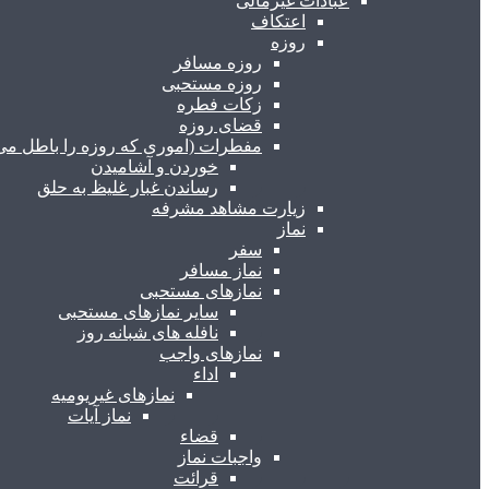
عبادات غیرمالی
اعتکاف
روزه
روزه مسافر
روزه مستحبی
زکات فطره
قضای روزه
مفطرات (اموری که روزه را باطل می 
خوردن و آشامیدن
رساندن غبار غلیظ به حلق
زیارت مشاهد مشرفه
نماز
سفر
نماز مسافر
نمازهای مستحبی
سایر نمازهای مستحبی
نافله های شبانه روز
نمازهای واجب
اداء
نمازهای غیریومیه
نماز آیات
قضاء
واجبات نماز
قرائت