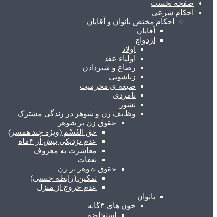
صفحه نخست
احکام شرعی
احکام مختص بانوان و آقایان
آقایان
ازدواج
اولاد
اولیاء عقد
رضاع و شیردادن
زناشویی
صیغه ی محرمیت
نامزدی
نشوز
وظایف زن و شوهر در زندگی مشترک
حقوق زن بر شوهر
حق القَسْم (ویژه چند همسر)
عدم نزدیکی بیش از ۴ماه
معاشرت به معروف
نفقات
حقوق شوهر بر زن
تمکین (رابطه جنسی)
عدم خروج از منزل
بانوان
خون های ۳گانه
استحاضه