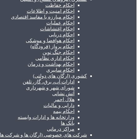
احکام حفاظت
احکام امنیت و اطلاعات
احکام مبارزه با مفاسد اقتصادی
احکام عملیات
احکام اغتشاشات
احکام دریایی
احکام هوافضا و موشکی
احکام پرواز (فرودگاه)
احکام جنگ نوین
احکام اداری نظامی
احکام بهداشت و درمان
احکام سایبری
کشوری (ارگان های دولتی)
ادارات آب، برق، گاز، تلفن
شورای شهر و شهرداری
آتش نشانی
هلال احمر
دارایی و مالیات
احکام بیمه
وزارتخانه ها و ادارات وابسته
بانک ها
مراکز درمانی
شرکت های خصوصی (ارگان ها و شرکت های 