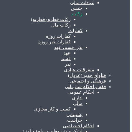
عبادات مالی
خمس
زکات
زکات فطره (فطریه)
زکات مال
کفارات
کفارات روزه
کفارات غیر روزه
نذر، قسم، عهد
عهد
قسم
نذر
متفرقات عبادی
فتاوای جدید (عدول)
فرهنگی و اجتماعی
فقه و احکام سازمانی
احکام عمومی
اداری
مالی
کسب و کار مجازی
پشتیبانی
حراست
احکام اختصاصی
لشکری (نیروهای مسلح) و امنیتی