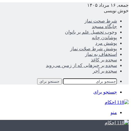
جمعه, ۱۶ مرداد ۱۴۰۵
خوش نویسی
شرط صحت نماز
جایگاه مسجد
وجوب تحصیل علم بر بانوان
پوشاندن چانه
پوشش مرد
پوشش شرط صحّت نماز
استخفاف به نماز
سجده بر کاغذ
سجده بر چیزهایی که از زمین می‌روید
سجده بر آجر
جستجو برای
جستجو برای
منو