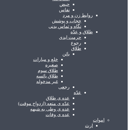
حیض
نفاس
روابط زن و مرد
حجاب و پوشش
نگاه و تماس بدنی
طلاق و عدّه
حرمت ابدی
رجوع
طلاق
بائن
خلع و مبارات
صغیره
طلاق سوم
طلاق یائسه
غیر مدخوله
رجعی
عدّه
عده ی طلاق
عدّه ی متعه (ازدواج موقت)
عده ی وطی به شبهه
عده ی وفات
اموات
ارث