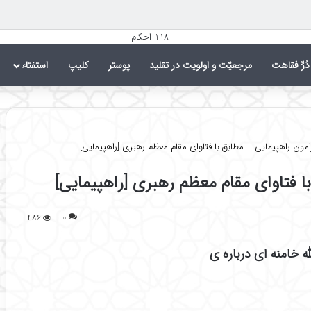
دُرِّ فقاهت
مرجعیّت و اولویت در تقلید
پوستر
کلیپ
استفتاء
امون راهپیمایی – مطابق با فتاوای مقام معظم رهبری [راهپیمایی]
ا فتاوای مقام معظم رهبری [راهپیمایی]
۴۸۶
۰
 خامنه ای درباره ی