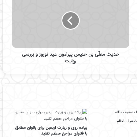
د
ی
ث
م
ع
لّ
ی
ب
حدیث معلّی بن خنیس پیرامون عید نوروز و بررسی
ن
خ
روایت
ن
ی
س
پ
ی
ر
ا
م
و
تضعیف نظام
ن
پیاده روی و زیارت اربعین برای بانوان مطابق
ع
با فتاوای مراجع معظم تقلید