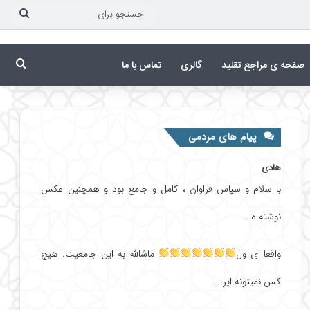
جست
برای
جست
صفحه ی مراجع تقلید
گالری
تماس با ما
پیام های مردمی
هادی
با سلام و سپاس فراوان ، کامل و جامع بود و همچنین عکس
نوشته ه...
واقعا ای ول
ماشالله به این جامعیت. هیچ
کس نمیتونه ایر...