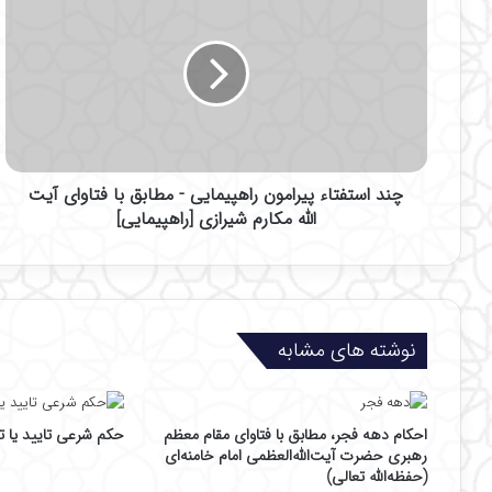
ن
د
ا
س
ت
ف
ت
ا
چند استفتاء پیرامون راهپیمایی - مطابق با فتاوای آیت
ء
پ
الله مکارم شیرازی [راهپیمایی]
ی
ر
ا
م
و
نوشته های مشابه
ن
ر
ا
ه
احکام دهه فجر، مطابق با فتاوای مقام معظم
حکم شرعی تایید یا 
پ
رهبری حضرت آیت‌الله‌العظمی امام خامنه‌ای
ی
(حفظه‌الله تعالی)