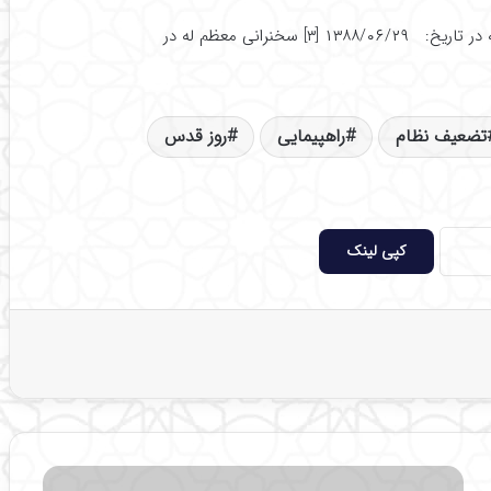
[۱] سایت رسمی معظم له – احکام مناسبتی [۲] سخنرانی معظم له در تاریخ: ۱۳۸۸/۰۶/۲۹ [۳] سخنرانی معظم له در
تضعیف نظام
راهپیمایی
روز قدس
کپی لینک
ح