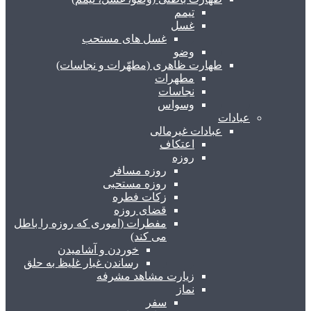
تیمم
غسل
غسل های مستحب
وضو
طهارت ظاهری (مطهّرات و نجاسات)
مطهرات
نجاسات
وسواس
عبادات
عبادات غیرمالی
اعتکاف
روزه
روزه مسافر
روزه مستحبی
زکات فطره
قضای روزه
مفطرات (اموری که روزه را باطل
می کند)
خوردن و آشامیدن
رساندن غبار غلیظ به حلق
زیارت مشاهد مشرفه
نماز
سفر