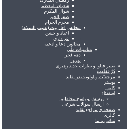
رمضان المبارک
شعبان المعظم
شوال المکرم
صفر الخیر
محرم الحرام
مجالس اهل بیت (علیهم السلام)
اعیاد و جشن
عزاداری
مجالس دعا و ادعیه
مناسبات ملّی
دهه فجر
نوروز
تغییر فتاوا و نظرات جدید رهبری
دُرِّ فقاهت
مرجعیّت و اولویت در تقلید
پوستر
کلیپ
استفتاء
پرسش و پاسخ مخاطبین
ارسال سؤالات شرعی
صفحه ی مراجع تقلید
گالری
تماس با ما