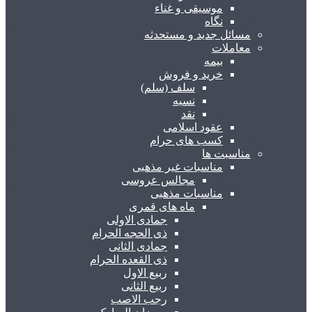
موسیقی و غناء
نگاه
مسائل جدید و مستحدثه
معاملات
بیمه
خرید و فروش
سلف (سلم)
نسیه
نقد
عقود اسلامی
کسب های حرام
مناسبت ها
مناسبات غیر مذهبی
مجالس عروسی
مناسبات مذهبی
ماه های قمری
جمادی الاولی
ذی الحجه الحرام
جمادی الثانی
ذی القعده الحرام
ربیع الاول
ربیع الثانی
رجب الاصب