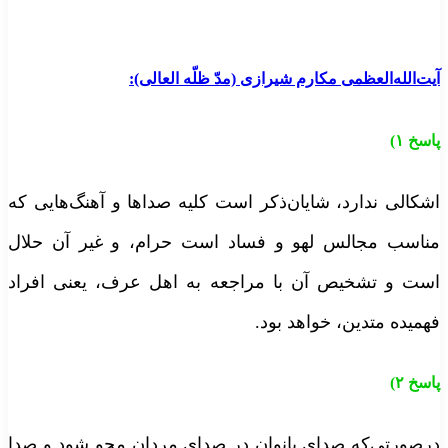
یت‌الله‌العظمی مکارم شیرازی (مدّ ظلّه العالی):
اسخ
۱)
شکالی ندارد، شایان‌ذکر است کلیه صداها و آهنگ‌هایی که
ناسب مجالس لهو و فساد است حرام، و غیر آن حلال
ست و تشخیص آن با مراجعه به اهل عرف، یعنی افراد
همیده متدین، خواهد بود.
اسخ
۲)
رصورتی‌که صدای بانوان در صدای مردان محو شود و صدا