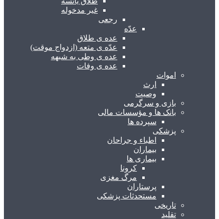
طلاق یائسه
غیر مدخوله
رجعی
عدّه
عده ی طلاق
عدّه ی متعه (ازدواج موقت)
عده ی وطی به شبهه
عده ی وفات
اموات
ارث
وصیت
بازی و سرگرمی
بانک ها و مؤسسات مالی
سپرده ها
پزشکی
اطباء و جراحان
بیماران
بیماری ها
کرونا
مرگ مغزی
پرستاران
مستحدثات پزشکی
تاریخی
تقلید