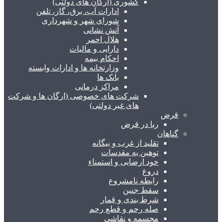
کشوری (ارگان های دولتی)
ادارات آب، برق، گاز، تلفن
شورای شهر و شهرداری
آتش نشانی
هلال احمر
دارایی و مالیات
احکام بیمه
وزارتخانه ها و ادارات وابسته
بانک ها
مراکز درمانی
شرکت های خصوصی (ارگان ها و شرکت
های غیر دولتی)
قرض
ربا در قرض
گناهان
تقلید از غرب و بیگانه
توهین به مقدسات
خود ارضایی و استمناء
دروغ
رابطه نامشروع
سقط جنین
شرط بندی و قمار
صله رحم و قطع رحم
مجسمه و نقاشی