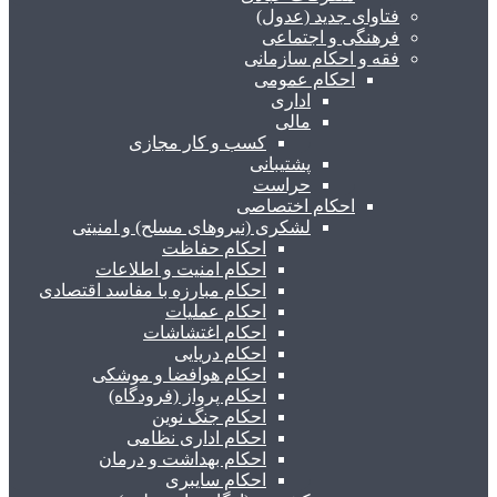
فتاوای جدید (عدول)
فرهنگی و اجتماعی
فقه و احکام سازمانی
احکام عمومی
اداری
مالی
کسب و کار مجازی
پشتیبانی
حراست
احکام اختصاصی
لشکری (نیروهای مسلح) و امنیتی
احکام حفاظت
احکام امنیت و اطلاعات
احکام مبارزه با مفاسد اقتصادی
احکام عملیات
احکام اغتشاشات
احکام دریایی
احکام هوافضا و موشکی
احکام پرواز (فرودگاه)
احکام جنگ نوین
احکام اداری نظامی
احکام بهداشت و درمان
احکام سایبری