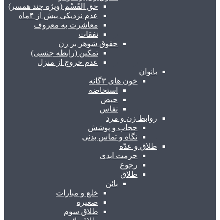
حق القَسْم (ویژه چند همسر)
عدم نزدیکی بیش از ۴ماه
معاشرت به معروف
نفقات
حقوق شوهر بر زن
تمکین (رابطه جنسی)
عدم خروج از منزل
بانوان
خون های ۳گانه
استحاضه
حیض
نفاس
روابط زن و مرد
حجاب و پوشش
نگاه و تماس بدنی
طلاق و عدّه
حرمت ابدی
رجوع
طلاق
بائن
خلع و مبارات
صغیره
طلاق سوم