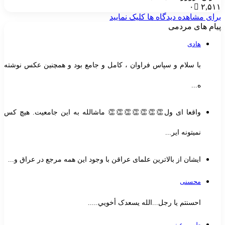
۰
۲,۵۱
رای مشاهده دیدگاه ها کلیک نمایید
یام های مردمی
هادی
با سلام و سپاس فراوان ، کامل و جامع بود و همچنین عکس نوشته
ه...
واقعا ای ول👏👏👏👏👏👏👏 ماشالله به این جامعیت. هیچ کس
نمیتونه ایر...
ایشان از بالاترین علمای عراقن با وجود این همه مرجع در عراق و...
محسنی
احسنتم یا رجل...الله یسعدک أخويي.....
طوبی عینی