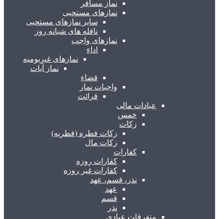
نماز مسافر
نمازهای مستحبی
سایر نمازهای مستحبی
نافله های شبانه روز
نمازهای واجب
اداء
نمازهای غیریومیه
نماز آیات
قضاء
واجبات نماز
قرائت
عبادات مالی
خمس
زکات
زکات فطره (فطریه)
زکات مال
کفارات
کفارات روزه
کفارات غیر روزه
نذر، قسم، عهد
عهد
قسم
نذر
متفرقات عبادی