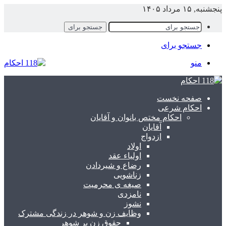
نجشنبه, ۱۵ مرداد ۱۴۰۵
جستجو برای
جستجو برای
منو
صفحه نخست
احکام شرعی
احکام مختص بانوان و آقایان
آقایان
ازدواج
اولاد
اولیاء عقد
رضاع و شیردادن
زناشویی
صیغه ی محرمیت
نامزدی
نشوز
وظایف زن و شوهر در زندگی مشترک
حقوق زن بر شوهر