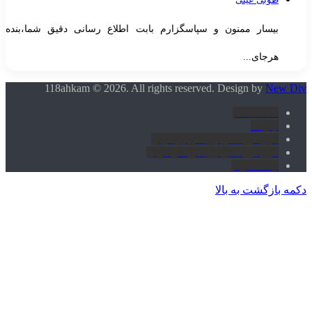
بیسار ممنون و سپاسگزارم بابت اطلاع رسانی دقیق شما،بنده
هرجای...
118ahkam © 2026. All rights reserved. Design by
New Di
118 احکام
آپارات
گروه پرسش و پاسخ برادران
گروه پرسش و پاسخ خواهران
اینستاگرام
کمه بازگشت به بالا