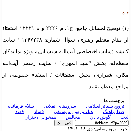
نبع:
(۱) توضیح‌المسائل جامع، ج۱، م ۲۲۲۶ و م ۲۲۳۱ / استفتاء
از مقام معظم رهبری، سؤال شماره: ۱۳۶۷۲۳۸ / سایت
لیشه (سایت اختصاصی آیت‌الله سیستانی)، ویژه نمایندگان
عظم‌له، بخش “سید المهری” / سایت رسمی آیت‌الله
کارم شیرازی، بخش استفتائات / استفتاء خصوصی از
راجع معظم تقلید.
برچسب ها
ترویج شعائر اسلامی
سرودهای انقلابی
سلام فرمانده
صدا و آهنگ
غناء و لهو و موسیقی
فساد
قصد
ذت
گوش دادن
مجالس
همخوانی دختران
کپی لینک
خرین بروزرسانی: دی ۱۸, ۱۴۰۱