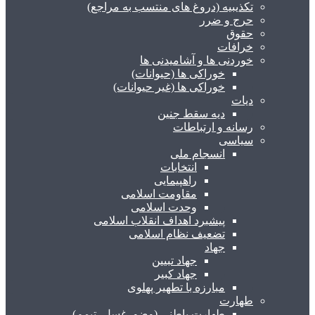
تکذیبیه (دروغ های منتسب به مراجع)
حرج و ضرر
حقوق
خرافات
خوردنی ها و آشامیدنی ها
خوراکی ها (حیوانات)
خوراکی ها (غیر حیوانات)
دیات
دیه سقط جنین
رسانه و ارتباطات
سیاسی
انسجام ملی
انتخابات
راهپیمایی
مقاومت اسلامی
وحدت اسلامی
پیشبرد اهداف انقلاب اسلامی
تضعیف نظام اسلامی
جهاد
جهاد تبیین
جهاد کبیر
مبارزه با تطهیر پهلوی
طهارت
طهارت باطنی (وضو، غسل، تیمم)