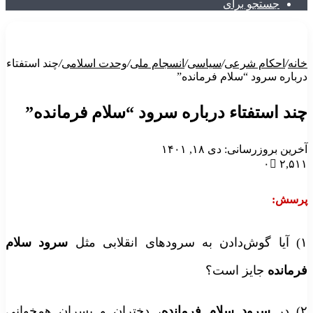
جستجو برای
انه
/
احکام شرعی
/
سیاسی
/
انسجام ملی
/
وحدت اسلامی
/
چند استفتاء
رباره سرود “سلام فرمانده”
ند استفتاء درباره سرود “سلام فرمانده”
خرین بروزرسانی: دی ۱۸, ۱۴۰۱
۰
۲,۵۱
رسش
:
وش‌دادن به سرودهای انقلابی مثل
سرود سلام
رمانده
جایز است؟
) در
سرود سلام فرمانده
، دختران و پسران همخوانی