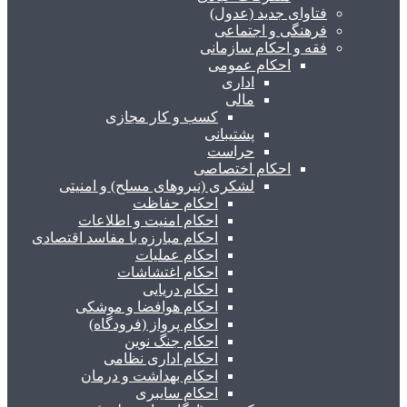
فتاوای جدید (عدول)
فرهنگی و اجتماعی
فقه و احکام سازمانی
احکام عمومی
اداری
مالی
کسب و کار مجازی
پشتیبانی
حراست
احکام اختصاصی
لشکری (نیروهای مسلح) و امنیتی
احکام حفاظت
احکام امنیت و اطلاعات
احکام مبارزه با مفاسد اقتصادی
احکام عملیات
احکام اغتشاشات
احکام دریایی
احکام هوافضا و موشکی
احکام پرواز (فرودگاه)
احکام جنگ نوین
احکام اداری نظامی
احکام بهداشت و درمان
احکام سایبری