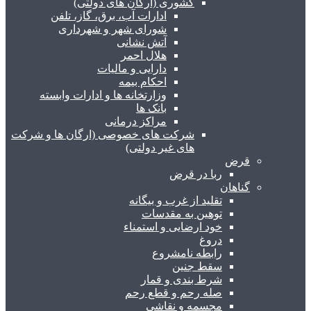
کشوری (ارگان های دولتی)
ادارات آب، برق، گاز، تلفن
شورای شهر و شهرداری
آتش نشانی
هلال احمر
دارایی و مالیات
احکام بیمه
وزارتخانه ها و ادارات وابسته
بانک ها
مراکز درمانی
شرکت های خصوصی (ارگان ها و شرکت
های غیر دولتی)
قرض
ربا در قرض
گناهان
تقلید از غرب و بیگانه
توهین به مقدسات
خود ارضایی و استمناء
دروغ
رابطه نامشروع
سقط جنین
شرط بندی و قمار
صله رحم و قطع رحم
مجسمه و نقاشی