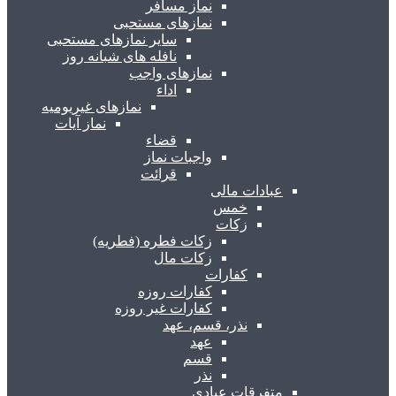
نماز مسافر
نمازهای مستحبی
سایر نمازهای مستحبی
نافله های شبانه روز
نمازهای واجب
اداء
نمازهای غیریومیه
نماز آیات
قضاء
واجبات نماز
قرائت
عبادات مالی
خمس
زکات
زکات فطره (فطریه)
زکات مال
کفارات
کفارات روزه
کفارات غیر روزه
نذر، قسم، عهد
عهد
قسم
نذر
متفرقات عبادی