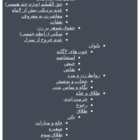
حق القَسْم (ویژه چند همسر)
عدم نزدیکی بیش از ۴ماه
معاشرت به معروف
نفقات
حقوق شوهر بر زن
تمکین (رابطه جنسی)
عدم خروج از منزل
بانوان
خون های ۳گانه
استحاضه
حیض
نفاس
روابط زن و مرد
حجاب و پوشش
نگاه و تماس بدنی
طلاق و عدّه
حرمت ابدی
رجوع
طلاق
بائن
خلع و مبارات
صغیره
طلاق سوم