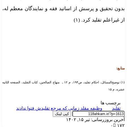
دون تحقیق و پرسش از اساتید فقه و نمایندگان معظم له،
ز غیراعلم تقلید کرد. (۱)
نابع:
(۱) توضیح‌المسائل، احکام تقلید، ص۱۹۴، م ۱۲ ـ منهاج الصالحین، کتاب التقلید، الصفحه الثانیه
شره، م ۱۵
برچسب ها
تقلید
وظیفه مقلد زمانی که مرجع تقلیدش فتوا ندادند
کپی لینک
خرین بروزرسانی: تیر ۱۵, ۱۴۰۲
۰
۱۷