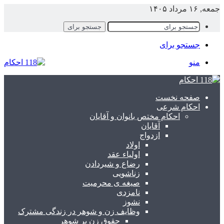
معه, ۱۶ مرداد ۱۴۰۵
جستجو برای
جستجو برای
منو
صفحه نخست
احکام شرعی
احکام مختص بانوان و آقایان
آقایان
ازدواج
اولاد
اولیاء عقد
رضاع و شیردادن
زناشویی
صیغه ی محرمیت
نامزدی
نشوز
وظایف زن و شوهر در زندگی مشترک
حقوق زن بر شوهر