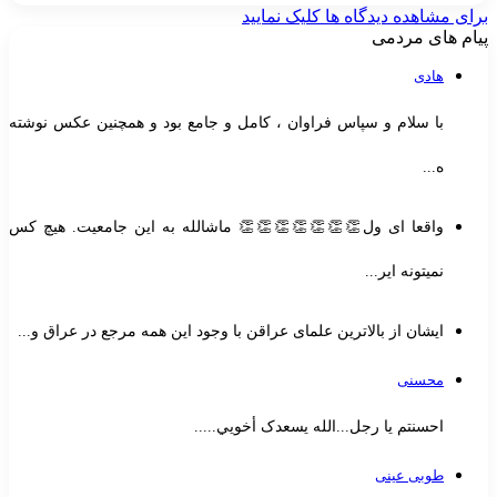
رای مشاهده دیدگاه ها کلیک نمایید
یام های مردمی
هادی
با سلام و سپاس فراوان ، کامل و جامع بود و همچنین عکس نوشته
ه...
واقعا ای ول👏👏👏👏👏👏👏 ماشالله به این جامعیت. هیچ کس
نمیتونه ایر...
ایشان از بالاترین علمای عراقن با وجود این همه مرجع در عراق و...
محسنی
احسنتم یا رجل...الله یسعدک أخويي.....
طوبی عینی