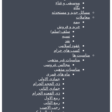
موسیقی و غناء
نگاه
مسائل جدید و مستحدثه
معاملات
بیمه
خرید و فروش
سلف (سلم)
نسیه
نقد
عقود اسلامی
کسب های حرام
مناسبت ها
مناسبات غیر مذهبی
مجالس عروسی
مناسبات مذهبی
ماه های قمری
جمادی الاولی
ذی الحجه الحرام
جمادی الثانی
ذی القعده الحرام
ربیع الاول
ربیع الثانی
رجب الاصب