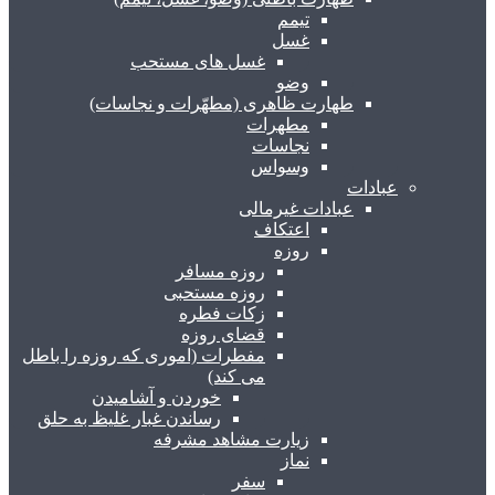
تیمم
غسل
غسل های مستحب
وضو
طهارت ظاهری (مطهّرات و نجاسات)
مطهرات
نجاسات
وسواس
عبادات
عبادات غیرمالی
اعتکاف
روزه
روزه مسافر
روزه مستحبی
زکات فطره
قضای روزه
مفطرات (اموری که روزه را باطل
می کند)
خوردن و آشامیدن
رساندن غبار غلیظ به حلق
زیارت مشاهد مشرفه
نماز
سفر