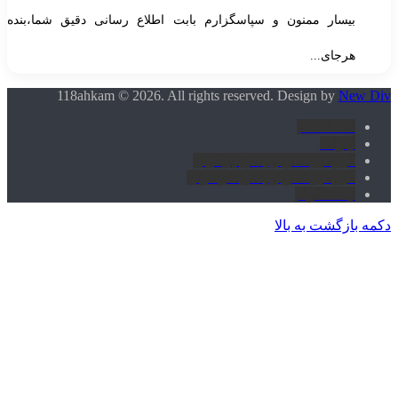
بیسار ممنون و سپاسگزارم بابت اطلاع رسانی دقیق شما،بنده
هرجای...
118ahkam © 2026. All rights reserved. Design by
New Di
118 احکام
آپارات
گروه پرسش و پاسخ برادران
گروه پرسش و پاسخ خواهران
اینستاگرام
کمه بازگشت به بالا