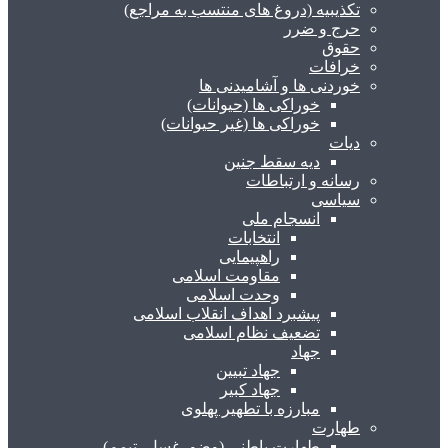
تکذیبیه (دروغ های منتسب به مراجع)
حرج و ضرر
حقوق
خرافات
خوردنی ها و آشامیدنی ها
خوراکی ها (حیوانات)
خوراکی ها (غیر حیوانات)
دیات
دیه سقط جنین
رسانه و ارتباطات
سیاسی
انسجام ملی
انتخابات
راهپیمایی
مقاومت اسلامی
وحدت اسلامی
پیشبرد اهداف انقلاب اسلامی
تضعیف نظام اسلامی
جهاد
جهاد تبیین
جهاد کبیر
مبارزه با تطهیر پهلوی
طهارت
طهارت باطنی (وضو، غسل، تیمم)