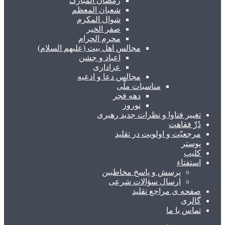
رمضان المبارک
شعبان المعظم
شوال المکرم
صفر الخیر
محرم الحرام
مجالس اهل بیت (علیهم السلام)
اعیاد و جشن
عزاداری
مجالس دعا و ادعیه
مناسبات ملّی
دهه فجر
نوروز
تغییر فتاوا و نظرات جدید رهبری
دُرِّ فقاهت
مرجعیّت و اولویت در تقلید
پوستر
کلیپ
استفتاء
پرسش و پاسخ مخاطبین
ارسال سؤالات شرعی
صفحه ی مراجع تقلید
گالری
تماس با ما