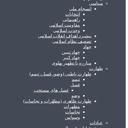
سیاسی
انسجام ملی
انتخابات
راهپیمایی
مقاومت اسلامی
وحدت اسلامی
پیشبرد اهداف انقلاب اسلامی
تضعیف نظام اسلامی
جهاد
جهاد تبیین
جهاد کبیر
مبارزه با تطهیر پهلوی
طهارت
طهارت باطنی (وضو، غسل، تیمم)
تیمم
غسل
غسل های مستحب
وضو
طهارت ظاهری (مطهّرات و نجاسات)
مطهرات
نجاسات
وسواس
عبادات