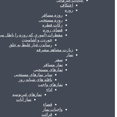
عبادات غیرمالی
اعتکاف
روزه
روزه مسافر
روزه مستحبی
زکات فطره
قضای روزه
مفطرات (اموری که روزه را باطل می 
خوردن و آشامیدن
رساندن غبار غلیظ به حلق
زیارت مشاهد مشرفه
نماز
سفر
نماز مسافر
نمازهای مستحبی
سایر نمازهای مستحبی
نافله های شبانه روز
نمازهای واجب
اداء
نمازهای غیریومیه
نماز آیات
قضاء
واجبات نماز
قرائت