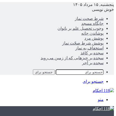
پنجشنبه, ۱۵ مرداد ۱۴۰۵
خوش نویسی
شرط صحت نماز
جایگاه مسجد
وجوب تحصیل علم بر بانوان
پوشاندن چانه
پوشش مرد
پوشش شرط صحّت نماز
استخفاف به نماز
سجده بر کاغذ
سجده بر چیزهایی که از زمین می‌روید
سجده بر آجر
جستجو برای
جستجو برای
منو