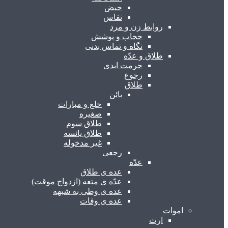
حیض
نفاس
روابط زن و مرد
حجاب و پوشش
نگاه و تماس بدنی
طلاق و عدّه
حرمت ابدی
رجوع
طلاق
بائن
خلع و مبارات
صغیره
طلاق سوم
طلاق یائسه
غیر مدخوله
رجعی
عدّه
عده ی طلاق
عدّه ی متعه (ازدواج موقت)
عده ی وطی به شبهه
عده ی وفات
اموات
ارث