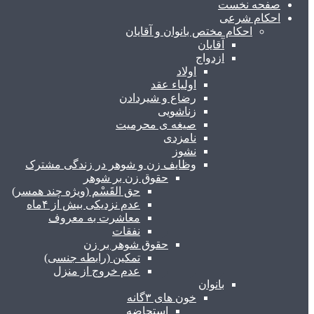
صفحه نخست
احکام شرعی
احکام مختص بانوان و آقایان
آقایان
ازدواج
اولاد
اولیاء عقد
رضاع و شیردادن
زناشویی
صیغه ی محرمیت
نامزدی
نشوز
وظایف زن و شوهر در زندگی مشترک
حقوق زن بر شوهر
حق القَسْم (ویژه چند همسر)
عدم نزدیکی بیش از ۴ماه
معاشرت به معروف
نفقات
حقوق شوهر بر زن
تمکین (رابطه جنسی)
عدم خروج از منزل
بانوان
خون های ۳گانه
استحاضه