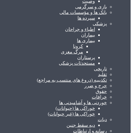
وصیت
بازی و سرگرمی
بانک ها و مؤسسات مالی
سپرده ها
پزشکی
اطباء و جراحان
بیماران
بیماری ها
کرونا
مرگ مغزی
پرستاران
مستحدثات پزشکی
تاریخی
تقلید
تکذیبیه (دروغ های منتسب به مراجع)
حرج و ضرر
حقوق
خرافات
خوردنی ها و آشامیدنی ها
خوراکی ها (حیوانات)
خوراکی ها (غیر حیوانات)
دیات
دیه سقط جنین
رسانه و ارتباطات