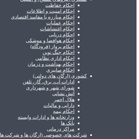
احکام حفاظت
احکام امنیت و اطلاعات
احکام مبارزه با مفاسد اقتصادی
احکام عملیات
احکام اغتشاشات
احکام دریایی
احکام هوافضا و موشکی
احکام پرواز (فرودگاه)
احکام جنگ نوین
احکام اداری نظامی
احکام بهداشت و درمان
احکام سایبری
کشوری (ارگان های دولتی)
ادارات آب، برق، گاز، تلفن
شورای شهر و شهرداری
آتش نشانی
هلال احمر
دارایی و مالیات
احکام بیمه
وزارتخانه ها و ادارات وابسته
بانک ها
مراکز درمانی
شرکت های خصوصی (ارگان ها و شرکت های 