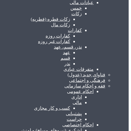
عبادات مالی
خمس
زکات
زکات فطره (فطریه)
زکات مال
کفارات
کفارات روزه
کفارات غیر روزه
نذر، قسم، عهد
عهد
قسم
نذر
متفرقات عبادی
فتاوای جدید (عدول)
فرهنگی و اجتماعی
فقه و احکام سازمانی
احکام عمومی
اداری
مالی
کسب و کار مجازی
پشتیبانی
حراست
احکام اختصاصی
لشکری (نیروهای مسلح) و امنیتی