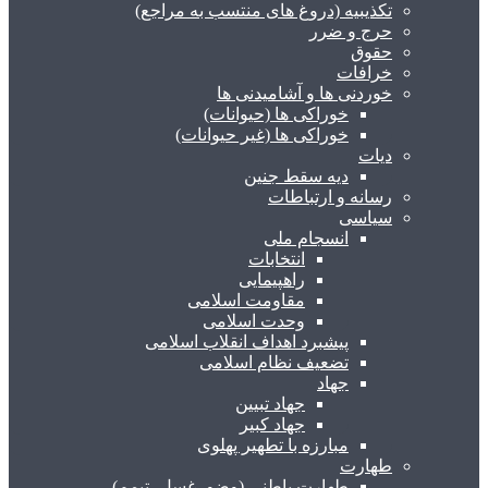
تکذیبیه (دروغ های منتسب به مراجع)
حرج و ضرر
حقوق
خرافات
خوردنی ها و آشامیدنی ها
خوراکی ها (حیوانات)
خوراکی ها (غیر حیوانات)
دیات
دیه سقط جنین
رسانه و ارتباطات
سیاسی
انسجام ملی
انتخابات
راهپیمایی
مقاومت اسلامی
وحدت اسلامی
پیشبرد اهداف انقلاب اسلامی
تضعیف نظام اسلامی
جهاد
جهاد تبیین
جهاد کبیر
مبارزه با تطهیر پهلوی
طهارت
طهارت باطنی (وضو، غسل، تیمم)