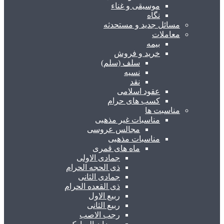
موسیقی و غناء
نگاه
مسائل جدید و مستحدثه
معاملات
بیمه
خرید و فروش
سلف (سلم)
نسیه
نقد
عقود اسلامی
کسب های حرام
مناسبت ها
مناسبات غیر مذهبی
مجالس عروسی
مناسبات مذهبی
ماه های قمری
جمادی الاولی
ذی الحجه الحرام
جمادی الثانی
ذی القعده الحرام
ربیع الاول
ربیع الثانی
رجب الاصب