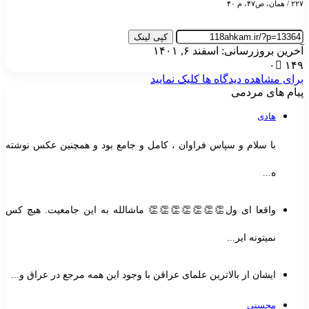
۲۲۷ / همان، ص۴۷، م ۴۰
کپی لینک
آخرین بروزرسانی: اسفند ۶, ۱۴۰۱
۰
۱۴۹
برای مشاهده دیدگاه ها کلیک نمایید
پیام های مردمی
هادی
با سلام و سپاس فراوان ، کامل و جامع بود و همچنین عکس نوشته
ه...
واقعا ای ول👏👏👏👏👏👏👏 ماشالله به این جامعیت. هیچ کس
نمیتونه ایر...
ایشان از بالاترین علمای عراقن با وجود این همه مرجع در عراق و...
محسنی