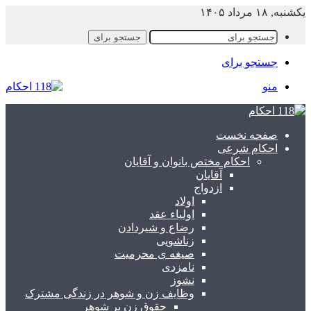
یکشنبه, ۱۸ مرداد ۱۴۰۵
جستجو برای
جستجو برای
منو
صفحه نخست
احکام شرعی
احکام مختص بانوان و آقایان
آقایان
ازدواج
اولاد
اولیاء عقد
رضاع و شیردادن
زناشویی
صیغه ی محرمیت
نامزدی
نشوز
وظایف زن و شوهر در زندگی مشترک
حقوق زن بر شوهر