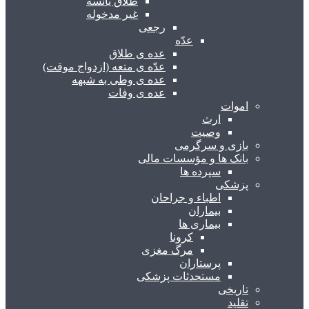
طلاق یائسه
غیر مدخوله
رجعی
عدّه
عده ی طلاق
عدّه ی متعه (ازدواج موقت)
عده ی وطی به شبهه
عده ی وفات
اموات
ارث
وصیت
بازی و سرگرمی
بانک ها و مؤسسات مالی
سپرده ها
پزشکی
اطباء و جراحان
بیماران
بیماری ها
کرونا
مرگ مغزی
پرستاران
مستحدثات پزشکی
تاریخی
تقلید