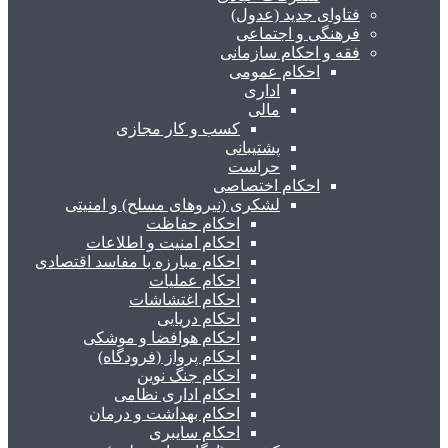
فتاوای جدید (عدول)
فرهنگی و اجتماعی
فقه و احکام سازمانی
احکام عمومی
اداری
مالی
کسب و کار مجازی
پشتیبانی
حراست
احکام اختصاصی
لشکری (نیروهای مسلح) و امنیتی
احکام حفاظت
احکام امنیت و اطلاعات
احکام مبارزه با مفاسد اقتصادی
احکام عملیات
احکام اغتشاشات
احکام دریایی
احکام هوافضا و موشکی
احکام پرواز (فرودگاه)
احکام جنگ نوین
احکام اداری نظامی
احکام بهداشت و درمان
احکام سایبری