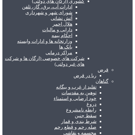
کشوری (ارگان های دولتی)
ادارات آب، برق، گاز، تلفن
شورای شهر و شهرداری
آتش نشانی
هلال احمر
دارایی و مالیات
احکام بیمه
وزارتخانه ها و ادارات وابسته
بانک ها
مراکز درمانی
شرکت های خصوصی (ارگان ها و شرکت
های غیر دولتی)
قرض
ربا در قرض
گناهان
تقلید از غرب و بیگانه
توهین به مقدسات
خود ارضایی و استمناء
دروغ
رابطه نامشروع
سقط جنین
شرط بندی و قمار
صله رحم و قطع رحم
مجسمه و نقاشی