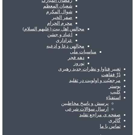
رمضان المبارک
شعبان المعظم
شوال المکرم
صفر الخیر
محرم الحرام
مجالس اهل بیت (علیهم السلام)
اعیاد و جشن
عزاداری
مجالس دعا و ادعیه
مناسبات ملّی
دهه فجر
نوروز
تغییر فتاوا و نظرات جدید رهبری
دُرِّ فقاهت
مرجعیّت و اولویت در تقلید
پوستر
کلیپ
استفتاء
پرسش و پاسخ مخاطبین
ارسال سؤالات شرعی
صفحه ی مراجع تقلید
گالری
تماس با ما