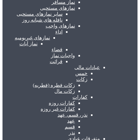
نماز مسافر
نمازهای مستحبی
سایر نمازهای مستحبی
نافله های شبانه روز
نمازهای واجب
اداء
نمازهای غیریومیه
نماز آیات
قضاء
واجبات نماز
قرائت
عبادات مالی
خمس
زکات
زکات فطره (فطریه)
زکات مال
کفارات
کفارات روزه
کفارات غیر روزه
نذر، قسم، عهد
عهد
قسم
نذر
متفرقات عبادی