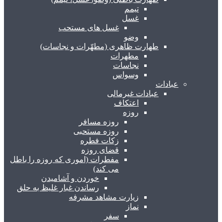
تیمم
غسل
غسل های مستحب
وضو
طهارت ظاهری (مطهّرات و نجاسات)
مطهرات
نجاسات
وسواس
عبادات
عبادات غیرمالی
اعتکاف
روزه
روزه مسافر
روزه مستحبی
زکات فطره
قضای روزه
مفطرات (اموری که روزه را باطل
می کند)
خوردن و آشامیدن
رساندن غبار غلیظ به حلق
زیارت مشاهد مشرفه
نماز
سفر