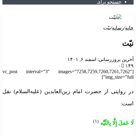
جستجو برای
خانه
/
رسانه
/
نیّت
نیّت
آخرین بروزرسانی: اسفند ۶, ۱۴۰۱
۰
۱۴۹
[vc_post interval=”3″ images=”7258,7259,7260,7261,7262″
img_size=”full”]
در روایتی از حضرت امام زین‌العابدین (علیه‌السلام) نقل
است:
(۱)
لَا عَمَلَ إِلَّا بِالنِّیَّه