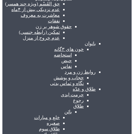
حق القَسْم (ویژه چند همسر)
عدم نزدیکی بیش از ۴ماه
معاشرت به معروف
نفقات
حقوق شوهر بر زن
تمکین (رابطه جنسی)
عدم خروج از منزل
بانوان
خون های ۳گانه
استحاضه
حیض
نفاس
روابط زن و مرد
حجاب و پوشش
نگاه و تماس بدنی
طلاق و عدّه
حرمت ابدی
رجوع
طلاق
بائن
خلع و مبارات
صغیره
طلاق سوم