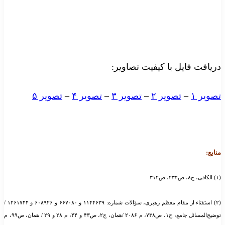
دریافت فایل با کیفیت تصاویر:
تصویر ۱
–
تصویر ۲
–
تصویر ۳
–
تصویر ۴
–
تصویر ۵
منابع:
(۱) الکافی، ج۸، ص۲۳۴، ص۳۱۲
(۲) استفتاء از مقام معظم رهبری، سؤالات شماره: ۱۱۴۴۶۳۹ و ۶۶۷۰۸۰ و ۶۰۸۹۲۶ و ۱۲۶۱۷۴۴ /
توضیح‌المسائل جامع، ج۱، ص۷۳۸، م ۲۰۸۶ /همان، ج۲، ص۴۳ و ۴۴، م ۲۸ و ۲۹ / همان، ص۹۹، م