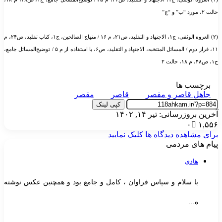
لت ۲، مورد “ب” و “ج”
(۲) العروه الوثقی، ج۱، الاجتهاد و التقلید، ص۲۱، م ۱۶ / منهاج الصالحین، ج۱، کتاب تقلید، ص۲۴، م
۱۱، فراز دوم / المسائل المنتخبه، الاجتهاد و التقلید، ص۶، با استفاده از م ۵ / توضیح‌المسائل جامع،
۴، م ۱۸، حالت ۲
برچسب ها
جاهل قاصر و مقصر
قاصر
مقصر
کپی لینک
خرین بروزرسانی: تیر ۱۴, ۱۴۰۲
۰
۱,۵۵
رای مشاهده دیدگاه ها کلیک نمایید
یام های مردمی
هادی
با سلام و سپاس فراوان ، کامل و جامع بود و همچنین عکس نوشته
ه...