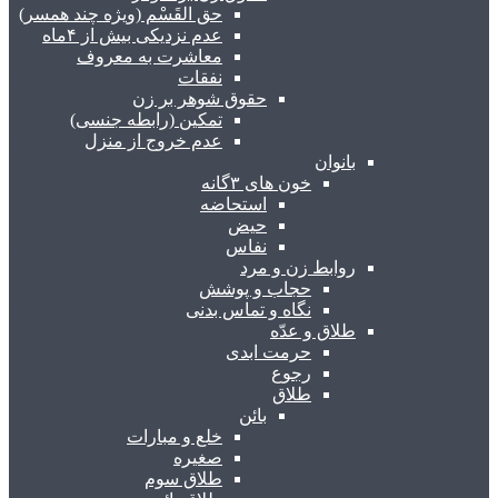
حق القَسْم (ویژه چند همسر)
عدم نزدیکی بیش از ۴ماه
معاشرت به معروف
نفقات
حقوق شوهر بر زن
تمکین (رابطه جنسی)
عدم خروج از منزل
بانوان
خون های ۳گانه
استحاضه
حیض
نفاس
روابط زن و مرد
حجاب و پوشش
نگاه و تماس بدنی
طلاق و عدّه
حرمت ابدی
رجوع
طلاق
بائن
خلع و مبارات
صغیره
طلاق سوم