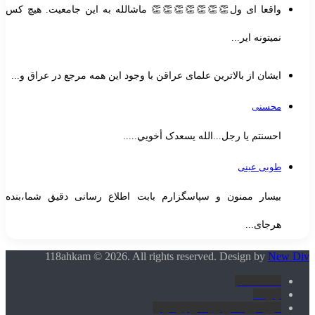
واقعا ای ول👏👏👏👏👏👏👏 ماشالله به این جامعیت. هیچ کس
نمیتونه ایر...
ایشان از بالاترین علمای عراقن با وجود این همه مرجع در عراق و...
محسنی
احسنتم یا رجل...الله یسعدک أخويي.....
طوبی عینی
بیسار ممنون و سپاسگزارم بابت اطلاع رسانی دقیق شما،بنده
هرجای...
118ahkam © 2026. All rights reserved. Design by
New Di
118 احکام
آپارات
گروه پرسش و پاسخ برادران