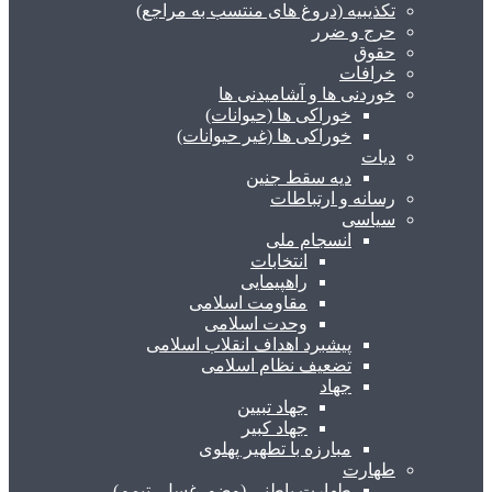
تکذیبیه (دروغ های منتسب به مراجع)
حرج و ضرر
حقوق
خرافات
خوردنی ها و آشامیدنی ها
خوراکی ها (حیوانات)
خوراکی ها (غیر حیوانات)
دیات
دیه سقط جنین
رسانه و ارتباطات
سیاسی
انسجام ملی
انتخابات
راهپیمایی
مقاومت اسلامی
وحدت اسلامی
پیشبرد اهداف انقلاب اسلامی
تضعیف نظام اسلامی
جهاد
جهاد تبیین
جهاد کبیر
مبارزه با تطهیر پهلوی
طهارت
طهارت باطنی (وضو، غسل، تیمم)