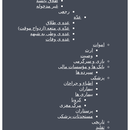
طلاق یائسه
غیر مدخوله
رجعی
عدّه
عده ی طلاق
عدّه ی متعه (ازدواج موقت)
عده ی وطی به شبهه
عده ی وفات
اموات
ارث
وصیت
بازی و سرگرمی
بانک ها و مؤسسات مالی
سپرده ها
پزشکی
اطباء و جراحان
بیماران
بیماری ها
کرونا
مرگ مغزی
پرستاران
مستحدثات پزشکی
تاریخی
تقلید