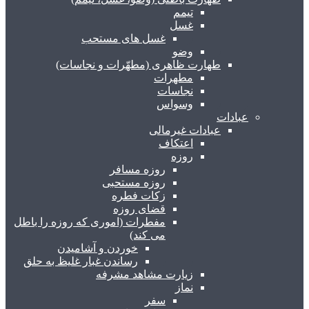
تیمم
غسل
غسل های مستحب
وضو
طهارت ظاهری (مطهّرات و نجاسات)
مطهرات
نجاسات
وسواس
عبادات
عبادات غیرمالی
اعتکاف
روزه
روزه مسافر
روزه مستحبی
زکات فطره
قضای روزه
مفطرات (اموری که روزه را باطل
می کند)
خوردن و آشامیدن
رساندن غبار غلیظ به حلق
زیارت مشاهد مشرفه
نماز
سفر