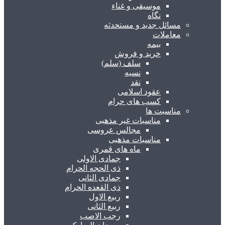
موسیقی و غناء
نگاه
مسائل جدید و مستحدثه
معاملات
بیمه
خرید و فروش
سلف (سلم)
نسیه
نقد
عقود اسلامی
کسب های حرام
مناسبت ها
مناسبات غیر مذهبی
مجالس عروسی
مناسبات مذهبی
ماه های قمری
جمادی الاولی
ذی الحجه الحرام
جمادی الثانی
ذی القعده الحرام
ربیع الاول
ربیع الثانی
رجب الاصب