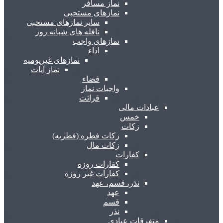
نماز مسافر
نمازهای مستحبی
سایر نمازهای مستحبی
نافله های شبانه روز
نمازهای واجب
اداء
نمازهای غیریومیه
نماز آیات
قضاء
واجبات نماز
قرائت
عبادات مالی
خمس
زکات
زکات فطره (فطریه)
زکات مال
کفارات
کفارات روزه
کفارات غیر روزه
نذر، قسم، عهد
عهد
قسم
نذر
متفرقات عبادی