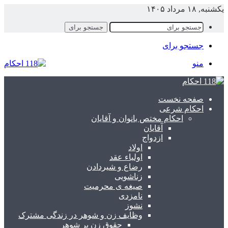
کشنبه, ۱۸ مرداد ۱۴۰۵
جستجو برای
جستجو برای
منو
صفحه نخست
احکام شرعی
احکام مختص بانوان و آقایان
آقایان
ازدواج
اولاد
اولیاء عقد
رضاع و شیردادن
زناشویی
صیغه ی محرمیت
نامزدی
نشوز
وظایف زن و شوهر در زندگی مشترک
حقوق زن بر شوهر