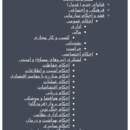
فتاوای جدید (عدول)
فرهنگی و اجتماعی
فقه و احکام سازمانی
احکام عمومی
اداری
مالی
کسب و کار مجازی
پشتیبانی
حراست
احکام اختصاصی
لشکری (نیروهای مسلح) و امنیتی
احکام حفاظت
احکام امنیت و اطلاعات
احکام مبارزه با مفاسد اقتصادی
احکام عملیات
احکام اغتشاشات
احکام دریایی
احکام هوافضا و موشکی
احکام پرواز (فرودگاه)
احکام جنگ نوین
احکام اداری نظامی
احکام بهداشت و درمان
احکام سایبری