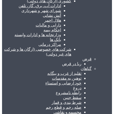
کشوری (ارگان های دولتی)
ادارات آب، برق، گاز، تلفن
شورای شهر و شهرداری
آتش نشانی
هلال احمر
دارایی و مالیات
احکام بیمه
وزارتخانه ها و ادارات وابسته
بانک ها
مراکز درمانی
شرکت های خصوصی (ارگان ها و شرکت
های غیر دولتی)
قرض
ربا در قرض
گناهان
تقلید از غرب و بیگانه
توهین به مقدسات
خود ارضایی و استمناء
دروغ
رابطه نامشروع
سقط جنین
شرط بندی و قمار
صله رحم و قطع رحم
مجسمه و نقاشی