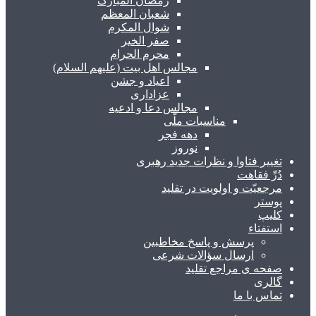
رمضان المبارک
شعبان المعظم
شوال المکرم
صفر الخیر
محرم الحرام
مجالس اهل بیت (علیهم السلام)
اعیاد و جشن
عزاداری
مجالس دعا و ادعیه
مناسبات ملّی
دهه فجر
نوروز
تغییر فتاوا و نظرات جدید رهبری
دُرِّ فقاهت
مرجعیّت و اولویت در تقلید
پوستر
کلیپ
استفتاء
پرسش و پاسخ مخاطبین
ارسال سؤالات شرعی
صفحه ی مراجع تقلید
گالری
تماس با ما