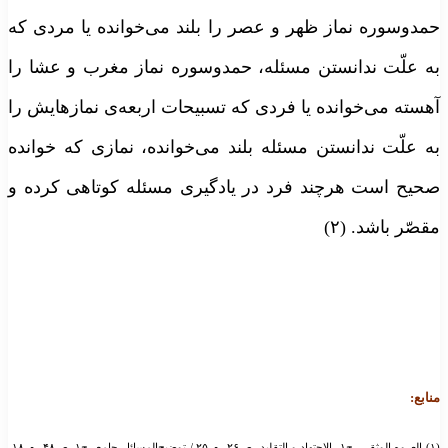
مدوسوره نماز ظهر و عصر را بلند می‌خوانده یا مردی که
ه علّت ندانستن مسئله، حمدوسوره نماز مغرب و عشا را
هسته می‌خوانده یا فردی که تسبیحات اربعه‌ی نمازهایش را
ه علّت ندانستن مسئله بلند می‌خوانده، نمازی که خوانده
حیح است هرچند فرد در یادگیری مسئله کوتاهی کرده و
قصّر باشد. (۲)
نابع:
(۱) العروه الوثقی، ج۱، الاجتهاد و التقلید، ص۲۶، م ۲۵ / توضیح‌المسائل جامع، ج۱، ص۴۸، م ۱۸،