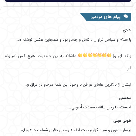
پیام های مردمی
هادی
با سلام و سپاس فراوان ، کامل و جامع بود و همچنین عکس نوشته ه...
واقعا ای ول
ماشالله به این جامعیت. هیچ کس نمیتونه
ایر...
ایشان از بالاترین علمای عراقن با وجود این همه مرجع در عراق و...
محسنی
احسنتم یا رجل...الله یسعدک أخويي.....
طوبی عینی
بیسار ممنون و سپاسگزارم بابت اطلاع رسانی دقیق شما،بنده هرجای...