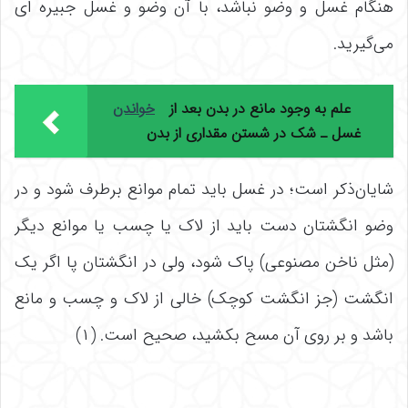
هنگام غسل و وضو نباشد، با آن وضو و غسل جبیره ای
مى‌گیرید.
علم به وجود مانع در بدن بعد از
خواندن
غسل ـ شک در شستن مقداری از بدن
شایان‌ذکر است؛ در غسل باید تمام موانع برطرف شود و در
وضو انگشتان دست باید از لاک یا چسب یا موانع دیگر
(مثل ناخن مصنوعی) پاک شود، ولی در انگشتان پا اگر یک
انگشت (جز انگشت کوچک) خالی از لاک و چسب و مانع
باشد و بر روی آن مسح بکشید، صحیح است. (۱)