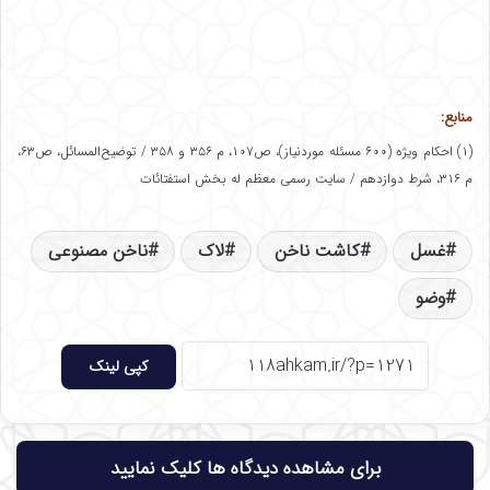
منابع:
(۱) احکام ویژه (۶۰۰ مسئله موردنیاز)، ص۱۰۷، م ۳۵۶ و ۳۵۸ / توضیح‌المسائل، ص۶۳،
م ۳۱۶، شرط دوازدهم / سایت رسمی معظم له بخش استفتائات
غسل
کاشت ناخن
لاک
ناخن مصنوعی
وضو
کپی لینک
برای مشاهده دیدگاه ها کلیک نمایید