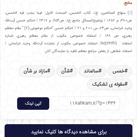
منابع:
(۱) منهاج الصالحین، ج۱، کتاب الخمس، المبحث الاول: فیما یجب فیه الخمس،
ص۳۸۰، م ۱۲۵۲ / توضیح‌المسائل جامع، ج۱، ص۶۵۴، م ۲۳۱۷ / احکام خمس آیت‌الله
وحید خراسانی، ص۲۴، س ۲۰۰ و ۲۱ / احکام خمس “احکام موضوعی (۲) ” مقام معظم
رهبری، ص ۱۶۸ / استفتاء خصوصی مکتوب از مقام معظم رهبری شماره
استفتاء: kcljX4tRQ/ استفتاء خصوصی مکتوب از نماینده آیت‌الله وحید خراسانی /
استفتاء شفاهی از بعض مراجع معظم تقلید یا نمایندگان آنان
خمس
سالماند
شأن
مازاد بر شأن
مقوله ی تشکیک
کپی لینک
برای مشاهده دیدگاه ها کلیک نمایید