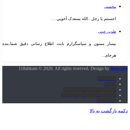
محسنی
احسنتم یا رجل...الله یسعدک أخويي.....
طوبی عینی
بیسار ممنون و سپاسگزارم بابت اطلاع رسانی دقیق شما،بنده
هرجای...
118ahkam © 2026. All rights reserved. Design by
New Di
118 احکام
آپارات
گروه پرسش و پاسخ برادران
گروه پرسش و پاسخ خواهران
اینستاگرام
کمه بازگشت به بالا