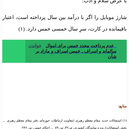
ا عرض سلام و ادب؛
ارژ موبایل را اگر با درآمد بین سال پرداخته است، اعتبار
اقیمانده در کارت، سرِ سال خمسی خمس دارد. (۱)
عدم پرداخت مجدد خمس برای اموال
خواندن
سالماند و اسراف ـ خمس اسراف و مازاد بر
شأن
نابع:
(۱) استفتائات جدید مقام معظم رهبری (معاونت ارتباطات حوزه‌ای دفتر مقام معظم رهبری ـ
خش استفتائات)، ویژه نمایندگان کشوری، ص۳۲، س ۸۹ ـ احکام خمس، س ۲۴۶