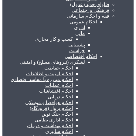
فتاوای جدید (عدول)
فرهنگی و اجتماعی
فقه و احکام سازمانی
احکام عمومی
اداری
مالی
کسب و کار مجازی
پشتیبانی
حراست
احکام اختصاصی
لشکری (نیروهای مسلح) و امنیتی
احکام حفاظت
احکام امنیت و اطلاعات
احکام مبارزه با مفاسد اقتصادی
احکام عملیات
احکام اغتشاشات
احکام دریایی
احکام هوافضا و موشکی
احکام پرواز (فرودگاه)
احکام جنگ نوین
احکام اداری نظامی
احکام بهداشت و درمان
احکام سایبری