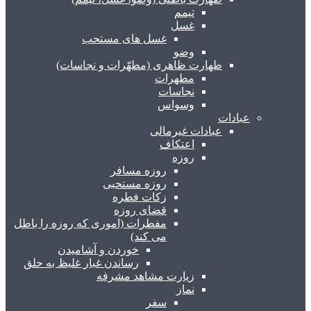
تیمم
غسل
غسل های مستحب
وضو
طهارت ظاهری (مطهّرات و نجاسات)
مطهرات
نجاسات
وسواس
عبادات
عبادات غیرمالی
اعتکاف
روزه
روزه مسافر
روزه مستحبی
زکات فطره
قضای روزه
مفطرات (اموری که روزه را باطل
می کند)
خوردن و آشامیدن
رساندن غبار غلیظ به حلق
زیارت مشاهد مشرفه
نماز
سفر