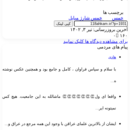
برچسب ها
خمس
خمس شارژ مبایل
کپی لینک
خرین بروزرسانی: تیر ۳, ۱۴۰۲
۰
۱۶
رای مشاهده دیدگاه ها کلیک نمایید
یام های مردمی
هادی
با سلام و سپاس فراوان ، کامل و جامع بود و همچنین عکس نوشته
ه...
واقعا ای ول👏👏👏👏👏👏👏 ماشالله به این جامعیت. هیچ کس
نمیتونه ایر...
ایشان از بالاترین علمای عراقن با وجود این همه مرجع در عراق و...