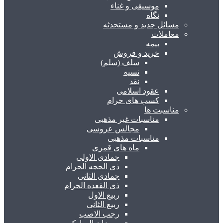
موسیقی و غناء
نگاه
مسائل جدید و مستحدثه
معاملات
بیمه
خرید و فروش
سلف (سلم)
نسیه
نقد
عقود اسلامی
کسب های حرام
مناسبت ها
مناسبات غیر مذهبی
مجالس عروسی
مناسبات مذهبی
ماه های قمری
جمادی الاولی
ذی الحجه الحرام
جمادی الثانی
ذی القعده الحرام
ربیع الاول
ربیع الثانی
رجب الاصب