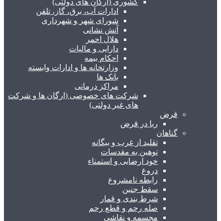
کشوری (ارگان های دولتی)
ادارات آب، برق، گاز، تلفن
شورای شهر و شهرداری
آتش نشانی
هلال احمر
دارایی و مالیات
احکام بیمه
وزارتخانه ها و ادارات وابسته
بانک ها
مراکز درمانی
شرکت های خصوصی (ارگان ها و شرکت
های غیر دولتی)
قرض
ربا در قرض
گناهان
تقلید از غرب و بیگانه
توهین به مقدسات
خود ارضایی و استمناء
دروغ
رابطه نامشروع
سقط جنین
شرط بندی و قمار
صله رحم و قطع رحم
مجسمه و نقاشی