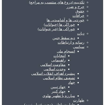
تکذیبیه (دروغ های منتسب به مراجع)
حرج و ضرر
حقوق
خرافات
خوردنی ها و آشامیدنی ها
خوراکی ها (حیوانات)
خوراکی ها (غیر حیوانات)
دیات
دیه سقط جنین
رسانه و ارتباطات
سیاسی
انسجام ملی
انتخابات
راهپیمایی
مقاومت اسلامی
وحدت اسلامی
پیشبرد اهداف انقلاب اسلامی
تضعیف نظام اسلامی
جهاد
جهاد تبیین
جهاد کبیر
مبارزه با تطهیر پهلوی
طهارت
طهارت باطنی (وضو، غسل، تیمم)