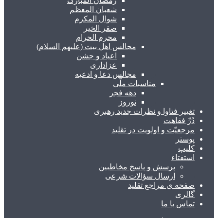
رمضان المبارک
شعبان المعظم
شوال المکرم
صفر الخیر
محرم الحرام
مجالس اهل بیت (علیهم السلام)
اعیاد و جشن
عزاداری
مجالس دعا و ادعیه
مناسبات ملّی
دهه فجر
نوروز
تغییر فتاوا و نظرات جدید رهبری
دُرِّ فقاهت
مرجعیّت و اولویت در تقلید
پوستر
کلیپ
استفتاء
پرسش و پاسخ مخاطبین
ارسال سؤالات شرعی
صفحه ی مراجع تقلید
گالری
تماس با ما