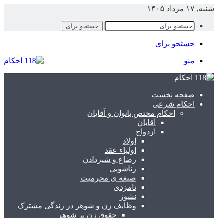
نبه, ۱۷ مرداد ۱۴۰۵
جستجو برای
جستجو برای
منو
صفحه نخست
احکام شرعی
احکام مختص بانوان و آقایان
آقایان
ازدواج
اولاد
اولیاء عقد
رضاع و شیردادن
زناشویی
صیغه ی محرمیت
نامزدی
نشوز
وظایف زن و شوهر در زندگی مشترک
حقوق زن بر شوهر