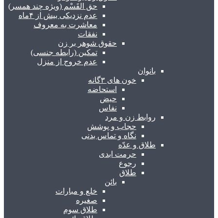
حق القَسْم (ویژه چند همسر)
عدم نزدیکی بیش از ۴ماه
معاشرت به معروف
نفقات
حقوق شوهر بر زن
تمکین (رابطه جنسی)
عدم خروج از منزل
بانوان
خون های ۳گانه
استحاضه
حیض
نفاس
روابط زن و مرد
حجاب و پوشش
نگاه و تماس بدنی
طلاق و عدّه
حرمت ابدی
رجوع
طلاق
بائن
خلع و مبارات
صغیره
طلاق سوم