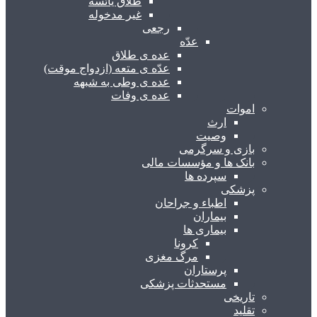
طلاق یائسه
غیر مدخوله
رجعی
عدّه
عده ی طلاق
عدّه ی متعه (ازدواج موقت)
عده ی وطی به شبهه
عده ی وفات
اموات
ارث
وصیت
بازی و سرگرمی
بانک ها و مؤسسات مالی
سپرده ها
پزشکی
اطباء و جراحان
بیماران
بیماری ها
کرونا
مرگ مغزی
پرستاران
مستحدثات پزشکی
تاریخی
تقلید