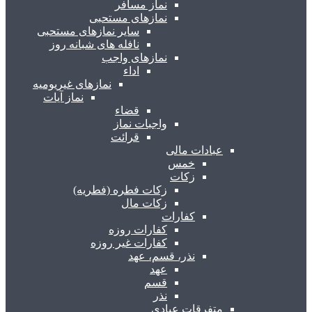
نماز مسافر
نمازهای مستحبی
سایر نمازهای مستحبی
نافله های شبانه روز
نمازهای واجب
اداء
نمازهای غیریومیه
نماز آیات
قضاء
واجبات نماز
قرائت
عبادات مالی
خمس
زکات
زکات فطره (فطریه)
زکات مال
کفارات
کفارات روزه
کفارات غیر روزه
نذر، قسم، عهد
عهد
قسم
نذر
متفرقات عبادی