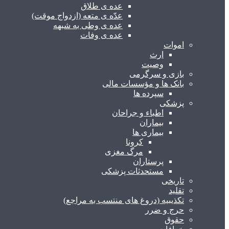
عده ی طلاق
عدّه ی متعه (ازدواج موقت)
عده ی وطی به شبهه
عده ی وفات
اموات
ارث
وصیت
بازی و سرگرمی
بانک ها و مؤسسات مالی
سپرده ها
پزشکی
اطباء و جراحان
بیماران
بیماری ها
کرونا
مرگ مغزی
پرستاران
مستحدثات پزشکی
تاریخی
تقلید
تکذیبیه (دروغ های منتسب به مراجع)
حرج و ضرر
حقوق