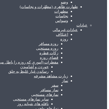
وضو
طهارت ظاهری (مطهّرات و نجاسات)
مطهرات
نجاسات
وسواس
عبادات
عبادات غیرمالی
اعتکاف
روزه
روزه مسافر
روزه مستحبی
زکات فطره
قضای روزه
مفطرات (اموری که روزه را باطل می 
خوردن و آشامیدن
رساندن غبار غلیظ به حلق
زیارت مشاهد مشرفه
نماز
سفر
نماز مسافر
نمازهای مستحبی
سایر نمازهای مستحبی
نافله های شبانه روز
نمازهای واجب