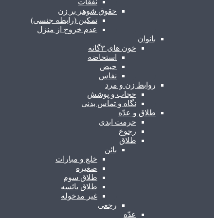
نفقات
حقوق شوهر بر زن
تمکین (رابطه جنسی)
عدم خروج از منزل
بانوان
خون های ۳گانه
استحاضه
حیض
نفاس
روابط زن و مرد
حجاب و پوشش
نگاه و تماس بدنی
طلاق و عدّه
حرمت ابدی
رجوع
طلاق
بائن
خلع و مبارات
صغیره
طلاق سوم
طلاق یائسه
غیر مدخوله
رجعی
عدّه