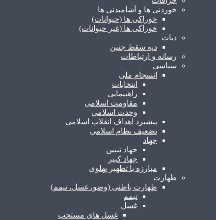
خرافات
خوردنی ها و آشامیدنی ها
خوراکی ها (حیوانات)
خوراکی ها (غیر حیوانات)
دیات
دیه سقط جنین
رسانه و ارتباطات
سیاسی
انسجام ملی
انتخابات
راهپیمایی
مقاومت اسلامی
وحدت اسلامی
پیشبرد اهداف انقلاب اسلامی
تضعیف نظام اسلامی
جهاد
جهاد تبیین
جهاد کبیر
مبارزه با تطهیر پهلوی
طهارت
طهارت باطنی (وضو، غسل، تیمم)
تیمم
غسل
غسل های مستحب