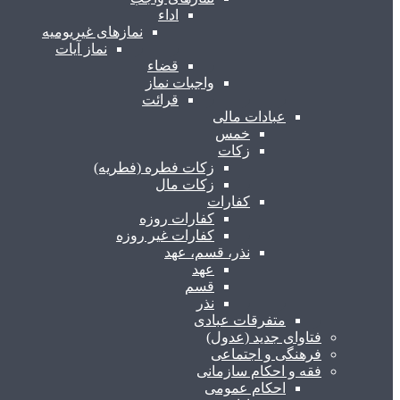
اداء
نمازهای غیریومیه
نماز آیات
قضاء
واجبات نماز
قرائت
عبادات مالی
خمس
زکات
زکات فطره (فطریه)
زکات مال
کفارات
کفارات روزه
کفارات غیر روزه
نذر، قسم، عهد
عهد
قسم
نذر
متفرقات عبادی
فتاوای جدید (عدول)
فرهنگی و اجتماعی
فقه و احکام سازمانی
احکام عمومی