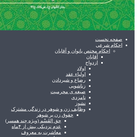
صفحه نخست
احکام شرعی
احکام مختص بانوان و آقایان
آقایان
ازدواج
اولاد
اولیاء عقد
رضاع و شیردادن
زناشویی
صیغه ی محرمیت
نامزدی
نشوز
وظایف زن و شوهر در زندگی مشترک
حقوق زن بر شوهر
حق القَسْم (ویژه چند همسر)
عدم نزدیکی بیش از ۴ماه
معاشرت به معروف