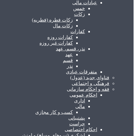
عبادات مالی
خمس
زکات
زکات فطره (فطریه)
زکات مال
کفارات
کفارات روزه
کفارات غیر روزه
نذر، قسم، عهد
عهد
قسم
نذر
متفرقات عبادی
فتاوای جدید (عدول)
فرهنگی و اجتماعی
فقه و احکام سازمانی
احکام عمومی
اداری
مالی
کسب و کار مجازی
پشتیبانی
حراست
احکام اختصاصی
لشکری (نیروهای مسلح) و امنیتی