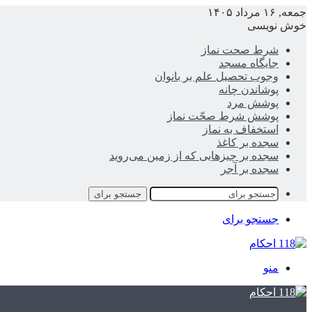
جمعه, ۱۶ مرداد ۱۴۰۵
خوش نویسی
شرط صحت نماز
جایگاه مسجد
وجوب تحصیل علم بر بانوان
پوشاندن چانه
پوشش مرد
پوشش شرط صحّت نماز
استخفاف به نماز
سجده بر کاغذ
سجده بر چیزهایی که از زمین می‌روید
سجده بر آجر
جستجو برای
جستجو برای
منو