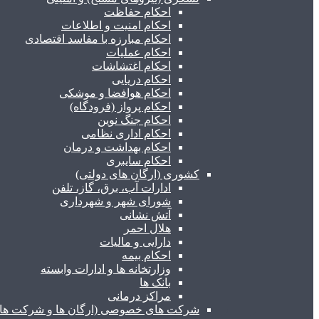
احکام حفاظت
احکام امنیت و اطلاعات
احکام مبارزه با مفاسد اقتصادی
احکام عملیات
احکام اغتشاشات
احکام دریایی
احکام هوافضا و موشکی
احکام پرواز (فرودگاه)
احکام جنگ نوین
احکام اداری نظامی
احکام بهداشت و درمان
احکام سایبری
کشوری (ارگان های دولتی)
ادارات آب، برق، گاز، تلفن
شورای شهر و شهرداری
آتش نشانی
هلال احمر
دارایی و مالیات
احکام بیمه
وزارتخانه ها و ادارات وابسته
بانک ها
مراکز درمانی
شرکت های خصوصی (ارگان ها و شرکت های 