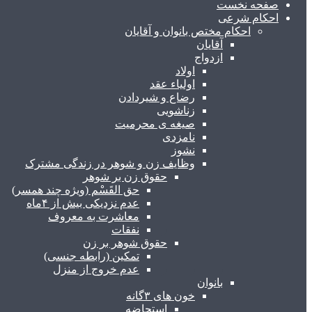
صفحه نخست
احکام شرعی
احکام مختص بانوان و آقایان
آقایان
ازدواج
اولاد
اولیاء عقد
رضاع و شیردادن
زناشویی
صیغه ی محرمیت
نامزدی
نشوز
وظایف زن و شوهر در زندگی مشترک
حقوق زن بر شوهر
حق القَسْم (ویژه چند همسر)
عدم نزدیکی بیش از ۴ماه
معاشرت به معروف
نفقات
حقوق شوهر بر زن
تمکین (رابطه جنسی)
عدم خروج از منزل
بانوان
خون های ۳گانه
استحاضه