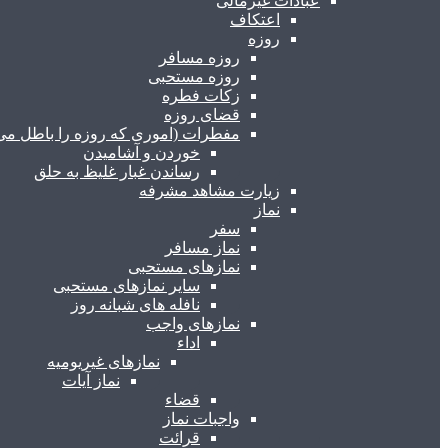
عبادات غیرمالی
اعتکاف
روزه
روزه مسافر
روزه مستحبی
زکات فطره
قضای روزه
مفطرات (اموری که روزه را باطل می 
خوردن و آشامیدن
رساندن غبار غلیظ به حلق
زیارت مشاهد مشرفه
نماز
سفر
نماز مسافر
نمازهای مستحبی
سایر نمازهای مستحبی
نافله های شبانه روز
نمازهای واجب
اداء
نمازهای غیریومیه
نماز آیات
قضاء
واجبات نماز
قرائت