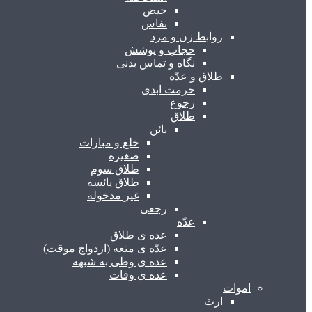
حیض
نفاس
روابط زن و مرد
حجاب و پوشش
نگاه و تماس بدنی
طلاق و عدّه
حرمت ابدی
رجوع
طلاق
بائن
خلع و مبارات
صغیره
طلاق سوم
طلاق یائسه
غیر مدخوله
رجعی
عدّه
عده ی طلاق
عدّه ی متعه (ازدواج موقت)
عده ی وطی به شبهه
عده ی وفات
اموات
ارث