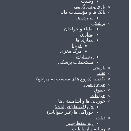
وصیت
بازی و سرگرمی
بانک ها و مؤسسات مالی
سپرده ها
پزشکی
اطباء و جراحان
بیماران
بیماری ها
کرونا
مرگ مغزی
پرستاران
مستحدثات پزشکی
تاریخی
تقلید
تکذیبیه (دروغ های منتسب به مراجع)
حرج و ضرر
حقوق
خرافات
خوردنی ها و آشامیدنی ها
خوراکی ها (حیوانات)
خوراکی ها (غیر حیوانات)
دیات
دیه سقط جنین
رسانه و ارتباطات