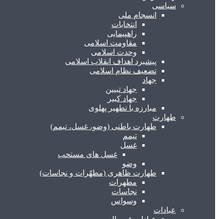
سیاسی
انسجام ملی
انتخابات
راهپیمایی
مقاومت اسلامی
وحدت اسلامی
پیشبرد اهداف انقلاب اسلامی
تضعیف نظام اسلامی
جهاد
جهاد تبیین
جهاد کبیر
مبارزه با تطهیر پهلوی
طهارت
طهارت باطنی (وضو، غسل، تیمم)
تیمم
غسل
غسل های مستحب
وضو
طهارت ظاهری (مطهّرات و نجاسات)
مطهرات
نجاسات
وسواس
عبادات