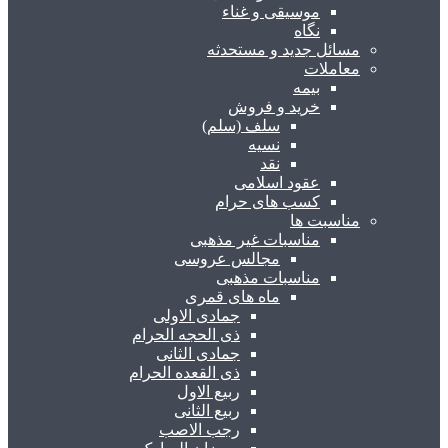
موسیقی و غناء
نگاه
مسائل جدید و مستحدثه
معاملات
بیمه
خرید و فروش
سلف (سلم)
نسیه
نقد
عقود اسلامی
کسب های حرام
مناسبت ها
مناسبات غیر مذهبی
مجالس عروسی
مناسبات مذهبی
ماه های قمری
جمادی الاولی
ذی الحجه الحرام
جمادی الثانی
ذی القعده الحرام
ربیع الاول
ربیع الثانی
رجب الاصب