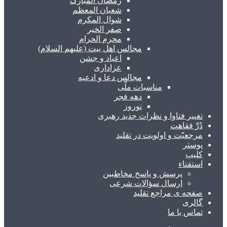
رمضان المبارک
شعبان المعظم
شوال المکرم
صفر الخیر
محرم الحرام
مجالس اهل بیت (علیهم السلام)
اعیاد و جشن
عزاداری
مجالس دعا و ادعیه
مناسبات ملّی
دهه فجر
نوروز
تغییر فتاوا و نظرات جدید رهبری
دُرِّ فقاهت
مرجعیّت و اولویت در تقلید
پوستر
کلیپ
استفتاء
پرسش و پاسخ مخاطبین
ارسال سؤالات شرعی
صفحه ی مراجع تقلید
گالری
تماس با ما