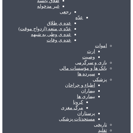
طلاق یائسه
غیر مدخوله
رجعی
عدّه
عده ی طلاق
عدّه ی متعه (ازدواج موقت)
عده ی وطی به شبهه
عده ی وفات
اموات
ارث
وصیت
بازی و سرگرمی
بانک ها و مؤسسات مالی
سپرده ها
پزشکی
اطباء و جراحان
بیماران
بیماری ها
کرونا
مرگ مغزی
پرستاران
مستحدثات پزشکی
تاریخی
تقلید