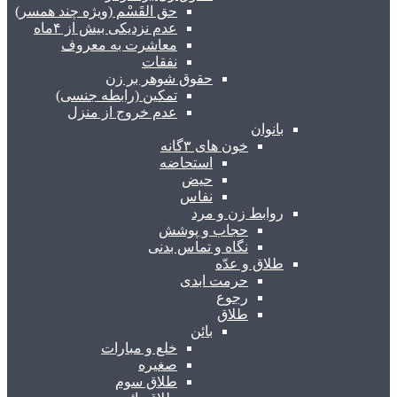
حق القَسْم (ویژه چند همسر)
عدم نزدیکی بیش از ۴ماه
معاشرت به معروف
نفقات
حقوق شوهر بر زن
تمکین (رابطه جنسی)
عدم خروج از منزل
بانوان
خون های ۳گانه
استحاضه
حیض
نفاس
روابط زن و مرد
حجاب و پوشش
نگاه و تماس بدنی
طلاق و عدّه
حرمت ابدی
رجوع
طلاق
بائن
خلع و مبارات
صغیره
طلاق سوم