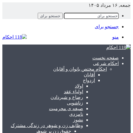
جمعه, ۱۶ مرداد ۱۴۰۵
جستجو برای
جستجو برای
منو
صفحه نخست
احکام شرعی
احکام مختص بانوان و آقایان
آقایان
ازدواج
اولاد
اولیاء عقد
رضاع و شیردادن
زناشویی
صیغه ی محرمیت
نامزدی
نشوز
وظایف زن و شوهر در زندگی مشترک
حقوق زن بر شوهر