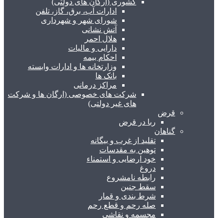
کشوری (ارگان های دولتی)
ادارات آب، برق، گاز، تلفن
شورای شهر و شهرداری
آتش نشانی
هلال احمر
دارایی و مالیات
احکام بیمه
وزارتخانه ها و ادارات وابسته
بانک ها
مراکز درمانی
شرکت های خصوصی (ارگان ها و شرکت
های غیر دولتی)
قرض
ربا در قرض
گناهان
تقلید از غرب و بیگانه
توهین به مقدسات
خود ارضایی و استمناء
دروغ
رابطه نامشروع
سقط جنین
شرط بندی و قمار
صله رحم و قطع رحم
مجسمه و نقاشی