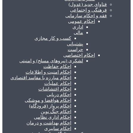
فتاوای جدید (عدول)
فرهنگی و اجتماعی
فقه و احکام سازمانی
احکام عمومی
اداری
مالی
کسب و کار مجازی
پشتیبانی
حراست
احکام اختصاصی
لشکری (نیروهای مسلح) و امنیتی
احکام حفاظت
احکام امنیت و اطلاعات
احکام مبارزه با مفاسد اقتصادی
احکام عملیات
احکام اغتشاشات
احکام دریایی
احکام هوافضا و موشکی
احکام پرواز (فرودگاه)
احکام جنگ نوین
احکام اداری نظامی
احکام بهداشت و درمان
احکام سایبری