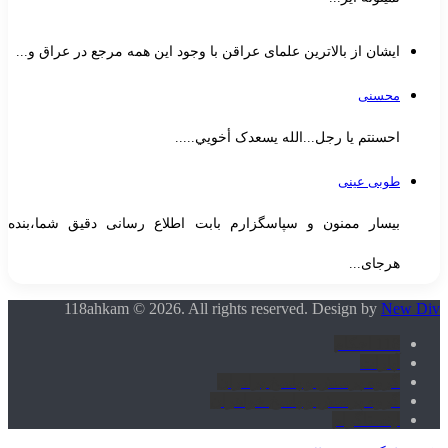
ایشان از بالاترین علمای عراقن با وجود این همه مرجع در عراق و...
محسنی
احسنتم یا رجل...الله یسعدک أخويي.....
طوبی عینی
بیسار ممنون و سپاسگزارم بابت اطلاع رسانی دقیق شما،بنده
هرجای...
118ahkam © 2026. All rights reserved. Design by
New Div
118 احکام
آپارات
گروه پرسش و پاسخ برادران
گروه پرسش و پاسخ خواهران
اینستاگرام