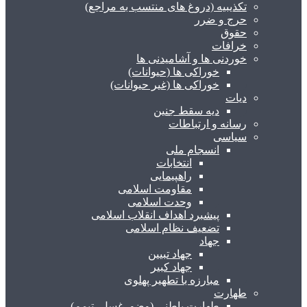
تکذیبیه (دروغ های منتسب به مراجع)
حرج و ضرر
حقوق
خرافات
خوردنی ها و آشامیدنی ها
خوراکی ها (حیوانات)
خوراکی ها (غیر حیوانات)
دیات
دیه سقط جنین
رسانه و ارتباطات
سیاسی
انسجام ملی
انتخابات
راهپیمایی
مقاومت اسلامی
وحدت اسلامی
پیشبرد اهداف انقلاب اسلامی
تضعیف نظام اسلامی
جهاد
جهاد تبیین
جهاد کبیر
مبارزه با تطهیر پهلوی
طهارت
طهارت باطنی (وضو، غسل، تیمم)