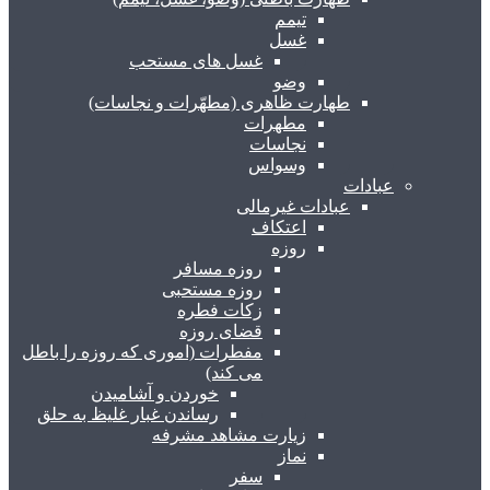
تیمم
غسل
غسل های مستحب
وضو
طهارت ظاهری (مطهّرات و نجاسات)
مطهرات
نجاسات
وسواس
عبادات
عبادات غیرمالی
اعتکاف
روزه
روزه مسافر
روزه مستحبی
زکات فطره
قضای روزه
مفطرات (اموری که روزه را باطل
می کند)
خوردن و آشامیدن
رساندن غبار غلیظ به حلق
زیارت مشاهد مشرفه
نماز
سفر