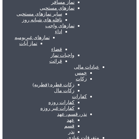
نماز مسافر
نمازهای مستحبی
سایر نمازهای مستحبی
نافله های شبانه روز
نمازهای واجب
اداء
نمازهای غیریومیه
نماز آیات
قضاء
واجبات نماز
قرائت
عبادات مالی
خمس
زکات
زکات فطره (فطریه)
زکات مال
کفارات
کفارات روزه
کفارات غیر روزه
نذر، قسم، عهد
عهد
قسم
نذر
متفرقات عبادی