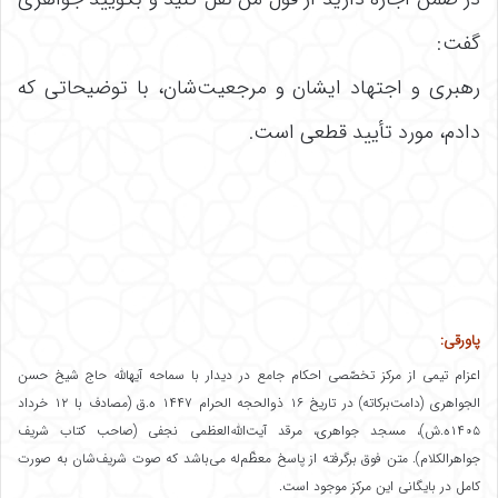
گفت:
رهبری و اجتهاد ایشان و مرجعیت‌شان، با توضیحاتی که
دادم، مورد تأیید قطعی است.
پاورقی:
اعزام تیمی از مرکز تخصّصی احکام جامع در دیدار با سماحه آیهالله حاج شیخ حسن
الجواهری (دامت‌برکاته) در تاریخ ۱۶ ذوالحجه الحرام ۱۴۴۷ ه.ق (مصادف با ۱۲ خرداد
۱۴۰۵ه.ش)، مسجد جواهری، مرقد آیت‌الله‌العظمی نجفی (صاحب کتاب شریف
جواهرالکلام). متن فوق برگرفته از پاسخ معظّم‌له می‌باشد که صوت شریف‌شان به صورت
کامل در بایگانی این مرکز موجود است.