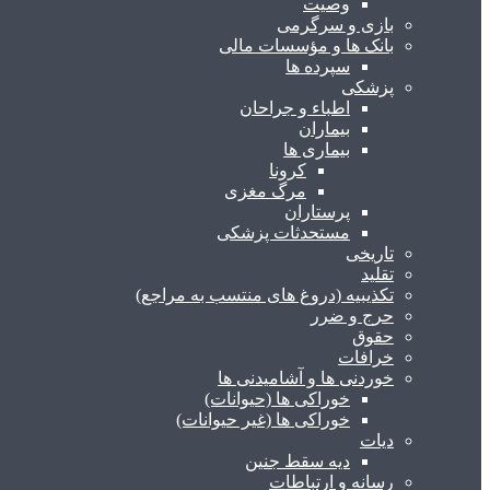
وصیت
بازی و سرگرمی
بانک ها و مؤسسات مالی
سپرده ها
پزشکی
اطباء و جراحان
بیماران
بیماری ها
کرونا
مرگ مغزی
پرستاران
مستحدثات پزشکی
تاریخی
تقلید
تکذیبیه (دروغ های منتسب به مراجع)
حرج و ضرر
حقوق
خرافات
خوردنی ها و آشامیدنی ها
خوراکی ها (حیوانات)
خوراکی ها (غیر حیوانات)
دیات
دیه سقط جنین
رسانه و ارتباطات