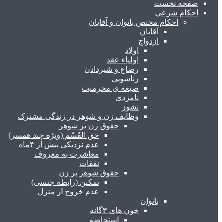
صفحه نخست
احکام شرعی
احکام مختص بانوان و آقایان
آقایان
ازدواج
اولاد
اولیاء عقد
رضاع و شیردادن
زناشویی
صیغه ی محرمیت
نامزدی
نشوز
وظایف زن و شوهر در زندگی مشترک
حقوق زن بر شوهر
حق القَسْم (ویژه چند همسر)
عدم نزدیکی بیش از ۴ماه
معاشرت به معروف
نفقات
حقوق شوهر بر زن
تمکین (رابطه جنسی)
عدم خروج از منزل
بانوان
خون های ۳گانه
استحاضه