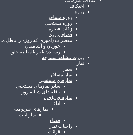
عبادات غیرمالی
اعتکاف
روزه
روزه مسافر
روزه مستحبی
زکات فطره
قضای روزه
مفطرات (اموری که روزه را باطل می 
خوردن و آشامیدن
رساندن غبار غلیظ به حلق
زیارت مشاهد مشرفه
نماز
سفر
نماز مسافر
نمازهای مستحبی
سایر نمازهای مستحبی
نافله های شبانه روز
نمازهای واجب
اداء
نمازهای غیریومیه
نماز آیات
قضاء
واجبات نماز
قرائت