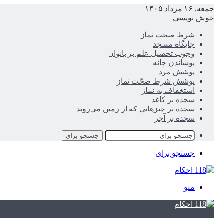
جمعه, ۱۶ مرداد ۱۴۰۵
خوش نویسی
شرط صحت نماز
جایگاه مسجد
وجوب تحصیل علم بر بانوان
پوشاندن چانه
پوشش مرد
پوشش شرط صحّت نماز
استخفاف به نماز
سجده بر کاغذ
سجده بر چیزهایی که از زمین می‌روید
سجده بر آجر
جستجو برای
جستجو برای
منو