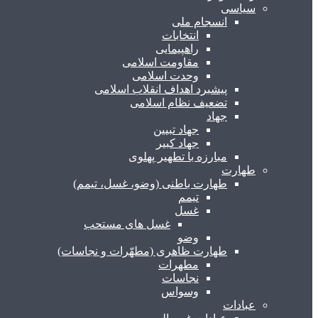
سیاسی
انسجام ملی
انتخابات
راهپیمایی
مقاومت اسلامی
وحدت اسلامی
پیشبرد اهداف انقلاب اسلامی
تضعیف نظام اسلامی
جهاد
جهاد تبیین
جهاد کبیر
مبارزه با تطهیر پهلوی
طهارت
طهارت باطنی (وضو، غسل، تیمم)
تیمم
غسل
غسل های مستحب
وضو
طهارت ظاهری (مطهّرات و نجاسات)
مطهرات
نجاسات
وسواس
عبادات