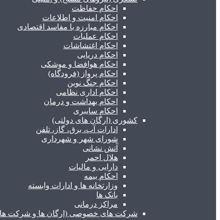
احکام حفاظت
احکام امنیت و اطلاعات
احکام مبارزه با مفاسد اقتصادی
احکام عملیات
احکام اغتشاشات
احکام دریایی
احکام هوافضا و موشکی
احکام پرواز (فرودگاه)
احکام جنگ نوین
احکام اداری نظامی
احکام بهداشت و درمان
احکام سایبری
کشوری (ارگان های دولتی)
ادارات آب، برق، گاز، تلفن
شورای شهر و شهرداری
آتش نشانی
هلال احمر
دارایی و مالیات
احکام بیمه
وزارتخانه ها و ادارات وابسته
بانک ها
مراکز درمانی
شرکت های خصوصی (ارگان ها و شرکت های 