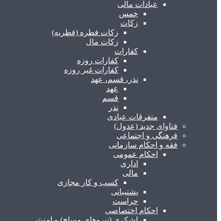
عبادات مالی
خمس
زکات
زکات فطره (فطریه)
زکات مال
کفارات
کفارات روزه
کفارات غیر روزه
نذر، قسم، عهد
عهد
قسم
نذر
متفرقات عبادی
فتاوای جدید (عدول)
فرهنگی و اجتماعی
فقه و احکام سازمانی
احکام عمومی
اداری
مالی
کسب و کار مجازی
پشتیبانی
حراست
احکام اختصاصی
لشکری (نیروهای مسلح) و امنیتی