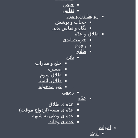
حیض
نفاس
روابط زن و مرد
حجاب و پوشش
نگاه و تماس بدنی
طلاق و عدّه
حرمت ابدی
رجوع
طلاق
بائن
خلع و مبارات
صغیره
طلاق سوم
طلاق یائسه
غیر مدخوله
رجعی
عدّه
عده ی طلاق
عدّه ی متعه (ازدواج موقت)
عده ی وطی به شبهه
عده ی وفات
اموات
ارث