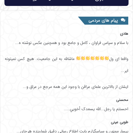
پیام های مردمی
هادی
با سلام و سپاس فراوان ، کامل و جامع بود و همچنین عکس نوشته ه...
واقعا ای ول
ماشالله به این جامعیت. هیچ کس نمیتونه
ایر...
ایشان از بالاترین علمای عراقن با وجود این همه مرجع در عراق و...
محسنی
احسنتم یا رجل...الله یسعدک أخويي.....
طوبی عینی
بیسار ممنون و سپاسگزارم بابت اطلاع رسانی دقیق شما،بنده هرجای...