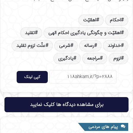
احکام
اهمّیّت
اهمّیّت و چگونگی یادگیری احکام الهی
تقلید
خداوند
رساله
شرعی
علّت لزوم تقلید
لزوم
مراجعه
یادگیری
کپی لینک
برای مشاهده دیدگاه ها کلیک نمایید
پیام های مردمی