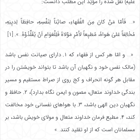
علیه) نقل شده را مؤیّد این مطلب دانست:
«… فَأمّا مَنْ کانَ مِنَ الفُقَهاءِ، صائِناً لِنَفْسِهِ، حافِظاً لِدیٖنِهِ،
مُخٰالِفاً عَلیٰ هَواهُ، مُطیٖعاً لأمْرِ مَوْلاهُ فَلِلْعَوٰامِ اَنْ یُقَلِّدُوْهُ…». [۱]
«… و امّا هر کس از فقهاء که ۱. دارای صیانت نفس باشد
(مالک نفس خود و نگهبان آن باشد تا بتواند خویشتن را در
مقابل هر‌ گونه انحراف و کج روی از صراط‌ مستقیم و مسیر
بندگی خداوند متعال، مصون و ایمن نگاه بدارد)، ۲. حافظ و
نگهبان دین الهی باشد، ۳. با هواهای نفسانی خود مخالفت
کند، ۴. مطیع فرمان خداوند متعال و مولای خویش باشد، بر
مسلمانان است که از او تقلید کنند…»