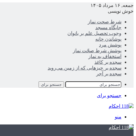
جمعه, ۱۶ مرداد ۱۴۰۵
خوش نویسی
شرط صحت نماز
جایگاه مسجد
وجوب تحصیل علم بر بانوان
پوشاندن چانه
پوشش مرد
پوشش شرط صحّت نماز
استخفاف به نماز
سجده بر کاغذ
سجده بر چیزهایی که از زمین می‌روید
سجده بر آجر
جستجو برای
جستجو برای
منو