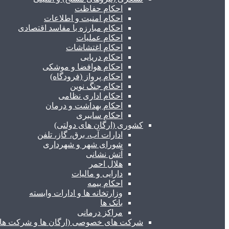
احکام حفاظت
احکام امنیت و اطلاعات
احکام مبارزه با مفاسد اقتصادی
احکام عملیات
احکام اغتشاشات
احکام دریایی
احکام هوافضا و موشکی
احکام پرواز (فرودگاه)
احکام جنگ نوین
احکام اداری نظامی
احکام بهداشت و درمان
احکام سایبری
کشوری (ارگان های دولتی)
ادارات آب، برق، گاز، تلفن
شورای شهر و شهرداری
آتش نشانی
هلال احمر
دارایی و مالیات
احکام بیمه
وزارتخانه ها و ادارات وابسته
بانک ها
مراکز درمانی
شرکت های خصوصی (ارگان ها و شرکت های 