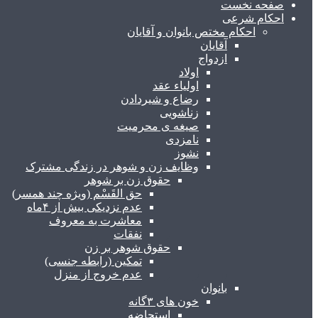
صفحه نخست
احکام شرعی
احکام مختص بانوان و آقایان
آقایان
ازدواج
اولاد
اولیاء عقد
رضاع و شیردادن
زناشویی
صیغه ی محرمیت
نامزدی
نشوز
وظایف زن و شوهر در زندگی مشترک
حقوق زن بر شوهر
حق القَسْم (ویژه چند همسر)
عدم نزدیکی بیش از ۴ماه
معاشرت به معروف
نفقات
حقوق شوهر بر زن
تمکین (رابطه جنسی)
عدم خروج از منزل
بانوان
خون های ۳گانه
استحاضه