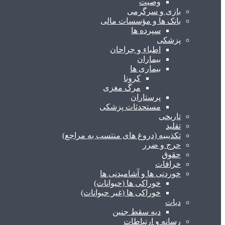
وصیت
بازی و سرگرمی
بانک ها و مؤسسات مالی
سپرده ها
پزشکی
اطباء و جراحان
بیماران
بیماری ها
کرونا
مرگ مغزی
پرستاران
مستحدثات پزشکی
تاریخی
تقلید
تکذیبیه (دروغ های منتسب به مراجع)
حرج و ضرر
حقوق
خرافات
خوردنی ها و آشامیدنی ها
خوراکی ها (حیوانات)
خوراکی ها (غیر حیوانات)
دیات
دیه سقط جنین
رسانه و ارتباطات