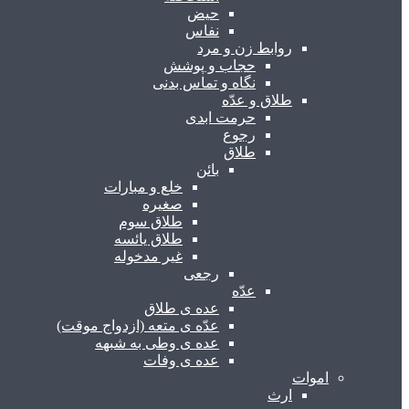
حیض
نفاس
روابط زن و مرد
حجاب و پوشش
نگاه و تماس بدنی
طلاق و عدّه
حرمت ابدی
رجوع
طلاق
بائن
خلع و مبارات
صغیره
طلاق سوم
طلاق یائسه
غیر مدخوله
رجعی
عدّه
عده ی طلاق
عدّه ی متعه (ازدواج موقت)
عده ی وطی به شبهه
عده ی وفات
اموات
ارث