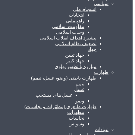
سیاسی
انسجام ملی
انتخابات
راهپیمایی
مقاومت اسلامی
وحدت اسلامی
پیشبرد اهداف انقلاب اسلامی
تضعیف نظام اسلامی
جهاد
جهاد تبیین
جهاد کبیر
مبارزه با تطهیر پهلوی
طهارت
طهارت باطنی (وضو، غسل، تیمم)
تیمم
غسل
غسل های مستحب
وضو
طهارت ظاهری (مطهّرات و نجاسات)
مطهرات
نجاسات
وسواس
عبادات