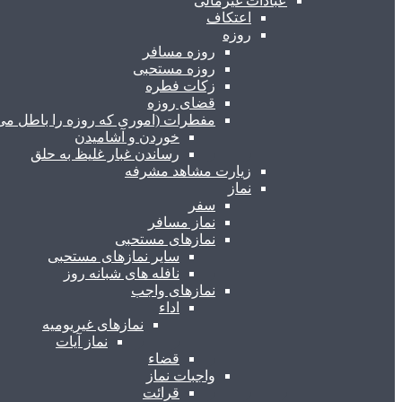
عبادات غیرمالی
اعتکاف
روزه
روزه مسافر
روزه مستحبی
زکات فطره
قضای روزه
مفطرات (اموری که روزه را باطل می 
خوردن و آشامیدن
رساندن غبار غلیظ به حلق
زیارت مشاهد مشرفه
نماز
سفر
نماز مسافر
نمازهای مستحبی
سایر نمازهای مستحبی
نافله های شبانه روز
نمازهای واجب
اداء
نمازهای غیریومیه
نماز آیات
قضاء
واجبات نماز
قرائت