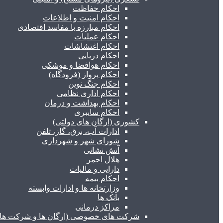
احکام حفاظت
احکام امنیت و اطلاعات
احکام مبارزه با مفاسد اقتصادی
احکام عملیات
احکام اغتشاشات
احکام دریایی
احکام هوافضا و موشکی
احکام پرواز (فرودگاه)
احکام جنگ نوین
احکام اداری نظامی
احکام بهداشت و درمان
احکام سایبری
کشوری (ارگان های دولتی)
ادارات آب، برق، گاز، تلفن
شورای شهر و شهرداری
آتش نشانی
هلال احمر
دارایی و مالیات
احکام بیمه
وزارتخانه ها و ادارات وابسته
بانک ها
مراکز درمانی
شرکت های خصوصی (ارگان ها و شرکت های 