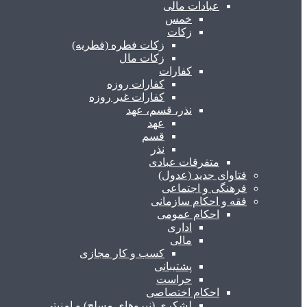
عبادات مالی
خمس
زکات
زکات فطره (فطریه)
زکات مال
کفارات
کفارات روزه
کفارات غیر روزه
نذر، قسم، عهد
عهد
قسم
نذر
متفرقات عبادی
فتاوای جدید (عدول)
فرهنگی و اجتماعی
فقه و احکام سازمانی
احکام عمومی
اداری
مالی
کسب و کار مجازی
پشتیبانی
حراست
احکام اختصاصی
لشکری (نیروهای مسلح) و امنیتی