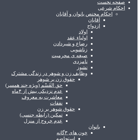
صفحه نخست
احکام شرعی
احکام مختص بانوان و آقایان
آقایان
ازدواج
اولاد
اولیاء عقد
رضاع و شیردادن
زناشویی
صیغه ی محرمیت
نامزدی
نشوز
وظایف زن و شوهر در زندگی مشترک
حقوق زن بر شوهر
حق القَسْم (ویژه چند همسر)
عدم نزدیکی بیش از ۴ماه
معاشرت به معروف
نفقات
حقوق شوهر بر زن
تمکین (رابطه جنسی)
عدم خروج از منزل
بانوان
خون های ۳گانه
استحاضه