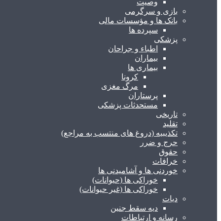
وصیت
بازی و سرگرمی
بانک ها و مؤسسات مالی
سپرده ها
پزشکی
اطباء و جراحان
بیماران
بیماری ها
کرونا
مرگ مغزی
پرستاران
مستحدثات پزشکی
تاریخی
تقلید
تکذیبیه (دروغ های منتسب به مراجع)
حرج و ضرر
حقوق
خرافات
خوردنی ها و آشامیدنی ها
خوراکی ها (حیوانات)
خوراکی ها (غیر حیوانات)
دیات
دیه سقط جنین
رسانه و ارتباطات