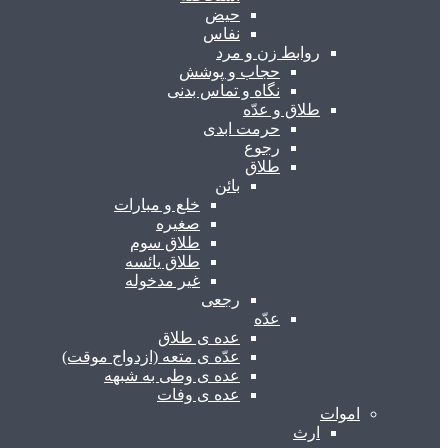
حیض
نفاس
روابط زن و مرد
حجاب و پوشش
نگاه و تماس بدنی
طلاق و عدّه
حرمت ابدی
رجوع
طلاق
بائن
خلع و مبارات
صغیره
طلاق سوم
طلاق یائسه
غیر مدخوله
رجعی
عدّه
عده ی طلاق
عدّه ی متعه (ازدواج موقت)
عده ی وطی به شبهه
عده ی وفات
اموات
ارث