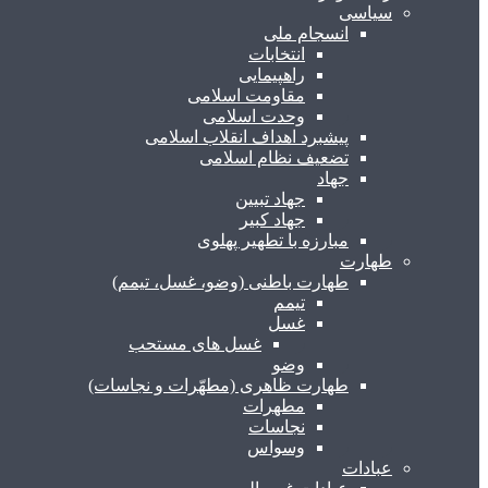
سیاسی
انسجام ملی
انتخابات
راهپیمایی
مقاومت اسلامی
وحدت اسلامی
پیشبرد اهداف انقلاب اسلامی
تضعیف نظام اسلامی
جهاد
جهاد تبیین
جهاد کبیر
مبارزه با تطهیر پهلوی
طهارت
طهارت باطنی (وضو، غسل، تیمم)
تیمم
غسل
غسل های مستحب
وضو
طهارت ظاهری (مطهّرات و نجاسات)
مطهرات
نجاسات
وسواس
عبادات