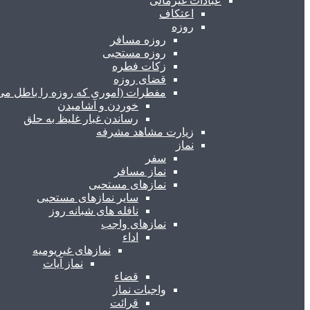
عبادات غیرمالی
اعتکاف
روزه
روزه مسافر
روزه مستحبی
زکات فطره
قضای روزه
مفطرات (اموری که روزه را باطل می 
خوردن و آشامیدن
رساندن غبار غلیظ به حلق
زیارت مشاهد مشرفه
نماز
سفر
نماز مسافر
نمازهای مستحبی
سایر نمازهای مستحبی
نافله های شبانه روز
نمازهای واجب
اداء
نمازهای غیریومیه
نماز آیات
قضاء
واجبات نماز
قرائت