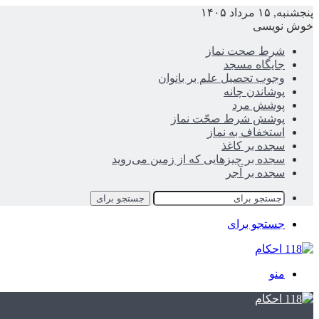
پنجشنبه, ۱۵ مرداد ۱۴۰۵
خوش نویسی
شرط صحت نماز
جایگاه مسجد
وجوب تحصیل علم بر بانوان
پوشاندن چانه
پوشش مرد
پوشش شرط صحّت نماز
استخفاف به نماز
سجده بر کاغذ
سجده بر چیزهایی که از زمین می‌روید
سجده بر آجر
جستجو برای
جستجو برای
منو