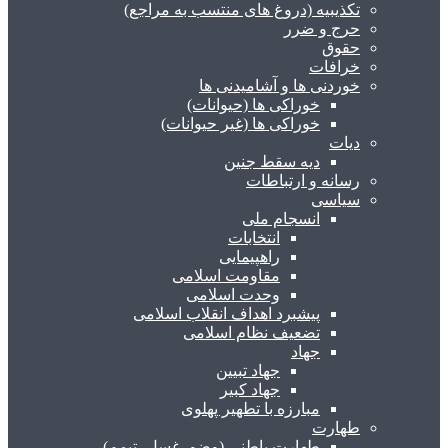
تکذیبیه (دروغ های منتسب به مراجع)
حرج و ضرر
حقوق
خرافات
خوردنی ها و آشامیدنی ها
خوراکی ها (حیوانات)
خوراکی ها (غیر حیوانات)
دیات
دیه سقط جنین
رسانه و ارتباطات
سیاسی
انسجام ملی
انتخابات
راهپیمایی
مقاومت اسلامی
وحدت اسلامی
پیشبرد اهداف انقلاب اسلامی
تضعیف نظام اسلامی
جهاد
جهاد تبیین
جهاد کبیر
مبارزه با تطهیر پهلوی
طهارت
طهارت باطنی (وضو، غسل، تیمم)