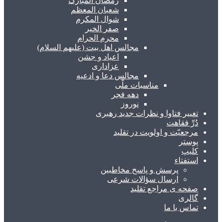
رمضان المبارک
شعبان المعظم
شوال المکرم
صفر الخیر
محرم الحرام
مجالس اهل بیت (علیهم السلام)
اعیاد و جشن
عزاداری
مجالس دعا و ادعیه
مناسبات ملّی
دهه فجر
نوروز
تغییر فتاوا و نظرات جدید رهبری
دُرِّ فقاهت
مرجعیّت و اولویت در تقلید
پوستر
کلیپ
استفتاء
پرسش و پاسخ مخاطبین
ارسال سؤالات شرعی
صفحه ی مراجع تقلید
گالری
تماس با ما