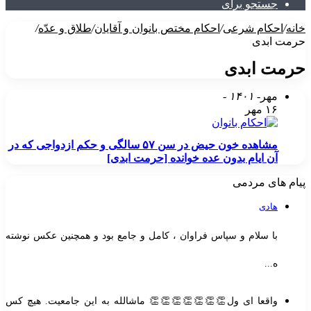
جستجو برای
خانه
/
احکام شرعی
/
احکام مختص بانوان و آقایان
/
طلاق و عدّه
/
حرمت ابدی
حرمت ابدی
مهر
- ۱۴۰۱ -
۱۶ مهر
مشاهده خون حیض در سن ۵۷ سالگی و حکم ازدواجی که در
آن ایام بدون عده خوانده [حرمت ابدی]
پیام های مردمی
هادی
با سلام و سپاس فراوان ، کامل و جامع بود و همچنین عکس نوشته
ه...
واقعا ای ول👏👏👏👏👏👏👏 ماشالله به این جامعیت. هیچ کس