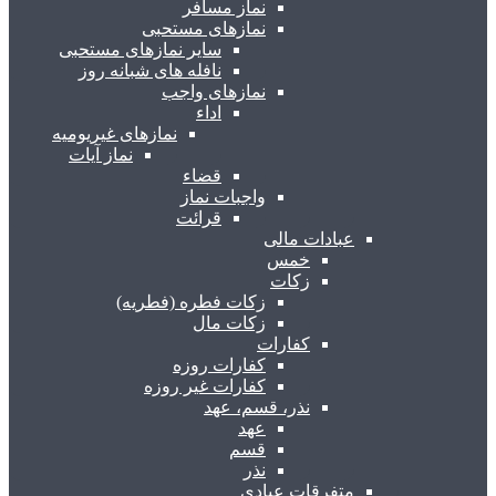
نماز مسافر
نمازهای مستحبی
سایر نمازهای مستحبی
نافله های شبانه روز
نمازهای واجب
اداء
نمازهای غیریومیه
نماز آیات
قضاء
واجبات نماز
قرائت
عبادات مالی
خمس
زکات
زکات فطره (فطریه)
زکات مال
کفارات
کفارات روزه
کفارات غیر روزه
نذر، قسم، عهد
عهد
قسم
نذر
متفرقات عبادی