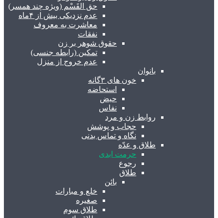
حق القَسْم (ویژه چند همسر)
عدم نزدیکی بیش از ۴ماه
معاشرت به معروف
نفقات
حقوق شوهر بر زن
تمکین (رابطه جنسی)
عدم خروج از منزل
بانوان
خون های ۳گانه
استحاضه
حیض
نفاس
روابط زن و مرد
حجاب و پوشش
نگاه و تماس بدنی
طلاق و عدّه
حرمت ابدی
رجوع
طلاق
بائن
خلع و مبارات
صغیره
طلاق سوم