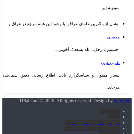
نمیتونه ایر...
ایشان از بالاترین علمای عراقن با وجود این همه مرجع در عراق و...
محسنی
احسنتم یا رجل...الله یسعدک أخويي.....
طوبی عینی
بیسار ممنون و سپاسگزارم بابت اطلاع رسانی دقیق شما،بنده
هرجای...
118ahkam © 2026. All rights reserved. Design by
New Div
118 احکام
آپارات
گروه پرسش و پاسخ برادران
گروه پرسش و پاسخ خواهران
اینستاگرام