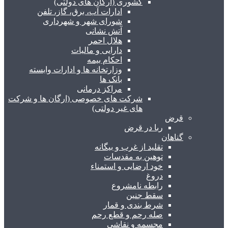
کشوری (ارگان های دولتی)
ادارات آب، برق، گاز، تلفن
شورای شهر و شهرداری
آتش نشانی
هلال احمر
دارایی و مالیات
احکام بیمه
وزارتخانه ها و ادارات وابسته
بانک ها
مراکز درمانی
شرکت های خصوصی (ارگان ها و شرکت
های غیر دولتی)
قرض
ربا در قرض
گناهان
تقلید از غرب و بیگانه
توهین به مقدسات
خود ارضایی و استمناء
دروغ
رابطه نامشروع
سقط جنین
شرط بندی و قمار
صله رحم و قطع رحم
مجسمه و نقاشی