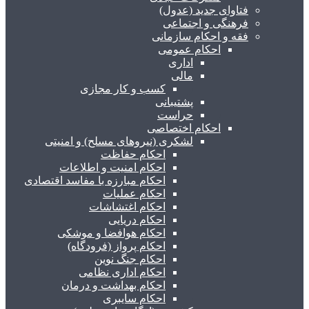
فتاوای جدید (عدول)
فرهنگی و اجتماعی
فقه و احکام سازمانی
احکام عمومی
اداری
مالی
کسب و کار مجازی
پشتیبانی
حراست
احکام اختصاصی
لشکری (نیروهای مسلح) و امنیتی
احکام حفاظت
احکام امنیت و اطلاعات
احکام مبارزه با مفاسد اقتصادی
احکام عملیات
احکام اغتشاشات
احکام دریایی
احکام هوافضا و موشکی
احکام پرواز (فرودگاه)
احکام جنگ نوین
احکام اداری نظامی
احکام بهداشت و درمان
احکام سایبری