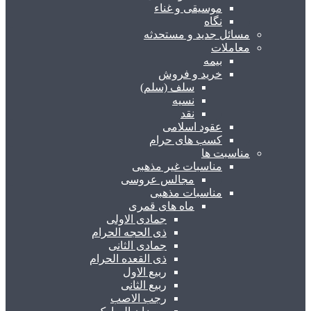
موسیقی و غناء
نگاه
مسائل جدید و مستحدثه
معاملات
بیمه
خرید و فروش
سلف (سلم)
نسیه
نقد
عقود اسلامی
کسب های حرام
مناسبت ها
مناسبات غیر مذهبی
مجالس عروسی
مناسبات مذهبی
ماه های قمری
جمادی الاولی
ذی الحجه الحرام
جمادی الثانی
ذی القعده الحرام
ربیع الاول
ربیع الثانی
رجب الاصب