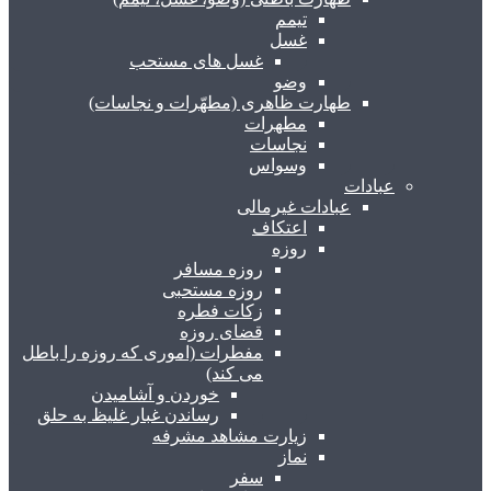
تیمم
غسل
غسل های مستحب
وضو
طهارت ظاهری (مطهّرات و نجاسات)
مطهرات
نجاسات
وسواس
عبادات
عبادات غیرمالی
اعتکاف
روزه
روزه مسافر
روزه مستحبی
زکات فطره
قضای روزه
مفطرات (اموری که روزه را باطل
می کند)
خوردن و آشامیدن
رساندن غبار غلیظ به حلق
زیارت مشاهد مشرفه
نماز
سفر