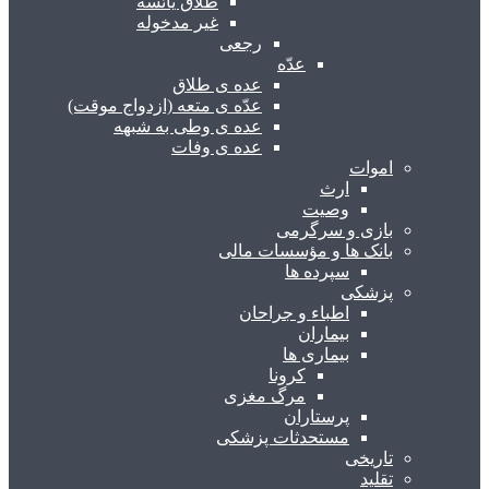
طلاق یائسه
غیر مدخوله
رجعی
عدّه
عده ی طلاق
عدّه ی متعه (ازدواج موقت)
عده ی وطی به شبهه
عده ی وفات
اموات
ارث
وصیت
بازی و سرگرمی
بانک ها و مؤسسات مالی
سپرده ها
پزشکی
اطباء و جراحان
بیماران
بیماری ها
کرونا
مرگ مغزی
پرستاران
مستحدثات پزشکی
تاریخی
تقلید