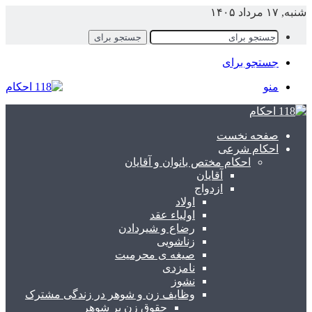
شنبه, ۱۷ مرداد ۱۴۰۵
جستجو برای
جستجو برای
منو
صفحه نخست
احکام شرعی
احکام مختص بانوان و آقایان
آقایان
ازدواج
اولاد
اولیاء عقد
رضاع و شیردادن
زناشویی
صیغه ی محرمیت
نامزدی
نشوز
وظایف زن و شوهر در زندگی مشترک
حقوق زن بر شوهر