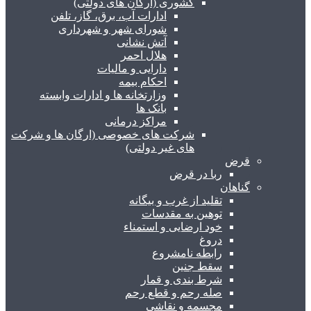
کشوری (ارگان های دولتی)
ادارات آب، برق، گاز، تلفن
شورای شهر و شهرداری
آتش نشانی
هلال احمر
دارایی و مالیات
احکام بیمه
وزارتخانه ها و ادارات وابسته
بانک ها
مراکز درمانی
شرکت های خصوصی (ارگان ها و شرکت
های غیر دولتی)
قرض
ربا در قرض
گناهان
تقلید از غرب و بیگانه
توهین به مقدسات
خود ارضایی و استمناء
دروغ
رابطه نامشروع
سقط جنین
شرط بندی و قمار
صله رحم و قطع رحم
مجسمه و نقاشی