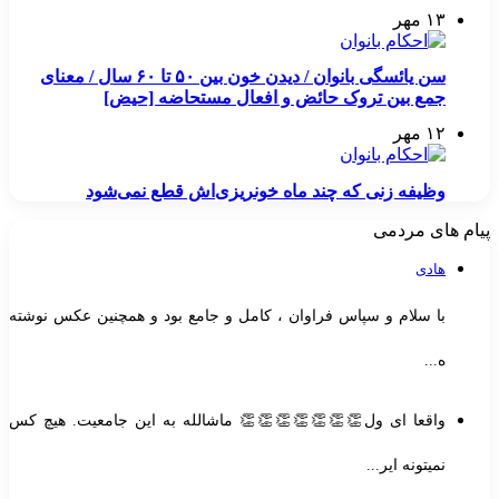
۱۳ مهر
سن یائسگی بانوان / دیدن خون بین ۵۰ تا ۶۰ سال / معنای
جمع بین تروک حائض و افعال مستحاضه [حیض]
۱۲ مهر
وظیفه زنی که چند ماه خونریزی‌اش قطع نمی‌شود
پیام های مردمی
هادی
با سلام و سپاس فراوان ، کامل و جامع بود و همچنین عکس نوشته
ه...
واقعا ای ول👏👏👏👏👏👏👏 ماشالله به این جامعیت. هیچ کس
نمیتونه ایر...