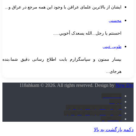
ایشان از بالاترین علمای عراقن با وجود این همه مرجع در عراق و...
محسنی
احسنتم یا رجل...الله یسعدک أخويي.....
طوبی عینی
بیسار ممنون و سپاسگزارم بابت اطلاع رسانی دقیق شما،بنده
هرجای...
118ahkam © 2026. All rights reserved. Design by
New Div
118 احکام
آپارات
گروه پرسش و پاسخ برادران
گروه پرسش و پاسخ خواهران
اینستاگرام
دکمه بازگشت به بالا