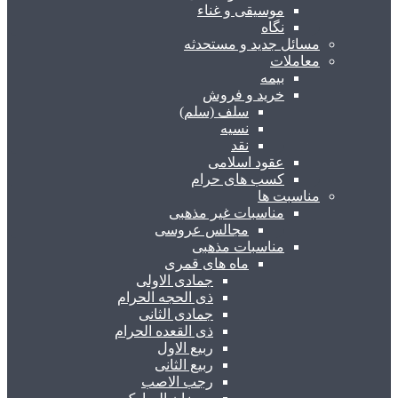
موسیقی و غناء
نگاه
مسائل جدید و مستحدثه
معاملات
بیمه
خرید و فروش
سلف (سلم)
نسیه
نقد
عقود اسلامی
کسب های حرام
مناسبت ها
مناسبات غیر مذهبی
مجالس عروسی
مناسبات مذهبی
ماه های قمری
جمادی الاولی
ذی الحجه الحرام
جمادی الثانی
ذی القعده الحرام
ربیع الاول
ربیع الثانی
رجب الاصب