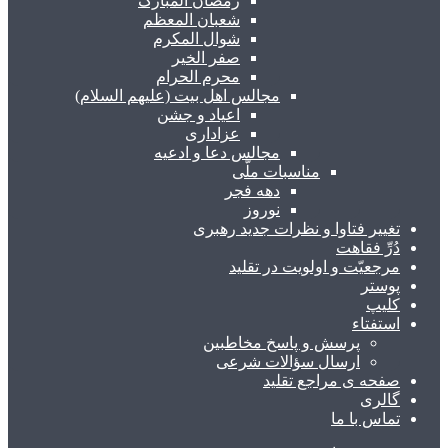
رمضان المبارک
شعبان المعظم
شوال المکرم
صفر الخیر
محرم الحرام
مجالس اهل بیت (علیهم السلام)
اعیاد و جشن
عزاداری
مجالس دعا و ادعیه
مناسبات ملّی
دهه فجر
نوروز
تغییر فتاوا و نظرات جدید رهبری
دُرِّ فقاهت
مرجعیّت و اولویت در تقلید
پوستر
کلیپ
استفتاء
پرسش و پاسخ مخاطبین
ارسال سؤالات شرعی
صفحه ی مراجع تقلید
گالری
تماس با ما