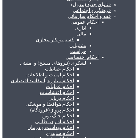
فتاوای جدید (عدول)
فرهنگی و اجتماعی
فقه و احکام سازمانی
احکام عمومی
اداری
مالی
کسب و کار مجازی
پشتیبانی
حراست
احکام اختصاصی
لشکری (نیروهای مسلح) و امنیتی
احکام حفاظت
احکام امنیت و اطلاعات
احکام مبارزه با مفاسد اقتصادی
احکام عملیات
احکام اغتشاشات
احکام دریایی
احکام هوافضا و موشکی
احکام پرواز (فرودگاه)
احکام جنگ نوین
احکام اداری نظامی
احکام بهداشت و درمان
احکام سایبری