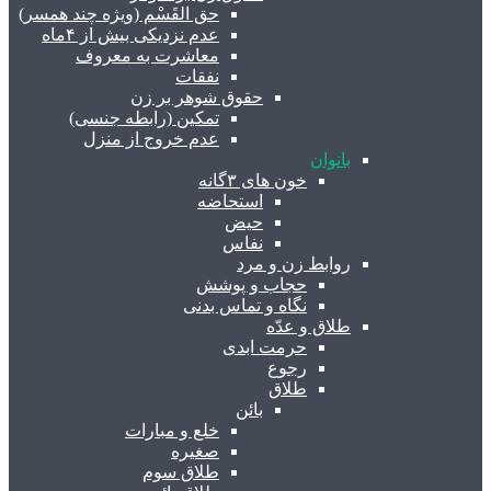
حق القَسْم (ویژه چند همسر)
عدم نزدیکی بیش از ۴ماه
معاشرت به معروف
نفقات
حقوق شوهر بر زن
تمکین (رابطه جنسی)
عدم خروج از منزل
بانوان
خون های ۳گانه
استحاضه
حیض
نفاس
روابط زن و مرد
حجاب و پوشش
نگاه و تماس بدنی
طلاق و عدّه
حرمت ابدی
رجوع
طلاق
بائن
خلع و مبارات
صغیره
طلاق سوم