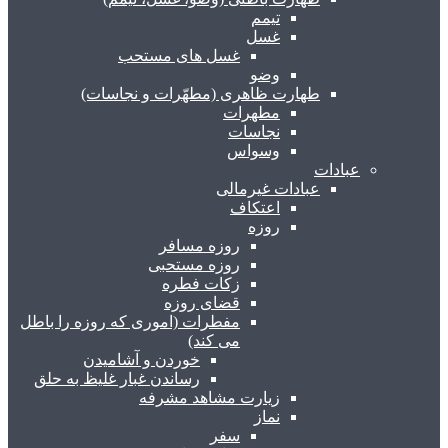
تیمم
غسل
غسل های مستحب
وضو
طهارت ظاهری (مطهّرات و نجاسات)
مطهرات
نجاسات
وسواس
عبادات
عبادات غیرمالی
اعتکاف
روزه
روزه مسافر
روزه مستحبی
زکات فطره
قضای روزه
مفطرات (اموری که روزه را باطل
می کند)
خوردن و آشامیدن
رساندن غبار غلیظ به حلق
زیارت مشاهد مشرفه
نماز
سفر