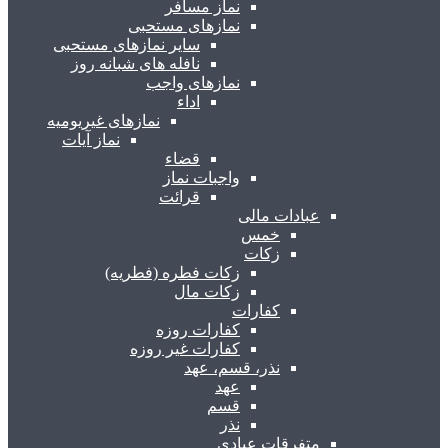
نماز مسافر
نمازهای مستحبی
سایر نمازهای مستحبی
نافله های شبانه روز
نمازهای واجب
اداء
نمازهای غیریومیه
نماز آیات
قضاء
واجبات نماز
قرائت
عبادات مالی
خمس
زکات
زکات فطره (فطریه)
زکات مال
کفارات
کفارات روزه
کفارات غیر روزه
نذر، قسم، عهد
عهد
قسم
نذر
متفرقات عبادی