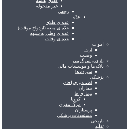
طلاق یائسه
غیر مدخوله
رجعی
عدّه
عده ی طلاق
عدّه ی متعه (ازدواج موقت)
عده ی وطی به شبهه
عده ی وفات
اموات
ارث
وصیت
بازی و سرگرمی
بانک ها و مؤسسات مالی
سپرده ها
پزشکی
اطباء و جراحان
بیماران
بیماری ها
کرونا
مرگ مغزی
پرستاران
مستحدثات پزشکی
تاریخی
تقلید