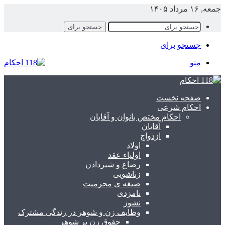
جمعه, ۱۶ مرداد ۱۴۰۵
جستجو برای
جستجو برای
منو
صفحه نخست
احکام شرعی
احکام مختص بانوان و آقایان
آقایان
ازدواج
اولاد
اولیاء عقد
رضاع و شیردادن
زناشویی
صیغه ی محرمیت
نامزدی
نشوز
وظایف زن و شوهر در زندگی مشترک
حقوق زن بر شوهر