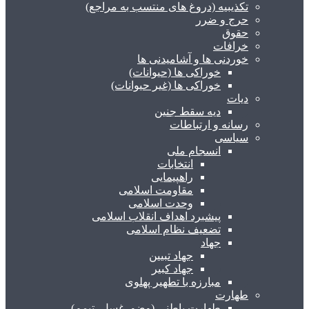
تکذیبیه (دروغ های منتسب به مراجع)
حرج و ضرر
حقوق
خرافات
خوردنی ها و آشامیدنی ها
خوراکی ها (حیوانات)
خوراکی ها (غیر حیوانات)
دیات
دیه سقط جنین
رسانه و ارتباطات
سیاسی
انسجام ملی
انتخابات
راهپیمایی
مقاومت اسلامی
وحدت اسلامی
پیشبرد اهداف انقلاب اسلامی
تضعیف نظام اسلامی
جهاد
جهاد تبیین
جهاد کبیر
مبارزه با تطهیر پهلوی
طهارت
طهارت باطنی (وضو، غسل، تیمم)