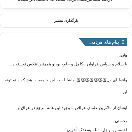
بارگذاری بیشتر
پیام های مردمی
هادی
با سلام و سپاس فراوان ، کامل و جامع بود و همچنین عکس نوشته ه...
واقعا ای ول👏👏👏👏👏👏👏 ماشالله به این جامعیت. هیچ کس نمیتونه
ایر...
ایشان از بالاترین علمای عراقن با وجود این همه مرجع در عراق و...
محسنی
احسنتم یا رجل...الله یسعدک أخويي.....