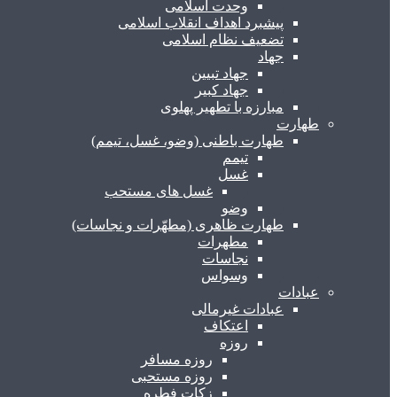
وحدت اسلامی
پیشبرد اهداف انقلاب اسلامی
تضعیف نظام اسلامی
جهاد
جهاد تبیین
جهاد کبیر
مبارزه با تطهیر پهلوی
طهارت
طهارت باطنی (وضو، غسل، تیمم)
تیمم
غسل
غسل های مستحب
وضو
طهارت ظاهری (مطهّرات و نجاسات)
مطهرات
نجاسات
وسواس
عبادات
عبادات غیرمالی
اعتکاف
روزه
روزه مسافر
روزه مستحبی
زکات فطره