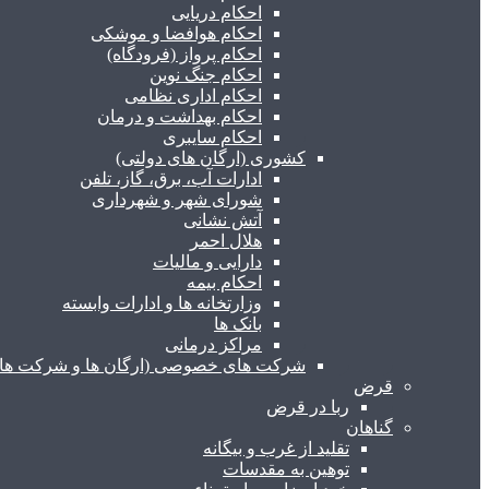
احکام دریایی
احکام هوافضا و موشکی
احکام پرواز (فرودگاه)
احکام جنگ نوین
احکام اداری نظامی
احکام بهداشت و درمان
احکام سایبری
کشوری (ارگان های دولتی)
ادارات آب، برق، گاز، تلفن
شورای شهر و شهرداری
آتش نشانی
هلال احمر
دارایی و مالیات
احکام بیمه
وزارتخانه ها و ادارات وابسته
بانک ها
مراکز درمانی
شرکت های خصوصی (ارگان ها و شرکت های 
قرض
ربا در قرض
گناهان
تقلید از غرب و بیگانه
توهین به مقدسات