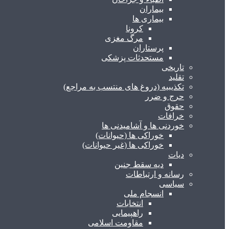
بیماران
بیماری ها
کرونا
مرگ مغزی
پرستاران
مستحدثات پزشکی
تاریخی
تقلید
تکذیبیه (دروغ های منتسب به مراجع)
حرج و ضرر
حقوق
خرافات
خوردنی ها و آشامیدنی ها
خوراکی ها (حیوانات)
خوراکی ها (غیر حیوانات)
دیات
دیه سقط جنین
رسانه و ارتباطات
سیاسی
انسجام ملی
انتخابات
راهپیمایی
مقاومت اسلامی