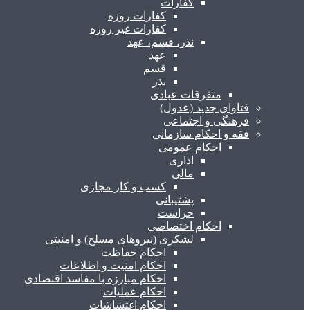
کفارات
کفارات روزه
کفارات غیر روزه
نذر، قسم، عهد
عهد
قسم
نذر
متفرقات عبادی
فتاوای جدید (عدول)
فرهنگی و اجتماعی
فقه و احکام سازمانی
احکام عمومی
اداری
مالی
کسب و کار مجازی
پشتیبانی
حراست
احکام اختصاصی
لشکری (نیروهای مسلح) و امنیتی
احکام حفاظت
احکام امنیت و اطلاعات
احکام مبارزه با مفاسد اقتصادی
احکام عملیات
احکام اغتشاشات