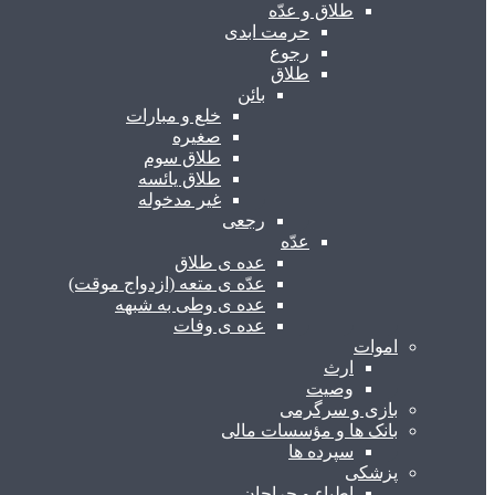
طلاق و عدّه
حرمت ابدی
رجوع
طلاق
بائن
خلع و مبارات
صغیره
طلاق سوم
طلاق یائسه
غیر مدخوله
رجعی
عدّه
عده ی طلاق
عدّه ی متعه (ازدواج موقت)
عده ی وطی به شبهه
عده ی وفات
اموات
ارث
وصیت
بازی و سرگرمی
بانک ها و مؤسسات مالی
سپرده ها
پزشکی
اطباء و جراحان