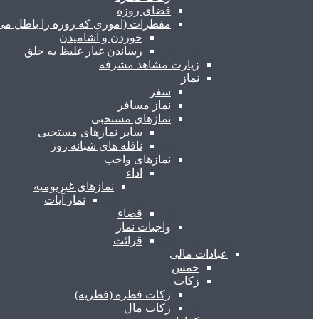
قضای روزه
مفطرات (اموری که روزه را باطل می 
خوردن و آشامیدن
رساندن غبار غلیظ به حلق
زیارت مشاهد مشرفه
نماز
سفر
نماز مسافر
نمازهای مستحبی
سایر نمازهای مستحبی
نافله های شبانه روز
نمازهای واجب
اداء
نمازهای غیریومیه
نماز آیات
قضاء
واجبات نماز
قرائت
عبادات مالی
خمس
زکات
زکات فطره (فطریه)
زکات مال