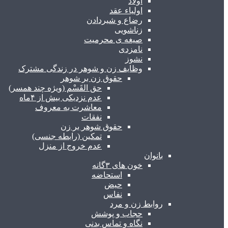
اولاد
اولیاء عقد
رضاع و شیردادن
زناشویی
صیغه ی محرمیت
نامزدی
نشوز
وظایف زن و شوهر در زندگی مشترک
حقوق زن بر شوهر
حق القَسْم (ویژه چند همسر)
عدم نزدیکی بیش از ۴ماه
معاشرت به معروف
نفقات
حقوق شوهر بر زن
تمکین (رابطه جنسی)
عدم خروج از منزل
بانوان
خون های ۳گانه
استحاضه
حیض
نفاس
روابط زن و مرد
حجاب و پوشش
نگاه و تماس بدنی