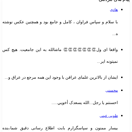
هادی
با سلام و سپاس فراوان ، کامل و جامع بود و همچنین عکس نوشته
ه...
واقعا ای ول👏👏👏👏👏👏👏 ماشالله به این جامعیت. هیچ کس
نمیتونه ایر...
ایشان از بالاترین علمای عراقن با وجود این همه مرجع در عراق و...
محسنی
احسنتم یا رجل...الله یسعدک أخويي.....
طوبی عینی
بیسار ممنون و سپاسگزارم بابت اطلاع رسانی دقیق شما،بنده