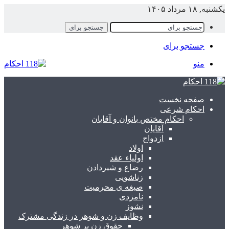
یکشنبه, ۱۸ مرداد ۱۴۰۵
جستجو برای
جستجو برای
منو
صفحه نخست
احکام شرعی
احکام مختص بانوان و آقایان
آقایان
ازدواج
اولاد
اولیاء عقد
رضاع و شیردادن
زناشویی
صیغه ی محرمیت
نامزدی
نشوز
وظایف زن و شوهر در زندگی مشترک
حقوق زن بر شوهر