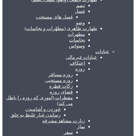
تیمم
غسل
غسل های مستحب
وضو
طهارت ظاهری (مطهّرات و نجاسات)
مطهرات
نجاسات
وسواس
عبادات
عبادات غیرمالی
اعتکاف
روزه
روزه مسافر
روزه مستحبی
زکات فطره
قضای روزه
مفطرات (اموری که روزه را باطل
می کند)
خوردن و آشامیدن
رساندن غبار غلیظ به حلق
زیارت مشاهد مشرفه
نماز
سفر