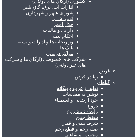
کشوری (ارگان های دولتی)
ادارات آب، برق، گاز، تلفن
شورای شهر و شهرداری
آتش نشانی
هلال احمر
دارایی و مالیات
احکام بیمه
وزارتخانه ها و ادارات وابسته
بانک ها
مراکز درمانی
شرکت های خصوصی (ارگان ها و شرکت
های غیر دولتی)
قرض
ربا در قرض
گناهان
تقلید از غرب و بیگانه
توهین به مقدسات
خود ارضایی و استمناء
دروغ
رابطه نامشروع
سقط جنین
شرط بندی و قمار
صله رحم و قطع رحم
مجسمه و نقاشی