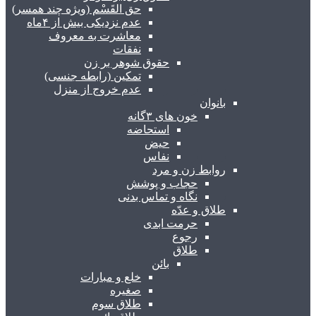
حق القَسْم (ویژه چند همسر)
عدم نزدیکی بیش از ۴ماه
معاشرت به معروف
نفقات
حقوق شوهر بر زن
تمکین (رابطه جنسی)
عدم خروج از منزل
بانوان
خون های ۳گانه
استحاضه
حیض
نفاس
روابط زن و مرد
حجاب و پوشش
نگاه و تماس بدنی
طلاق و عدّه
حرمت ابدی
رجوع
طلاق
بائن
خلع و مبارات
صغیره
طلاق سوم