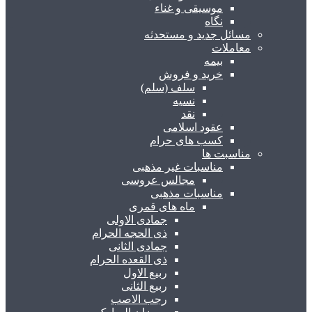
موسیقی و غناء
نگاه
مسائل جدید و مستحدثه
معاملات
بیمه
خرید و فروش
سلف (سلم)
نسیه
نقد
عقود اسلامی
کسب های حرام
مناسبت ها
مناسبات غیر مذهبی
مجالس عروسی
مناسبات مذهبی
ماه های قمری
جمادی الاولی
ذی الحجه الحرام
جمادی الثانی
ذی القعده الحرام
ربیع الاول
ربیع الثانی
رجب الاصب