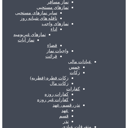
نماز مسافر
نمازهای مستحبی
سایر نمازهای مستحبی
نافله های شبانه روز
نمازهای واجب
اداء
نمازهای غیریومیه
نماز آیات
قضاء
واجبات نماز
قرائت
عبادات مالی
خمس
زکات
زکات فطره (فطریه)
زکات مال
کفارات
کفارات روزه
کفارات غیر روزه
نذر، قسم، عهد
عهد
قسم
نذر
متفرقات عبادی