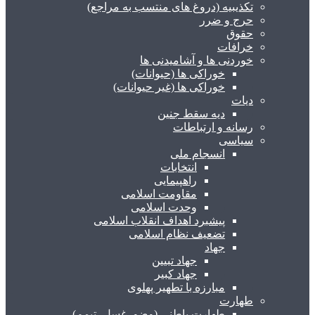
تکذیبیه (دروغ های منتسب به مراجع)
حرج و ضرر
حقوق
خرافات
خوردنی ها و آشامیدنی ها
خوراکی ها (حیوانات)
خوراکی ها (غیر حیوانات)
دیات
دیه سقط جنین
رسانه و ارتباطات
سیاسی
انسجام ملی
انتخابات
راهپیمایی
مقاومت اسلامی
وحدت اسلامی
پیشبرد اهداف انقلاب اسلامی
تضعیف نظام اسلامی
جهاد
جهاد تبیین
جهاد کبیر
مبارزه با تطهیر پهلوی
طهارت
طهارت باطنی (وضو، غسل، تیمم)