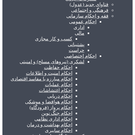
فتاوای جدید (عدول)
فرهنگی و اجتماعی
فقه و احکام سازمانی
احکام عمومی
اداری
مالی
کسب و کار مجازی
پشتیبانی
حراست
احکام اختصاصی
لشکری (نیروهای مسلح) و امنیتی
احکام حفاظت
احکام امنیت و اطلاعات
احکام مبارزه با مفاسد اقتصادی
احکام عملیات
احکام اغتشاشات
احکام دریایی
احکام هوافضا و موشکی
احکام پرواز (فرودگاه)
احکام جنگ نوین
احکام اداری نظامی
احکام بهداشت و درمان
احکام سایبری