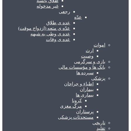
طلاق یائسه
غیر مدخوله
رجعی
عدّه
عده ی طلاق
عدّه ی متعه (ازدواج موقت)
عده ی وطی به شبهه
عده ی وفات
اموات
ارث
وصیت
بازی و سرگرمی
بانک ها و مؤسسات مالی
سپرده ها
پزشکی
اطباء و جراحان
بیماران
بیماری ها
کرونا
مرگ مغزی
پرستاران
مستحدثات پزشکی
تاریخی
تقلید