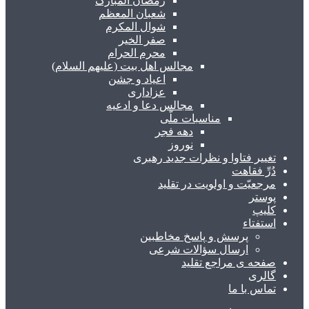
رمضان المبارک
شعبان المعظم
شوال المکرم
صفر الخیر
محرم الحرام
مجالس اهل بیت (علیهم السلام)
اعیاد و جشن
عزاداری
مجالس دعا و ادعیه
مناسبات ملّی
دهه فجر
نوروز
تغییر فتاوا و نظرات جدید رهبری
دُرِّ فقاهت
مرجعیّت و اولویت در تقلید
پوستر
کلیپ
استفتاء
پرسش و پاسخ مخاطبین
ارسال سؤالات شرعی
صفحه ی مراجع تقلید
گالری
تماس با ما