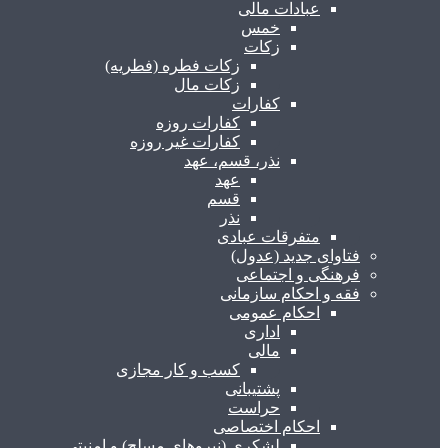
عبادات مالی
خمس
زکات
زکات فطره (فطریه)
زکات مال
کفارات
کفارات روزه
کفارات غیر روزه
نذر، قسم، عهد
عهد
قسم
نذر
متفرقات عبادی
فتاوای جدید (عدول)
فرهنگی و اجتماعی
فقه و احکام سازمانی
احکام عمومی
اداری
مالی
کسب و کار مجازی
پشتیبانی
حراست
احکام اختصاصی
لشکری (نیروهای مسلح) و امنیتی