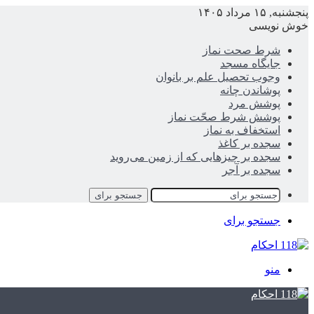
پنجشنبه, ۱۵ مرداد ۱۴۰۵
خوش نویسی
شرط صحت نماز
جایگاه مسجد
وجوب تحصیل علم بر بانوان
پوشاندن چانه
پوشش مرد
پوشش شرط صحّت نماز
استخفاف به نماز
سجده بر کاغذ
سجده بر چیزهایی که از زمین می‌روید
سجده بر آجر
جستجو برای
جستجو برای
منو