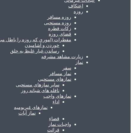
عبادات غیرمالی
اعتکاف
روزه
روزه مسافر
روزه مستحبی
زکات فطره
قضای روزه
مفطرات (اموری که روزه را باطل می 
خوردن و آشامیدن
رساندن غبار غلیظ به حلق
زیارت مشاهد مشرفه
نماز
سفر
نماز مسافر
نمازهای مستحبی
سایر نمازهای مستحبی
نافله های شبانه روز
نمازهای واجب
اداء
نمازهای غیریومیه
نماز آیات
قضاء
واجبات نماز
قرائت