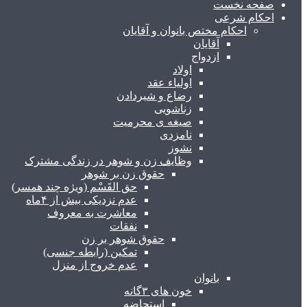
صفحه نخست
احکام شرعی
احکام مختص بانوان و آقایان
آقایان
ازدواج
اولاد
اولیاء عقد
رضاع و شیردادن
زناشویی
صیغه ی محرمیت
نامزدی
نشوز
وظایف زن و شوهر در زندگی مشترک
حقوق زن بر شوهر
حق القَسْم (ویژه چند همسر)
عدم نزدیکی بیش از ۴ماه
معاشرت به معروف
نفقات
حقوق شوهر بر زن
تمکین (رابطه جنسی)
عدم خروج از منزل
بانوان
خون های ۳گانه
استحاضه