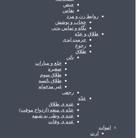
حیض
نفاس
روابط زن و مرد
حجاب و پوشش
نگاه و تماس بدنی
طلاق و عدّه
حرمت ابدی
رجوع
طلاق
بائن
خلع و مبارات
صغیره
طلاق سوم
طلاق یائسه
غیر مدخوله
رجعی
عدّه
عده ی طلاق
عدّه ی متعه (ازدواج موقت)
عده ی وطی به شبهه
عده ی وفات
اموات
ارث