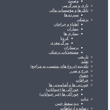
وصیت
بازی و سرگرمی
بانک ها و مؤسسات مالی
سپرده ها
پزشکی
اطباء و جراحان
بیماران
بیماری ها
کرونا
مرگ مغزی
پرستاران
مستحدثات پزشکی
تاریخی
تقلید
تکذیبیه (دروغ های منتسب به مراجع)
حرج و ضرر
حقوق
خرافات
خوردنی ها و آشامیدنی ها
خوراکی ها (حیوانات)
خوراکی ها (غیر حیوانات)
دیات
دیه سقط جنین
رسانه و ارتباطات