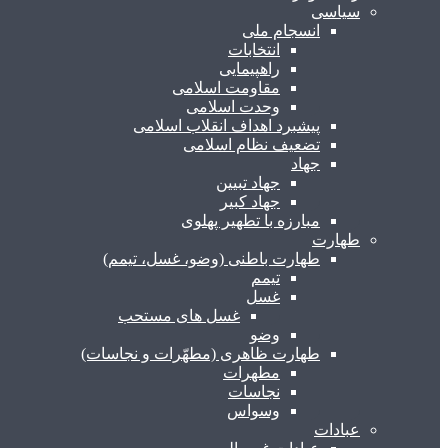
سیاسی
انسجام ملی
انتخابات
راهپیمایی
مقاومت اسلامی
وحدت اسلامی
پیشبرد اهداف انقلاب اسلامی
تضعیف نظام اسلامی
جهاد
جهاد تبیین
جهاد کبیر
مبارزه با تطهیر پهلوی
طهارت
طهارت باطنی (وضو، غسل، تیمم)
تیمم
غسل
غسل های مستحب
وضو
طهارت ظاهری (مطهّرات و نجاسات)
مطهرات
نجاسات
وسواس
عبادات