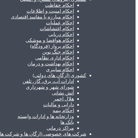
احکام حفاظت
احکام امنیت و اطلاعات
احکام مبارزه با مفاسد اقتصادی
احکام عملیات
احکام اغتشاشات
احکام دریایی
احکام هوافضا و موشکی
احکام پرواز (فرودگاه)
احکام جنگ نوین
احکام اداری نظامی
احکام بهداشت و درمان
احکام سایبری
کشوری (ارگان های دولتی)
ادارات آب، برق، گاز، تلفن
شورای شهر و شهرداری
آتش نشانی
هلال احمر
دارایی و مالیات
احکام بیمه
وزارتخانه ها و ادارات وابسته
بانک ها
مراکز درمانی
شرکت های خصوصی (ارگان ها و شرکت های 