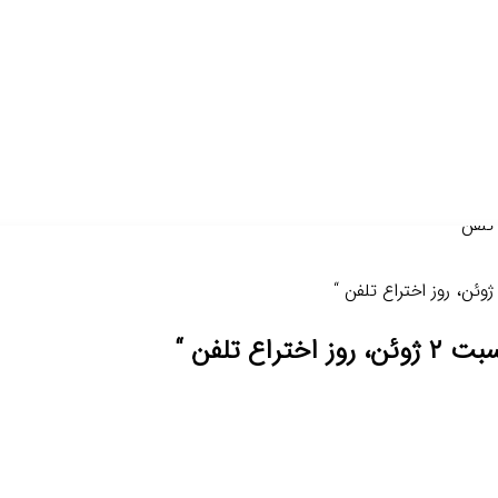
 و ادعیه
تقلید
پوستر
کلیپ
استفتاء
صف
پرسش و پاسخ مخاطبین
ارسال سؤالات شرعی
 تلفن “