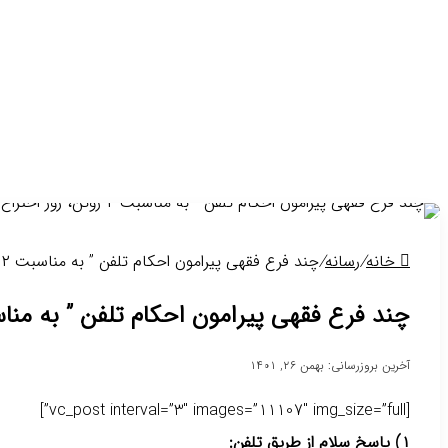
مجالس اهل بیت (علیهم السلام)
مجالس دعا
اعیاد و جشن
عزاداری
مناسبات ملّی
دهه فجر
نوروز
تغییر فتاوا و نظرات جدید رهبری
دُرِّ فقاهت
مرجعیّت و اولویت در 
خانه
/
رسانه
/
چند فرع فقهی پیرامون احکام تلفن ” به مناسبت ۲ ژوئن، روز اختراع تلفن “
چند فرع فقهی پیرامون احکام تلفن ” به مناسبت ۲ ژوئن، روز اختراع
آخرین بروزرسانی: بهمن ۲۶, ۱۴۰۱
[vc_post interval=”3″ images=”11107″ img_size=”full”]
۱) پاسخ سلام از طریق تلفن: