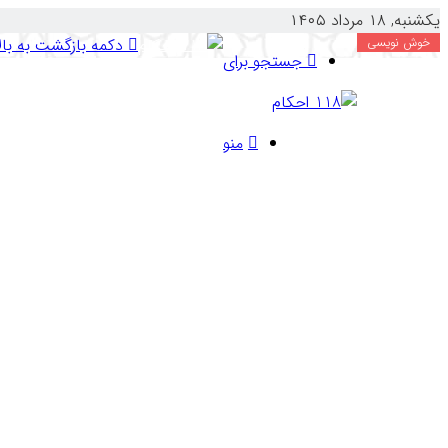
یکشنبه, ۱۸ مرداد ۱۴۰۵
خوش نویسی
دکمه بازگشت به بال
جستجو برای
منو
صفحه نخست
احکام شرعی
احکام مختص بانوان و آقایان
آقایان
ازدواج
اولاد
اولیاء عقد
رضاع و شیردادن
زناشویی
صیغه 
وظایف زن و شوهر در زندگی مشترک
حقوق زن بر شوهر
حق القَسْم (ویژه چند همسر)
عدم 
بانوان
روابط زن و مرد