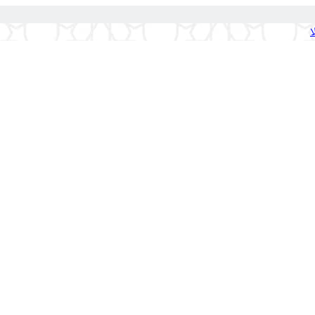
ا
ی محرمیت
نامزدی
نشوز
حقوق شوهر بر زن
نزدیکی بیش از ۴ماه
معاشرت به معروف
نفقات
تمکین (رابطه جنس