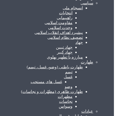
سیاسی
انسجام ملی
انتخابات
راهپیمایی
مقاومت اسلامی
وحدت اسلامی
پیشبرد اهداف انقلاب اسلامی
تضعیف نظام اسلامی
جهاد
جهاد تبیین
جهاد کبیر
مبارزه با تطهیر پهلوی
طهارت
طهارت باطنی (وضو، غسل، تیمم)
تیمم
غسل
غسل های مستحب
وضو
طهارت ظاهری (مطهّرات و نجاسات)
مطهرات
نجاسات
وسواس
عبادات