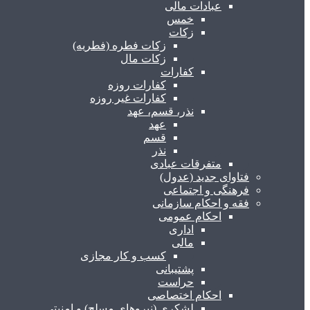
عبادات مالی
خمس
زکات
زکات فطره (فطریه)
زکات مال
کفارات
کفارات روزه
کفارات غیر روزه
نذر، قسم، عهد
عهد
قسم
نذر
متفرقات عبادی
فتاوای جدید (عدول)
فرهنگی و اجتماعی
فقه و احکام سازمانی
احکام عمومی
اداری
مالی
کسب و کار مجازی
پشتیبانی
حراست
احکام اختصاصی
لشکری (نیروهای مسلح) و امنیتی