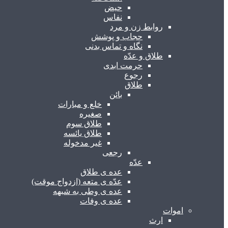
حیض
نفاس
روابط زن و مرد
حجاب و پوشش
نگاه و تماس بدنی
طلاق و عدّه
حرمت ابدی
رجوع
طلاق
بائن
خلع و مبارات
صغیره
طلاق سوم
طلاق یائسه
غیر مدخوله
رجعی
عدّه
عده ی طلاق
عدّه ی متعه (ازدواج موقت)
عده ی وطی به شبهه
عده ی وفات
اموات
ارث