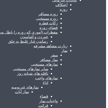
عبادات غیرمالی
اعتکاف
روزه
روزه مسافر
روزه مستحبی
زکات فطره
قضای روزه
مفطرات (اموری که روزه را باطل می 
خوردن و آشامیدن
رساندن غبار غلیظ به حلق
زیارت مشاهد مشرفه
نماز
سفر
نماز مسافر
نمازهای مستحبی
سایر نمازهای مستحبی
نافله های شبانه روز
نمازهای واجب
اداء
نمازهای غیریومیه
نماز آیات
قضاء
واجبات نماز
قرائت