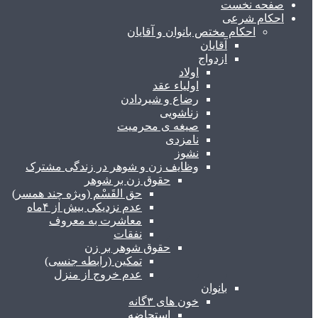
صفحه نخست
احکام شرعی
احکام مختص بانوان و آقایان
آقایان
ازدواج
اولاد
اولیاء عقد
رضاع و شیردادن
زناشویی
صیغه ی محرمیت
نامزدی
نشوز
وظایف زن و شوهر در زندگی مشترک
حقوق زن بر شوهر
حق القَسْم (ویژه چند همسر)
عدم نزدیکی بیش از ۴ماه
معاشرت به معروف
نفقات
حقوق شوهر بر زن
تمکین (رابطه جنسی)
عدم خروج از منزل
بانوان
خون های ۳گانه
استحاضه