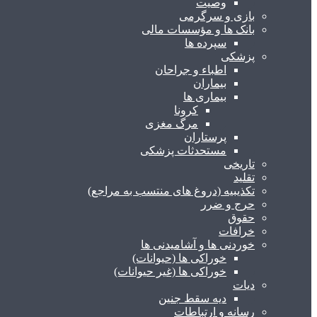
وصیت
بازی و سرگرمی
بانک ها و مؤسسات مالی
سپرده ها
پزشکی
اطباء و جراحان
بیماران
بیماری ها
کرونا
مرگ مغزی
پرستاران
مستحدثات پزشکی
تاریخی
تقلید
تکذیبیه (دروغ های منتسب به مراجع)
حرج و ضرر
حقوق
خرافات
خوردنی ها و آشامیدنی ها
خوراکی ها (حیوانات)
خوراکی ها (غیر حیوانات)
دیات
دیه سقط جنین
رسانه و ارتباطات