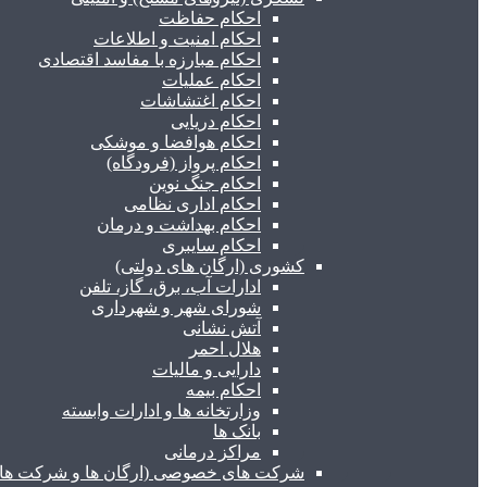
احکام حفاظت
احکام امنیت و اطلاعات
احکام مبارزه با مفاسد اقتصادی
احکام عملیات
احکام اغتشاشات
احکام دریایی
احکام هوافضا و موشکی
احکام پرواز (فرودگاه)
احکام جنگ نوین
احکام اداری نظامی
احکام بهداشت و درمان
احکام سایبری
کشوری (ارگان های دولتی)
ادارات آب، برق، گاز، تلفن
شورای شهر و شهرداری
آتش نشانی
هلال احمر
دارایی و مالیات
احکام بیمه
وزارتخانه ها و ادارات وابسته
بانک ها
مراکز درمانی
شرکت های خصوصی (ارگان ها و شرکت های 