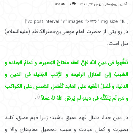
آخرین بروزرسانی: بهمن ۲۶, ۱۴۰۱
۰
۱۳۵
[vc_post interval=”3″ images=”6736″ img_size=”full”]
در روایتی از حضرت امام موسی‌بن‌جعفرالکاظم (علیه‌السلام)
نقل است:
تَفَقَّهوا فی دینِ الله فإنَّ الفقه مفتاحُ البَصیره، و تَمامُ العِباده و
السّببُ إلی المنازل الرفیعه و الرُّتبِ الجَلیله فی الدین و
الدنیا، و فَضلُ الفَقیه علی العابد کَفَضلِ الشمسِ علی الکواکب
(۱)
و مَن لَم یَتَفَقَّه فی دینهِ لَم یَرضَ اللهُ لهُ عملاً
در دین خدا، دنبال فهم عمیق باشید؛ زیرا فهم عمیق، کلید
بصیرت و کمال عبادت و سبب تحصیل مقام‌های والا و