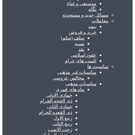
موسیقی و غناء
نگاه
مسائل جدید و مستحدثه
معاملات
بیمه
خرید و فروش
سلف (سلم)
نسیه
نقد
عقود اسلامی
کسب های حرام
مناسبت ها
مناسبات غیر مذهبی
مجالس عروسی
مناسبات مذهبی
ماه های قمری
جمادی الاولی
ذی الحجه الحرام
جمادی الثانی
ذی القعده الحرام
ربیع الاول
ربیع الثانی
رجب الاصب