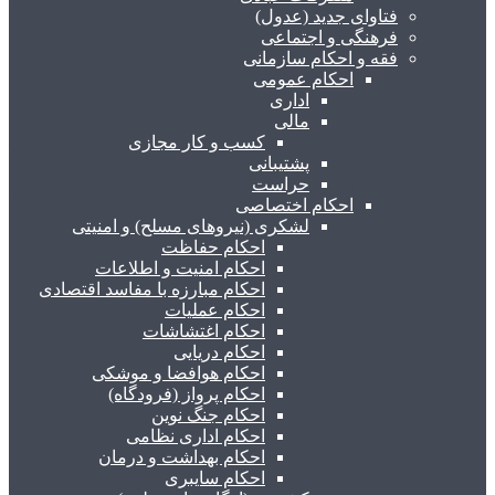
فتاوای جدید (عدول)
فرهنگی و اجتماعی
فقه و احکام سازمانی
احکام عمومی
اداری
مالی
کسب و کار مجازی
پشتیبانی
حراست
احکام اختصاصی
لشکری (نیروهای مسلح) و امنیتی
احکام حفاظت
احکام امنیت و اطلاعات
احکام مبارزه با مفاسد اقتصادی
احکام عملیات
احکام اغتشاشات
احکام دریایی
احکام هوافضا و موشکی
احکام پرواز (فرودگاه)
احکام جنگ نوین
احکام اداری نظامی
احکام بهداشت و درمان
احکام سایبری