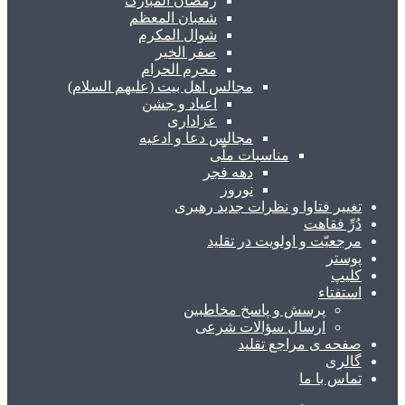
رمضان المبارک
شعبان المعظم
شوال المکرم
صفر الخیر
محرم الحرام
مجالس اهل بیت (علیهم السلام)
اعیاد و جشن
عزاداری
مجالس دعا و ادعیه
مناسبات ملّی
دهه فجر
نوروز
تغییر فتاوا و نظرات جدید رهبری
دُرِّ فقاهت
مرجعیّت و اولویت در تقلید
پوستر
کلیپ
استفتاء
پرسش و پاسخ مخاطبین
ارسال سؤالات شرعی
صفحه ی مراجع تقلید
گالری
تماس با ما