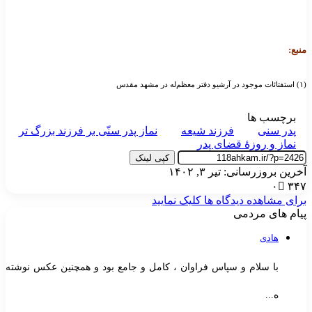
نبع:
و دفتر معظم‌له در مشهد مقدس
برچسب ها
پدر سنی
فرزند شیعه
نماز پدر سنّی بر فرزند بزرگ تر
نماز و روزهٔ قضای پدر
کپی لینک
خرین بروزرسانی: تیر ۳, ۱۴۰۲
۰
۳۴
رای مشاهده دیدگاه ها کلیک نمایید
یام های مردمی
هادی
با سلام و سپاس فراوان ، کامل و جامع بود و همچنین عکس نوشته
ه...