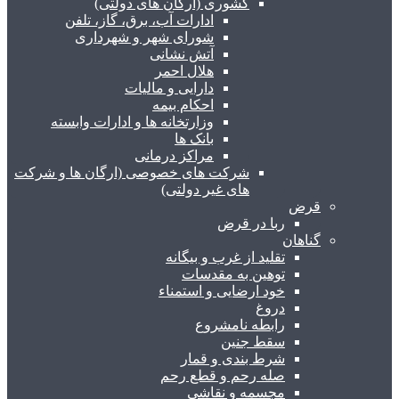
کشوری (ارگان های دولتی)
ادارات آب، برق، گاز، تلفن
شورای شهر و شهرداری
آتش نشانی
هلال احمر
دارایی و مالیات
احکام بیمه
وزارتخانه ها و ادارات وابسته
بانک ها
مراکز درمانی
شرکت های خصوصی (ارگان ها و شرکت
های غیر دولتی)
قرض
ربا در قرض
گناهان
تقلید از غرب و بیگانه
توهین به مقدسات
خود ارضایی و استمناء
دروغ
رابطه نامشروع
سقط جنین
شرط بندی و قمار
صله رحم و قطع رحم
مجسمه و نقاشی