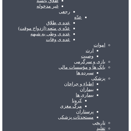
طلاق یائسه
غیر مدخوله
رجعی
عدّه
عده ی طلاق
عدّه ی متعه (ازدواج موقت)
عده ی وطی به شبهه
عده ی وفات
اموات
ارث
وصیت
بازی و سرگرمی
بانک ها و مؤسسات مالی
سپرده ها
پزشکی
اطباء و جراحان
بیماران
بیماری ها
کرونا
مرگ مغزی
پرستاران
مستحدثات پزشکی
تاریخی
تقلید