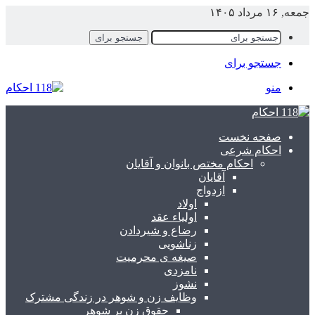
معه, ۱۶ مرداد ۱۴۰۵
جستجو برای
جستجو برای
منو
صفحه نخست
احکام شرعی
احکام مختص بانوان و آقایان
آقایان
ازدواج
اولاد
اولیاء عقد
رضاع و شیردادن
زناشویی
صیغه ی محرمیت
نامزدی
نشوز
وظایف زن و شوهر در زندگی مشترک
حقوق زن بر شوهر