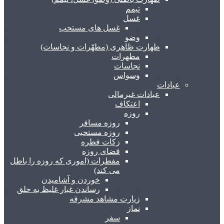
تیمم
غسل
غسل های مستحب
وضو
طهارت ظاهری (مطهّرات و نجاسات)
مطهرات
نجاسات
وسواس
عبادات
عبادات غیرمالی
اعتکاف
روزه
روزه مسافر
روزه مستحبی
زکات فطره
قضای روزه
مفطرات (اموری که روزه را باطل
می کند)
خوردن و آشامیدن
رساندن غبار غلیظ به حلق
زیارت مشاهد مشرفه
نماز
سفر