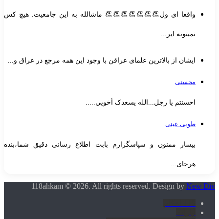
واقعا ای ول👏👏👏👏👏👏👏 ماشالله به این جامعیت. هیچ کس
نمیتونه ایر...
ایشان از بالاترین علمای عراقن با وجود این همه مرجع در عراق و...
محسنی
احسنتم یا رجل...الله یسعدک أخويي.....
طوبی عینی
بیسار ممنون و سپاسگزارم بابت اطلاع رسانی دقیق شما،بنده
هرجای...
118ahkam © 2026. All rights reserved. Design by
New Di
118 احکام
آپارات