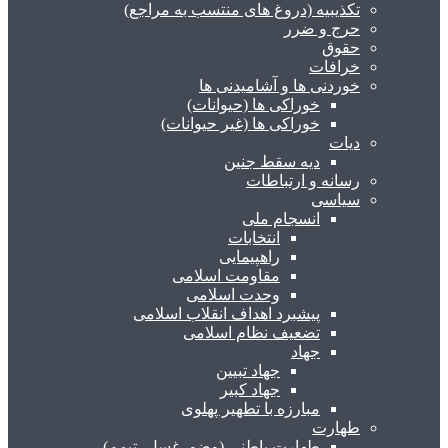
تکذیبیه (دروغ های منتسب به مراجع)
حرج و ضرر
حقوق
خرافات
خوردنی ها و آشامیدنی ها
خوراکی ها (حیوانات)
خوراکی ها (غیر حیوانات)
دیات
دیه سقط جنین
رسانه و ارتباطات
سیاسی
انسجام ملی
انتخابات
راهپیمایی
مقاومت اسلامی
وحدت اسلامی
پیشبرد اهداف انقلاب اسلامی
تضعیف نظام اسلامی
جهاد
جهاد تبیین
جهاد کبیر
مبارزه با تطهیر پهلوی
طهارت
طهارت باطنی (وضو، غسل، تیمم)