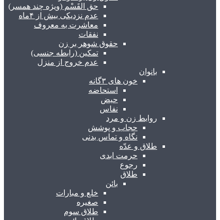
حق القَسْم (ویژه چند همسر)
عدم نزدیکی بیش از ۴ماه
معاشرت به معروف
نفقات
حقوق شوهر بر زن
تمکین (رابطه جنسی)
عدم خروج از منزل
بانوان
خون های ۳گانه
استحاضه
حیض
نفاس
روابط زن و مرد
حجاب و پوشش
نگاه و تماس بدنی
طلاق و عدّه
حرمت ابدی
رجوع
طلاق
بائن
خلع و مبارات
صغیره
طلاق سوم