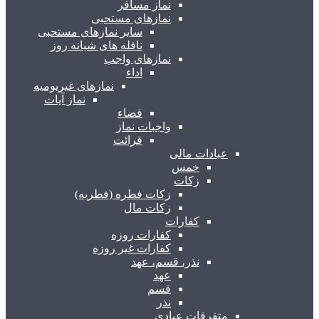
نماز مسافر
نمازهای مستحبی
سایر نمازهای مستحبی
نافله های شبانه روز
نمازهای واجب
اداء
نمازهای غیریومیه
نماز آیات
قضاء
واجبات نماز
قرائت
عبادات مالی
خمس
زکات
زکات فطره (فطریه)
زکات مال
کفارات
کفارات روزه
کفارات غیر روزه
نذر، قسم، عهد
عهد
قسم
نذر
متفرقات عبادی