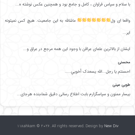
با سلام و سپاس فراوان ، کامل و جامع بود و همچنین عکس نوشته ه...
واقعا ای ول
ماشالله به این جامعیت. هیچ کس نمیتونه
ایر...
ایشان از بالاترین علمای عراقن با وجود این همه مرجع در عراق و...
محسنی
احسنتم یا رجل...الله یسعدک أخويي.....
طوبی عینی
بیسار ممنون و سپاسگزارم بابت اطلاع رسانی دقیق شما،بنده هرجای...
118ahkam © 2026. All rights reserved. Design by
New Div