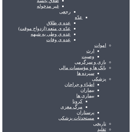
طلاق یائسه
غیر مدخوله
رجعی
عدّه
عده ی طلاق
عدّه ی متعه (ازدواج موقت)
عده ی وطی به شبهه
عده ی وفات
اموات
ارث
وصیت
بازی و سرگرمی
بانک ها و مؤسسات مالی
سپرده ها
پزشکی
اطباء و جراحان
بیماران
بیماری ها
کرونا
مرگ مغزی
پرستاران
مستحدثات پزشکی
تاریخی
تقلید