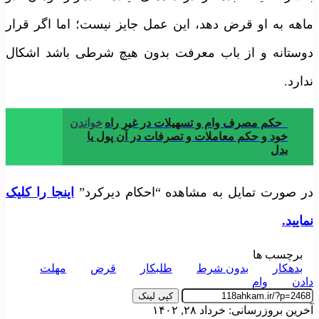
اهه به او قرض دهد، این عمل جایز نیست؛ اما اگر قرار
وستانه و از باب معرفت بدون هیچ شرطی باشد اشکال
دارد.
حکم مصرف وام و تسهیلات در غیر راه
خواندن
خود و حکم معاملات و تصرفات در آن پول یا
بدل
ر صورت تمایل به مشاهده “احکام دیرکرد”
اینجا را کلیک
مایید.
برچسب ها
بدهکار
بدون شرط
طلبکار
قرض
مهلت
ادن
وام
کپی لینک
خرین بروزرسانی: خرداد ۲۸, ۱۴۰۲