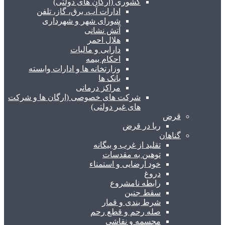
کشوری (ارگان های دولتی)
ادارات آب، برق، گاز، تلفن
شورای شهر و شهرداری
آتش نشانی
هلال احمر
دارایی و مالیات
احکام بیمه
وزارتخانه ها و ادارات وابسته
بانک ها
مراکز درمانی
شرکت های خصوصی (ارگان ها و شرکت
های غیر دولتی)
قرض
ربا در قرض
گناهان
تقلید از غرب و بیگانه
توهین به مقدسات
خود ارضایی و استمناء
دروغ
رابطه نامشروع
سقط جنین
شرط بندی و قمار
صله رحم و قطع رحم
مجسمه و نقاشی