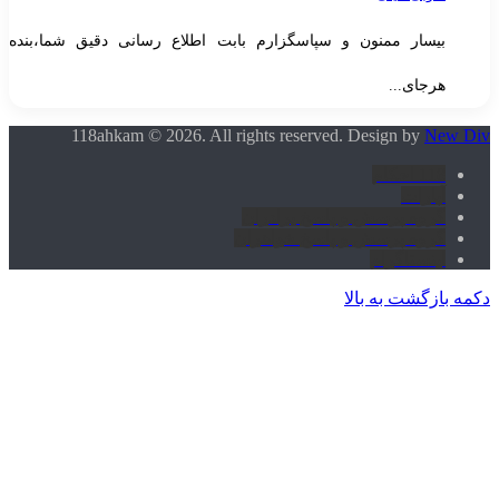
بیسار ممنون و سپاسگزارم بابت اطلاع رسانی دقیق شما،بنده
هرجای...
118ahkam © 2026. All rights reserved. Design by
New Di
118 احکام
آپارات
گروه پرسش و پاسخ برادران
گروه پرسش و پاسخ خواهران
اینستاگرام
کمه بازگشت به بالا