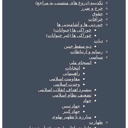
تکذیبیه (دروغ های منتسب به مراجع)
حرج و ضرر
حقوق
خرافات
خوردنی ها و آشامیدنی ها
خوراکی ها (حیوانات)
خوراکی ها (غیر حیوانات)
دیات
دیه سقط جنین
رسانه و ارتباطات
سیاسی
انسجام ملی
انتخابات
راهپیمایی
مقاومت اسلامی
وحدت اسلامی
پیشبرد اهداف انقلاب اسلامی
تضعیف نظام اسلامی
جهاد
جهاد تبیین
جهاد کبیر
مبارزه با تطهیر پهلوی
طهارت
طهارت باطنی (وضو، غسل، تیمم)