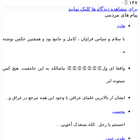
۰
۱۴
رای مشاهده دیدگاه ها کلیک نمایید
یام های مردمی
هادی
با سلام و سپاس فراوان ، کامل و جامع بود و همچنین عکس نوشته
ه...
واقعا ای ول👏👏👏👏👏👏👏 ماشالله به این جامعیت. هیچ کس
نمیتونه ایر...
ایشان از بالاترین علمای عراقن با وجود این همه مرجع در عراق و...
محسنی
احسنتم یا رجل...الله یسعدک أخويي.....
طوبی عینی