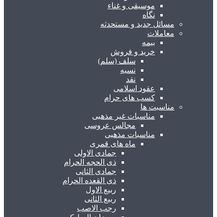
موسیقی و غناء
نگاه
مسائل جدید و مستحدثه
معاملات
بیمه
خرید و فروش
سلف (سلم)
نسیه
نقد
عقود اسلامی
کسب های حرام
مناسبت ها
مناسبات غیر مذهبی
مجالس عروسی
مناسبات مذهبی
ماه های قمری
جمادی الاولی
ذی الحجه الحرام
جمادی الثانی
ذی القعده الحرام
ربیع الاول
ربیع الثانی
رجب الاصب