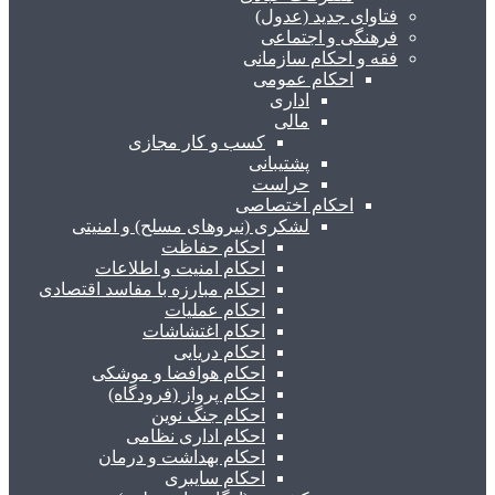
فتاوای جدید (عدول)
فرهنگی و اجتماعی
فقه و احکام سازمانی
احکام عمومی
اداری
مالی
کسب و کار مجازی
پشتیبانی
حراست
احکام اختصاصی
لشکری (نیروهای مسلح) و امنیتی
احکام حفاظت
احکام امنیت و اطلاعات
احکام مبارزه با مفاسد اقتصادی
احکام عملیات
احکام اغتشاشات
احکام دریایی
احکام هوافضا و موشکی
احکام پرواز (فرودگاه)
احکام جنگ نوین
احکام اداری نظامی
احکام بهداشت و درمان
احکام سایبری