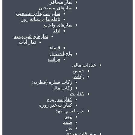
نماز مسافر
نمازهای مستحبی
سایر نمازهای مستحبی
نافله های شبانه روز
نمازهای واجب
اداء
نمازهای غیریومیه
نماز آیات
قضاء
واجبات نماز
قرائت
عبادات مالی
خمس
زکات
زکات فطره (فطریه)
زکات مال
کفارات
کفارات روزه
کفارات غیر روزه
نذر، قسم، عهد
عهد
قسم
نذر
متفرقات عبادی