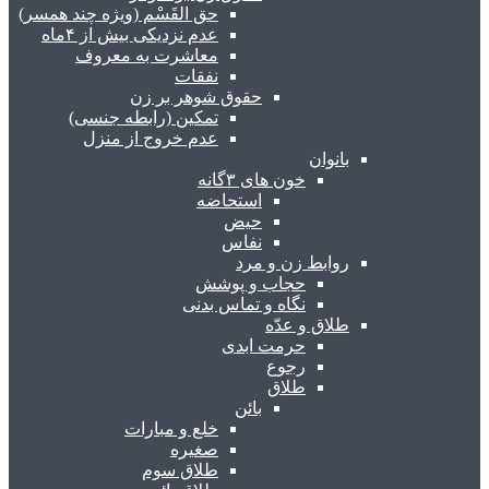
حق القَسْم (ویژه چند همسر)
عدم نزدیکی بیش از ۴ماه
معاشرت به معروف
نفقات
حقوق شوهر بر زن
تمکین (رابطه جنسی)
عدم خروج از منزل
بانوان
خون های ۳گانه
استحاضه
حیض
نفاس
روابط زن و مرد
حجاب و پوشش
نگاه و تماس بدنی
طلاق و عدّه
حرمت ابدی
رجوع
طلاق
بائن
خلع و مبارات
صغیره
طلاق سوم