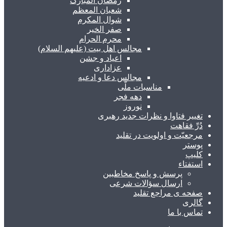
رمضان المبارک
شعبان المعظم
شوال المکرم
صفر الخیر
محرم الحرام
مجالس اهل بیت (علیهم السلام)
اعیاد و جشن
عزاداری
مجالس دعا و ادعیه
مناسبات ملّی
دهه فجر
نوروز
تغییر فتاوا و نظرات جدید رهبری
دُرِّ فقاهت
مرجعیّت و اولویت در تقلید
پوستر
کلیپ
استفتاء
پرسش و پاسخ مخاطبین
ارسال سؤالات شرعی
صفحه ی مراجع تقلید
گالری
تماس با ما