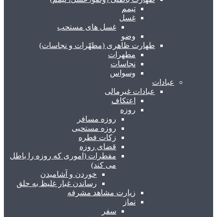
تیمم
غسل
غسل های مستحب
وضو
طهارت ظاهری (مطهّرات و نجاسات)
مطهرات
نجاسات
وسواس
عبادات
عبادات غیرمالی
اعتکاف
روزه
روزه مسافر
روزه مستحبی
زکات فطره
قضای روزه
مفطرات (اموری که روزه را باطل
می کند)
خوردن و آشامیدن
رساندن غبار غلیظ به حلق
زیارت مشاهد مشرفه
نماز
سفر