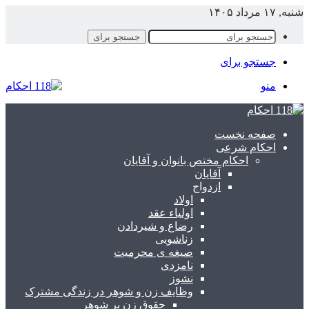
نبه, ۱۷ مرداد ۱۴۰۵
جستجو برای
جستجو برای
منو
صفحه نخست
احکام شرعی
احکام مختص بانوان و آقایان
آقایان
ازدواج
اولاد
اولیاء عقد
رضاع و شیردادن
زناشویی
صیغه ی محرمیت
نامزدی
نشوز
وظایف زن و شوهر در زندگی مشترک
حقوق زن بر شوهر