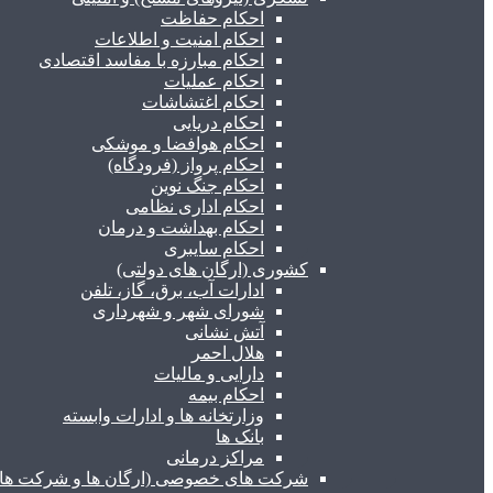
احکام حفاظت
احکام امنیت و اطلاعات
احکام مبارزه با مفاسد اقتصادی
احکام عملیات
احکام اغتشاشات
احکام دریایی
احکام هوافضا و موشکی
احکام پرواز (فرودگاه)
احکام جنگ نوین
احکام اداری نظامی
احکام بهداشت و درمان
احکام سایبری
کشوری (ارگان های دولتی)
ادارات آب، برق، گاز، تلفن
شورای شهر و شهرداری
آتش نشانی
هلال احمر
دارایی و مالیات
احکام بیمه
وزارتخانه ها و ادارات وابسته
بانک ها
مراکز درمانی
شرکت های خصوصی (ارگان ها و شرکت های 