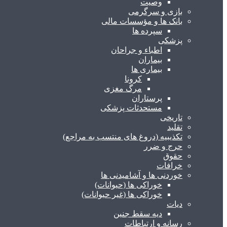
وصیت
بازی و سرگرمی
بانک ها و مؤسسات مالی
سپرده ها
پزشکی
اطباء و جراحان
بیماران
بیماری ها
کرونا
مرگ مغزی
پرستاران
مستحدثات پزشکی
تاریخی
تقلید
تکذیبیه (دروغ های منتسب به مراجع)
حرج و ضرر
حقوق
خرافات
خوردنی ها و آشامیدنی ها
خوراکی ها (حیوانات)
خوراکی ها (غیر حیوانات)
دیات
دیه سقط جنین
رسانه و ارتباطات