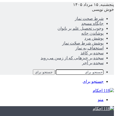
پنجشنبه, ۱۵ مرداد ۱۴۰۵
خوش نویسی
شرط صحت نماز
جایگاه مسجد
وجوب تحصیل علم بر بانوان
پوشاندن چانه
پوشش مرد
پوشش شرط صحّت نماز
استخفاف به نماز
سجده بر کاغذ
سجده بر چیزهایی که از زمین می‌روید
سجده بر آجر
جستجو برای
جستجو برای
منو