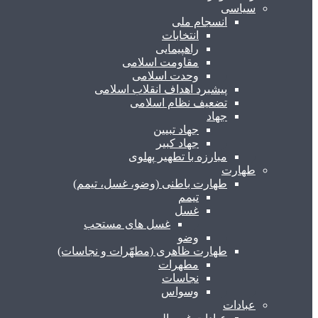
سیاسی
انسجام ملی
انتخابات
راهپیمایی
مقاومت اسلامی
وحدت اسلامی
پیشبرد اهداف انقلاب اسلامی
تضعیف نظام اسلامی
جهاد
جهاد تبیین
جهاد کبیر
مبارزه با تطهیر پهلوی
طهارت
طهارت باطنی (وضو، غسل، تیمم)
تیمم
غسل
غسل های مستحب
وضو
طهارت ظاهری (مطهّرات و نجاسات)
مطهرات
نجاسات
وسواس
عبادات