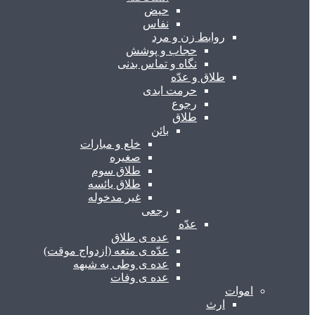
حیض
نفاس
روابط زن و مرد
حجاب و پوشش
نگاه و تماس بدنی
طلاق و عدّه
حرمت ابدی
رجوع
طلاق
بائن
خلع و مبارات
صغیره
طلاق سوم
طلاق یائسه
غیر مدخوله
رجعی
عدّه
عده ی طلاق
عدّه ی متعه (ازدواج موقت)
عده ی وطی به شبهه
عده ی وفات
اموات
ارث