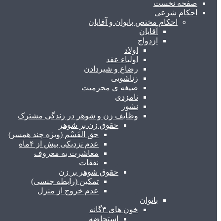
صفحه نخست
احکام شرعی
احکام مختص بانوان و آقایان
آقایان
ازدواج
اولاد
اولیاء عقد
رضاع و شیردادن
زناشویی
صیغه ی محرمیت
نامزدی
نشوز
وظایف زن و شوهر در زندگی مشترک
حقوق زن بر شوهر
حق القَسْم (ویژه چند همسر)
عدم نزدیکی بیش از ۴ماه
معاشرت به معروف
نفقات
حقوق شوهر بر زن
تمکین (رابطه جنسی)
عدم خروج از منزل
بانوان
خون های ۳گانه
استحاضه