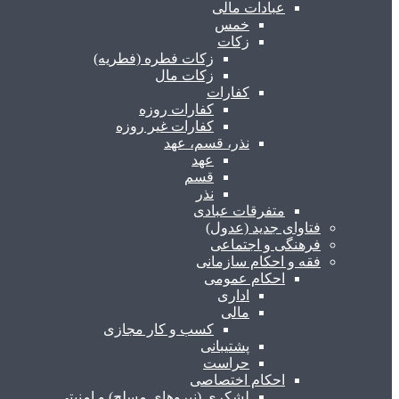
عبادات مالی
خمس
زکات
زکات فطره (فطریه)
زکات مال
کفارات
کفارات روزه
کفارات غیر روزه
نذر، قسم، عهد
عهد
قسم
نذر
متفرقات عبادی
فتاوای جدید (عدول)
فرهنگی و اجتماعی
فقه و احکام سازمانی
احکام عمومی
اداری
مالی
کسب و کار مجازی
پشتیبانی
حراست
احکام اختصاصی
لشکری (نیروهای مسلح) و امنیتی