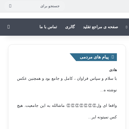
جستج
برای
جستج
صفحه ی مراجع تقلید
گالری
تماس با ما
پیام های مردمی
هادی
با سلام و سپاس فراوان ، کامل و جامع بود و همچنین عکس
نوشته ه...
واقعا ای ول👏👏👏👏👏👏👏 ماشالله به این جامعیت. هیچ
کس نمیتونه ایر...