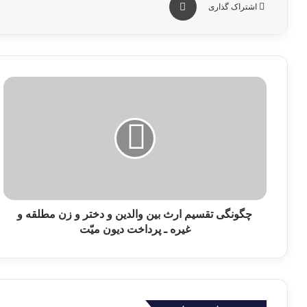
اشتراک گذاری
چ
گ
و
ن
گ
ی
ت
ق
س
ی
چگونگی تقسیم ارث بین والدین و دختر و زن مطلقه و
م
غیره ـ پرداخت دیون میّت
ا
ر
ث
ب
ی