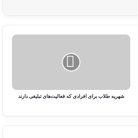
ش
ه
ر
ی
ه
ط
ل
ا
ب
ب
شهریه طلاب برای افرادی که فعالیت‌های تبلیغی دارند
ر
ا
ی
ا
ف
ر