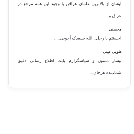
ایشان از بالاترین علمای عراقن با وجود این همه مرجع در
عراق و...
محسنی
احسنتم یا رجل...الله یسعدک أخويي.....
طوبی عینی
بیسار ممنون و سپاسگزارم بابت اطلاع رسانی دقیق
شما،بنده هرجای...