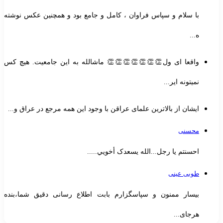
با سلام و سپاس فراوان ، کامل و جامع بود و همچنین عکس نوشته
ه...
واقعا ای ول👏👏👏👏👏👏👏 ماشالله به این جامعیت. هیچ کس
نمیتونه ایر...
ایشان از بالاترین علمای عراقن با وجود این همه مرجع در عراق و...
محسنی
احسنتم یا رجل...الله یسعدک أخويي.....
طوبی عینی
بیسار ممنون و سپاسگزارم بابت اطلاع رسانی دقیق شما،بنده
هرجای...