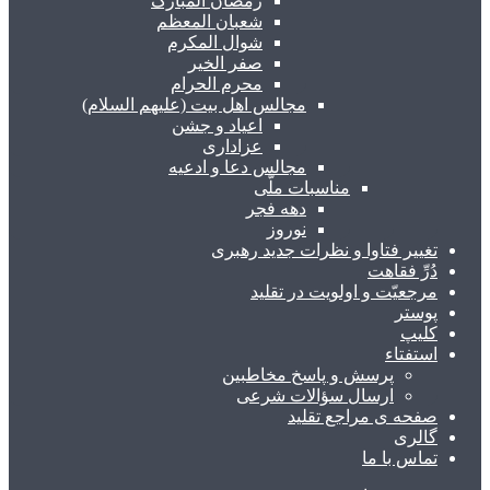
رمضان المبارک
شعبان المعظم
شوال المکرم
صفر الخیر
محرم الحرام
مجالس اهل بیت (علیهم السلام)
اعیاد و جشن
عزاداری
مجالس دعا و ادعیه
مناسبات ملّی
دهه فجر
نوروز
تغییر فتاوا و نظرات جدید رهبری
دُرِّ فقاهت
مرجعیّت و اولویت در تقلید
پوستر
کلیپ
استفتاء
پرسش و پاسخ مخاطبین
ارسال سؤالات شرعی
صفحه ی مراجع تقلید
گالری
تماس با ما