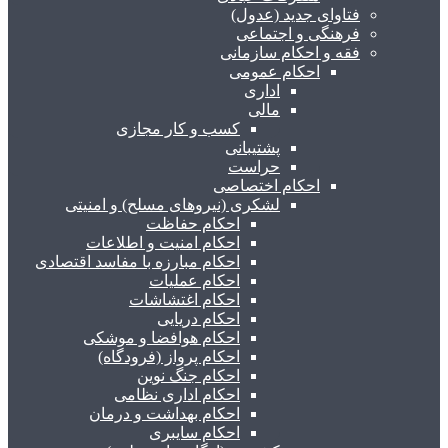
فتاوای جدید (عدول)
فرهنگی و اجتماعی
فقه و احکام سازمانی
احکام عمومی
اداری
مالی
کسب و کار مجازی
پشتیبانی
حراست
احکام اختصاصی
لشکری (نیروهای مسلح) و امنیتی
احکام حفاظت
احکام امنیت و اطلاعات
احکام مبارزه با مفاسد اقتصادی
احکام عملیات
احکام اغتشاشات
احکام دریایی
احکام هوافضا و موشکی
احکام پرواز (فرودگاه)
احکام جنگ نوین
احکام اداری نظامی
احکام بهداشت و درمان
احکام سایبری