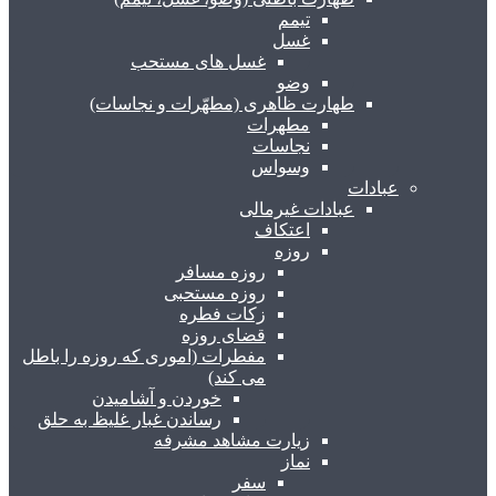
تیمم
غسل
غسل های مستحب
وضو
طهارت ظاهری (مطهّرات و نجاسات)
مطهرات
نجاسات
وسواس
عبادات
عبادات غیرمالی
اعتکاف
روزه
روزه مسافر
روزه مستحبی
زکات فطره
قضای روزه
مفطرات (اموری که روزه را باطل
می کند)
خوردن و آشامیدن
رساندن غبار غلیظ به حلق
زیارت مشاهد مشرفه
نماز
سفر