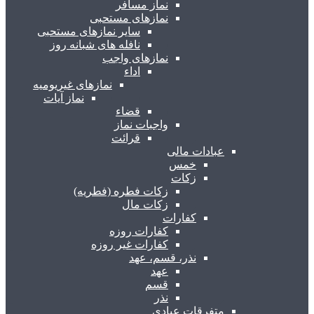
نماز مسافر
نمازهای مستحبی
سایر نمازهای مستحبی
نافله های شبانه روز
نمازهای واجب
اداء
نمازهای غیریومیه
نماز آیات
قضاء
واجبات نماز
قرائت
عبادات مالی
خمس
زکات
زکات فطره (فطریه)
زکات مال
کفارات
کفارات روزه
کفارات غیر روزه
نذر، قسم، عهد
عهد
قسم
نذر
متفرقات عبادی