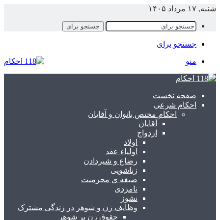
شنبه, ۱۷ مرداد ۱۴۰۵
جستجو برای
جستجو برای
منو
صفحه نخست
احکام شرعی
احکام مختص بانوان و آقایان
آقایان
ازدواج
اولاد
اولیاء عقد
رضاع و شیردادن
زناشویی
صیغه ی محرمیت
نامزدی
نشوز
وظایف زن و شوهر در زندگی مشترک
حقوق زن بر شوهر