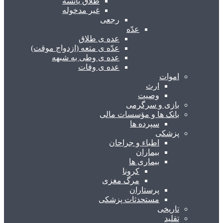
طلاق یائسه
غیر مدخوله
رجعی
عدّه
عده ی طلاق
عدّه ی متعه (ازدواج موقت)
عده ی وطی به شبهه
عده ی وفات
اموات
ارث
وصیت
بازی و سرگرمی
بانک ها و مؤسسات مالی
سپرده ها
پزشکی
اطباء و جراحان
بیماران
بیماری ها
کرونا
مرگ مغزی
پرستاران
مستحدثات پزشکی
تاریخی
تقلید