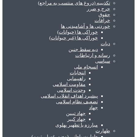
تکذیبیه (دروغ های منتسب به مراجع)
حرج و ضرر
حقوق
خرافات
خوردنی ها و آشامیدنی ها
خوراکی ها (حیوانات)
خوراکی ها (غیر حیوانات)
دیات
دیه سقط جنین
رسانه و ارتباطات
سیاسی
انسجام ملی
انتخابات
راهپیمایی
مقاومت اسلامی
وحدت اسلامی
پیشبرد اهداف انقلاب اسلامی
تضعیف نظام اسلامی
جهاد
جهاد تبیین
جهاد کبیر
مبارزه با تطهیر پهلوی
طهارت
طهارت باطنی (وضو، غسل، تیمم)