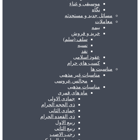
موسیقی و غناء
نگاه
مسائل جدید و مستحدثه
معاملات
بیمه
خرید و فروش
سلف (سلم)
نسیه
نقد
عقود اسلامی
کسب های حرام
مناسبت ها
مناسبات غیر مذهبی
مجالس عروسی
مناسبات مذهبی
ماه های قمری
جمادی الاولی
ذی الحجه الحرام
جمادی الثانی
ذی القعده الحرام
ربیع الاول
ربیع الثانی
رجب الاصب