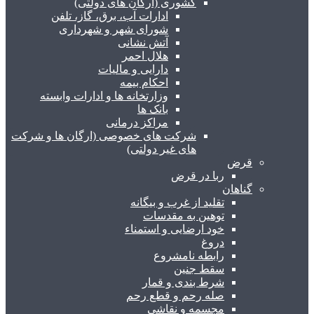
کشوری (ارگان های دولتی)
ادارات آب، برق، گاز، تلفن
شورای شهر و شهرداری
آتش نشانی
هلال احمر
دارایی و مالیات
احکام بیمه
وزارتخانه ها و ادارات وابسته
بانک ها
مراکز درمانی
شرکت های خصوصی (ارگان ها و شرکت
های غیر دولتی)
قرض
ربا در قرض
گناهان
تقلید از غرب و بیگانه
توهین به مقدسات
خود ارضایی و استمناء
دروغ
رابطه نامشروع
سقط جنین
شرط بندی و قمار
صله رحم و قطع رحم
مجسمه و نقاشی