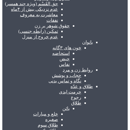
حق القَسْم (ویژه چند همسر)
عدم نزدیکی بیش از ۴ماه
معاشرت به معروف
نفقات
حقوق شوهر بر زن
تمکین (رابطه جنسی)
عدم خروج از منزل
بانوان
خون های ۳گانه
استحاضه
حیض
نفاس
روابط زن و مرد
حجاب و پوشش
نگاه و تماس بدنی
طلاق و عدّه
حرمت ابدی
رجوع
طلاق
بائن
خلع و مبارات
صغیره
طلاق سوم