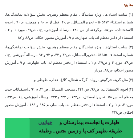
منابع:
(۱) سایت استان‌ها، ویژه نمایندگان مقام معظم رهبری، بخش سؤالات نمایندگی‌ها،
شماره استفتاء ۵۰۵۳۱۲ – تحریرالمسائل، ص۴۰، قبل از م ۹۰ و همچنین م ۹۰ ـ اجوبه
الاستفتائات، ص۵۷، برگرفته از س ۲۸۰ ـ رساله آموزشی، ج۱، ص۳۷، مورد ۱ و ۲ ـ
استفتاء از دفتر معظم له، باب طهارت، م ۹ ـ آموزش مصور احکام، ص۸۶ و ۸۷
(۲) سایت استان‌ها، ویژه نمایندگان مقام معظم رهبری، بخش سؤالات نمایندگی‌ها،
شماره استفتاء: ۵۳۶۸۵۰ ـ تحریرالمسائل، ص۴۲ و ۴۳، م ۹۳ و ۹۴ ـ رساله آموزشی، ج۱،
ص۳۸، مورد ۴ و ص۳۹، م ۱ ـ استفتاء از دفتر معظم له، باب طهارت، م ۹ ـ آموزش
مصور احکام، ص۸۸، مردار
(۳) مثل گربه، خرگوش، روباه، گرگ، شغال، کلاغ، عقاب، طوطی و…
(۴) اجوبه الاستفتائات، ص۹۶، س ۴۴۱ ـ منتخب المسائل، ص۲۱، م ۹۱ ـ استفتائات جدید
معظم له، س ۵۸ ـ تحریرالمسائل، ص۱۳۲، م ۴۲۲ و ۴۲۳ ـ رساله آموزشی، ج۱، ص۱۲۳،
مورد ۴، م ۱ و ۲ ـ استفتاء از دفتر معظم له، باب نماز، م ۱۸۵ و ۱۸۶ ـ آموزش مصور
احکام، ص۲۲۸
طهارت یا نجاست بیمارستان و
خواندن
طریقه تطهیر کف پا و زمین نجس ـ وظیفه