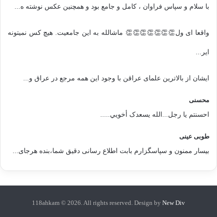
با سلام و سپاس فراوان ، کامل و جامع بود و همچنین عکس نوشته ه...
واقعا ای ول👏👏👏👏👏👏👏 ماشالله به این جامعیت. هیچ کس نمیتونه
ایر...
ایشان از بالاترین علمای عراقن با وجود این همه مرجع در عراق و...
محسنی
احسنتم یا رجل...الله یسعدک أخويي.....
طوبی عینی
بیسار ممنون و سپاسگزارم بابت اطلاع رسانی دقیق شما،بنده هرجای...
118ahkam © 2026. All rights reserved. Design by
New Div