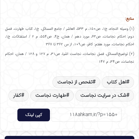
منابع:
(۱) وسیله النجاه، ج۱، ص۱۵۰، م ۵۳۳، العاشر / جامع المسائل، ج۱، کتاب طهارت، فصل
دوم: احکام نجاسات، ص۶۳، مورد دهم / همان، ج۴، ص۵۵۴، م ۲ / استفتائات، ج۱،
احکام نجاسات، مورد هفتم: کافر، ص۱۰۹، از س ۳۶۲ تا ۳۶۷
(۲) توضیح‌المسائل، فصل نجاسات، نجاست اشیا، ص۳۱، م ۱۲۷ و ۱۲۸ / همان، احکام
نجاسات، ص۳۴، م ۱۴۷
اهل کتاب
تفحص از نجاست
شک در سرایت نجاست
طهارت نجاست
کفار
کپی لینک