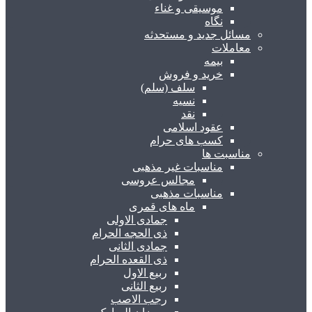
موسیقی و غناء
نگاه
مسائل جدید و مستحدثه
معاملات
بیمه
خرید و فروش
سلف (سلم)
نسیه
نقد
عقود اسلامی
کسب های حرام
مناسبت ها
مناسبات غیر مذهبی
مجالس عروسی
مناسبات مذهبی
ماه های قمری
جمادی الاولی
ذی الحجه الحرام
جمادی الثانی
ذی القعده الحرام
ربیع الاول
ربیع الثانی
رجب الاصب