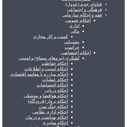
فتاوای جدید (عدول)
فرهنگی و اجتماعی
فقه و احکام سازمانی
احکام عمومی
اداری
مالی
کسب و کار مجازی
پشتیبانی
حراست
احکام اختصاصی
لشکری (نیروهای مسلح) و امنیتی
احکام حفاظت
احکام امنیت و اطلاعات
احکام مبارزه با مفاسد اقتصادی
احکام عملیات
احکام اغتشاشات
احکام دریایی
احکام هوافضا و موشکی
احکام پرواز (فرودگاه)
احکام جنگ نوین
احکام اداری نظامی
احکام بهداشت و درمان
احکام سایبری