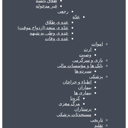
طلاق یائسه
غیر مدخوله
رجعی
عدّه
عده ی طلاق
عدّه ی متعه (ازدواج موقت)
عده ی وطی به شبهه
عده ی وفات
اموات
ارث
وصیت
بازی و سرگرمی
بانک ها و مؤسسات مالی
سپرده ها
پزشکی
اطباء و جراحان
بیماران
بیماری ها
کرونا
مرگ مغزی
پرستاران
مستحدثات پزشکی
تاریخی
تقلید