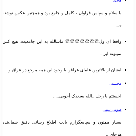
هادی
با سلام و سپاس فراوان ، کامل و جامع بود و همچنین عکس نوشته
ه...
واقعا ای ول👏👏👏👏👏👏👏 ماشالله به این جامعیت. هیچ کس
نمیتونه ایر...
ایشان از بالاترین علمای عراقن با وجود این همه مرجع در عراق و...
محسنی
احسنتم یا رجل...الله یسعدک أخويي.....
طوبی عینی
بیسار ممنون و سپاسگزارم بابت اطلاع رسانی دقیق شما،بنده
هرجای...