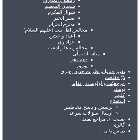
رمضان المبارک
شعبان المعظم
شوال المکرم
صفر الخیر
محرم الحرام
مجالس اهل بیت (علیهم السلام)
اعیاد و جشن
عزاداری
مجالس دعا و ادعیه
مناسبات ملّی
دهه فجر
نوروز
تغییر فتاوا و نظرات جدید رهبری
دُرِّ فقاهت
مرجعیّت و اولویت در تقلید
پوستر
کلیپ
استفتاء
پرسش و پاسخ مخاطبین
ارسال سؤالات شرعی
صفحه ی مراجع تقلید
گالری
تماس با ما