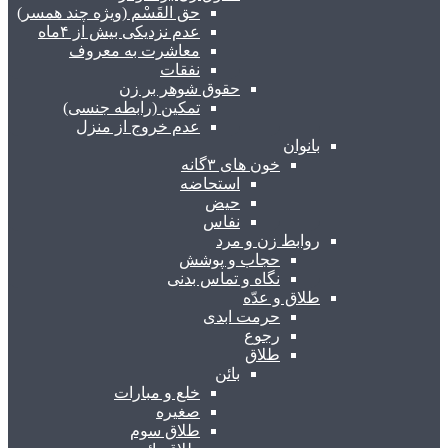
حق القَسْم (ویژه چند همسر)
عدم نزدیکی بیش از ۴ماه
معاشرت به معروف
نفقات
حقوق شوهر بر زن
تمکین (رابطه جنسی)
عدم خروج از منزل
بانوان
خون های ۳گانه
استحاضه
حیض
نفاس
روابط زن و مرد
حجاب و پوشش
نگاه و تماس بدنی
طلاق و عدّه
حرمت ابدی
رجوع
طلاق
بائن
خلع و مبارات
صغیره
طلاق سوم