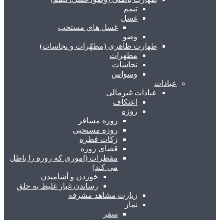
تیمم
غسل
غسل های مستحب
وضو
طهارت ظاهری (مطهّرات و نجاسات)
مطهرات
نجاسات
وسواس
عبادات
عبادات غیرمالی
اعتکاف
روزه
روزه مسافر
روزه مستحبی
زکات فطره
قضای روزه
مفطرات (اموری که روزه را باطل
می کند)
خوردن و آشامیدن
رساندن غبار غلیظ به حلق
زیارت مشاهد مشرفه
نماز
سفر