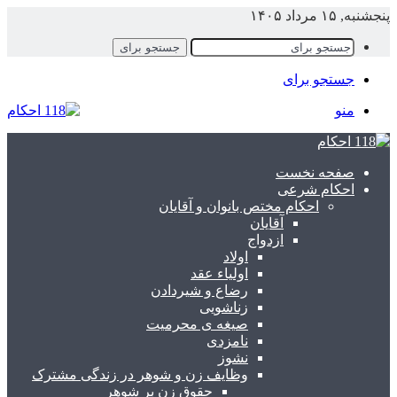
پنجشنبه, ۱۵ مرداد ۱۴۰۵
جستجو برای
جستجو برای
منو
صفحه نخست
احکام شرعی
احکام مختص بانوان و آقایان
آقایان
ازدواج
اولاد
اولیاء عقد
رضاع و شیردادن
زناشویی
صیغه ی محرمیت
نامزدی
نشوز
وظایف زن و شوهر در زندگی مشترک
حقوق زن بر شوهر