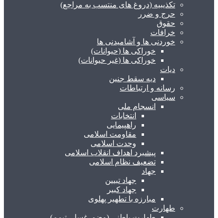
تکذیبیه (دروغ های منتسب به مراجع)
حرج و ضرر
حقوق
خرافات
خوردنی ها و آشامیدنی ها
خوراکی ها (حیوانات)
خوراکی ها (غیر حیوانات)
دیات
دیه سقط جنین
رسانه و ارتباطات
سیاسی
انسجام ملی
انتخابات
راهپیمایی
مقاومت اسلامی
وحدت اسلامی
پیشبرد اهداف انقلاب اسلامی
تضعیف نظام اسلامی
جهاد
جهاد تبیین
جهاد کبیر
مبارزه با تطهیر پهلوی
طهارت
طهارت باطنی (وضو، غسل، تیمم)