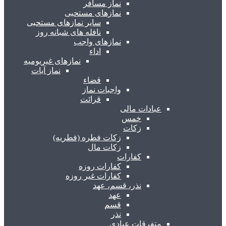
نماز مسافر
نمازهای مستحبی
سایر نمازهای مستحبی
نافله های شبانه روز
نمازهای واجب
اداء
نمازهای غیریومیه
نماز آیات
قضاء
واجبات نماز
قرائت
عبادات مالی
خمس
زکات
زکات فطره (فطریه)
زکات مال
کفارات
کفارات روزه
کفارات غیر روزه
نذر، قسم، عهد
عهد
قسم
نذر
متفرقات عبادی