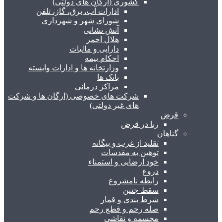
کشوری (ارگان های دولتی)
ادارات آب، برق، گاز، تلفن
شورای شهر و شهرداری
آتش نشانی
هلال احمر
دارایی و مالیات
احکام بیمه
وزارتخانه ها و ادارات وابسته
بانک ها
مراکز درمانی
شرکت های خصوصی (ارگان ها و شرکت
های غیر دولتی)
قرض
ربا در قرض
گناهان
تقلید از غرب و بیگانه
توهین به مقدسات
خود ارضایی و استمناء
دروغ
رابطه نامشروع
سقط جنین
شرط بندی و قمار
صله رحم و قطع رحم
مجسمه و نقاشی