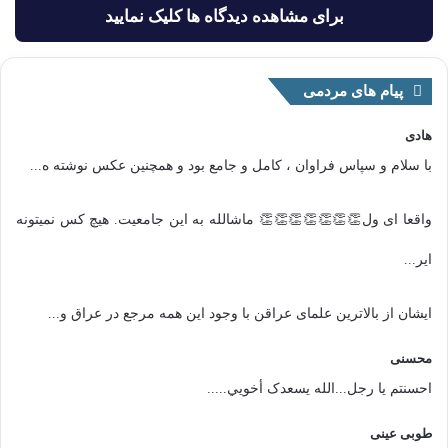
برای مشاهده دیدگاه ها کلیک نمایید
پیام های مردمی
هادی
با سلام و سپاس فراوان ، کامل و جامع بود و همچنین عکس نوشته ه...
واقعا ای ول👏👏👏👏👏👏👏 ماشالله به این جامعیت. هیچ کس نمیتونه
ایر...
ایشان از بالاترین علمای عراقن با وجود این همه مرجع در عراق و...
محسنی
احسنتم یا رجل...الله یسعدک أخويي.....
طوبی عینی