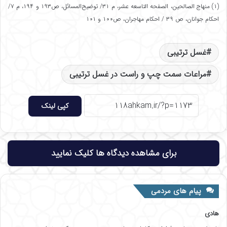
(۱) منهاج الصالحین، الصفحه التاسعه عشر، م ۳۱/ توضیح‌المسائل، ص۱۹۳ و ۱۹۴، م ۷/
احکام جوانان، ص ۳۹ / احکام مهاجران، ص۱۰۰ و ۱۰۱
غسل ترتیبی
مراعات سمت چپ و راست در غسل ترتیبی
کپی لینک
برای مشاهده دیدگاه ها کلیک نمایید
پیام های مردمی
هادی