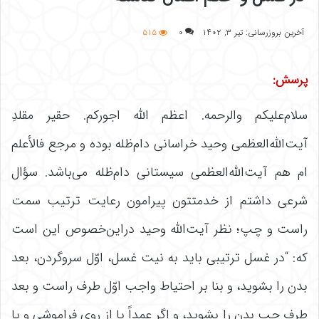
آخرین بروزرسانی: تیر ۳, ۱۴۰۲
۰
۵۱۵
پرسش:
سلام‌علیکم والرحمه. اعظم الله اجورکم. حقیر مقلدِ
آیت‌الله‌العظمی وحید خراسانی دام‌ظله بوده و مرجع فالأعلم
ام هم آیت‌الله‌العظمی سیستانی دام‌ظله می‌باشد. سؤال
شرعی داشتم از خدمتتون پیرامون رعایت ترتیب سمت
راست و چپ؛ نظر آیت‌الله وحید دراین‌خصوص این است
که: “در غسل ترتیبی باید به نیت غسل، اوّل سروگردن، بعد
بدن را بشوید، و بنا بر احتیاط واجب اوّل طرف راست و بعد
طرف چپ بدن را بشوید، و اگر عمداً یا از روی فراموشی و یا