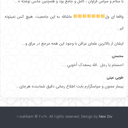
با سلام و سپاس فراوان ، کامل و جامع بود و همچنین عکس نوشته ه...
واقعا ای ول
ماشالله به این جامعیت. هیچ کس نمیتونه
ایر...
ایشان از بالاترین علمای عراقن با وجود این همه مرجع در عراق و...
محسنی
احسنتم یا رجل...الله یسعدک أخويي.....
طوبی عینی
بیسار ممنون و سپاسگزارم بابت اطلاع رسانی دقیق شما،بنده هرجای...
118ahkam © 2026. All rights reserved. Design by
New Div