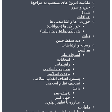
تکذیبیه (دروغ های منتسب به مراجع)
حرج و ضرر
حقوق
خرافات
خوردنی ها و آشامیدنی ها
خوراکی ها (حیوانات)
خوراکی ها (غیر حیوانات)
دیات
دیه سقط جنین
رسانه و ارتباطات
سیاسی
انسجام ملی
انتخابات
راهپیمایی
مقاومت اسلامی
وحدت اسلامی
پیشبرد اهداف انقلاب اسلامی
تضعیف نظام اسلامی
جهاد
جهاد تبیین
جهاد کبیر
مبارزه با تطهیر پهلوی
طهارت
طهارت باطنی (وضو، غسل، تیمم)