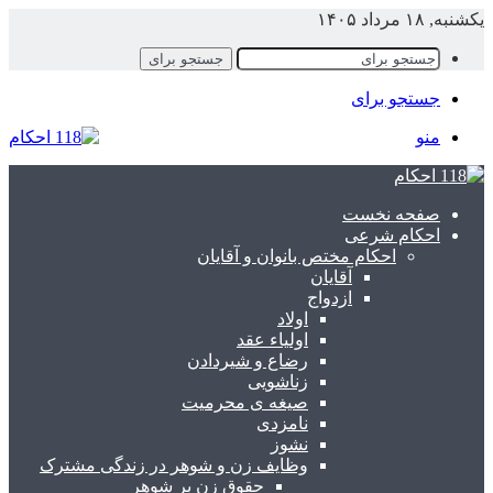
کشنبه, ۱۸ مرداد ۱۴۰۵
جستجو برای
جستجو برای
منو
صفحه نخست
احکام شرعی
احکام مختص بانوان و آقایان
آقایان
ازدواج
اولاد
اولیاء عقد
رضاع و شیردادن
زناشویی
صیغه ی محرمیت
نامزدی
نشوز
وظایف زن و شوهر در زندگی مشترک
حقوق زن بر شوهر