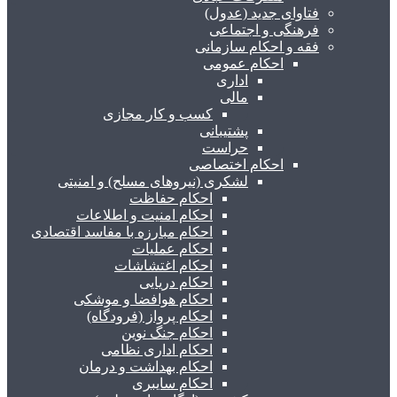
فتاوای جدید (عدول)
فرهنگی و اجتماعی
فقه و احکام سازمانی
احکام عمومی
اداری
مالی
کسب و کار مجازی
پشتیبانی
حراست
احکام اختصاصی
لشکری (نیروهای مسلح) و امنیتی
احکام حفاظت
احکام امنیت و اطلاعات
احکام مبارزه با مفاسد اقتصادی
احکام عملیات
احکام اغتشاشات
احکام دریایی
احکام هوافضا و موشکی
احکام پرواز (فرودگاه)
احکام جنگ نوین
احکام اداری نظامی
احکام بهداشت و درمان
احکام سایبری