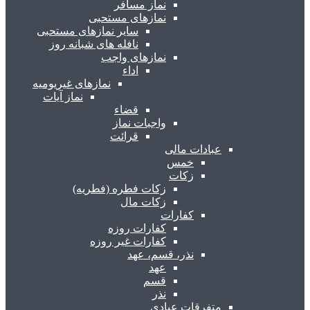
نماز مسافر
نمازهای مستحبی
سایر نمازهای مستحبی
نافله های شبانه روز
نمازهای واجب
اداء
نمازهای غیریومیه
نماز آیات
قضاء
واجبات نماز
قرائت
عبادات مالی
خمس
زکات
زکات فطره (فطریه)
زکات مال
کفارات
کفارات روزه
کفارات غیر روزه
نذر، قسم، عهد
عهد
قسم
نذر
متفرقات عبادی