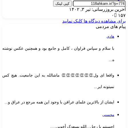
کپی لینک
خرین بروزرسانی: تیر ۳, ۱۴۰۲
۰
۱۵
رای مشاهده دیدگاه ها کلیک نمایید
یام های مردمی
هادی
با سلام و سپاس فراوان ، کامل و جامع بود و همچنین عکس نوشته
ه...
واقعا ای ول👏👏👏👏👏👏👏 ماشالله به این جامعیت. هیچ کس
نمیتونه ایر...
ایشان از بالاترین علمای عراقن با وجود این همه مرجع در عراق و...
محسنی
احسنتم یا رجل...الله یسعدک أخويي.....