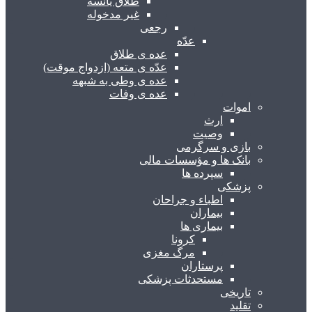
طلاق یائسه
غیر مدخوله
رجعی
عدّه
عده ی طلاق
عدّه ی متعه (ازدواج موقت)
عده ی وطی به شبهه
عده ی وفات
اموات
ارث
وصیت
بازی و سرگرمی
بانک ها و مؤسسات مالی
سپرده ها
پزشکی
اطباء و جراحان
بیماران
بیماری ها
کرونا
مرگ مغزی
پرستاران
مستحدثات پزشکی
تاریخی
تقلید