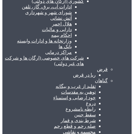
کشوری (ارگان های دولتی)
ادارات آب، برق، گاز، تلفن
شورای شهر و شهرداری
آتش نشانی
هلال احمر
دارایی و مالیات
احکام بیمه
وزارتخانه ها و ادارات وابسته
بانک ها
مراکز درمانی
شرکت های خصوصی (ارگان ها و شرکت
های غیر دولتی)
قرض
ربا در قرض
گناهان
تقلید از غرب و بیگانه
توهین به مقدسات
خود ارضایی و استمناء
دروغ
رابطه نامشروع
سقط جنین
شرط بندی و قمار
صله رحم و قطع رحم
مجسمه و نقاشی