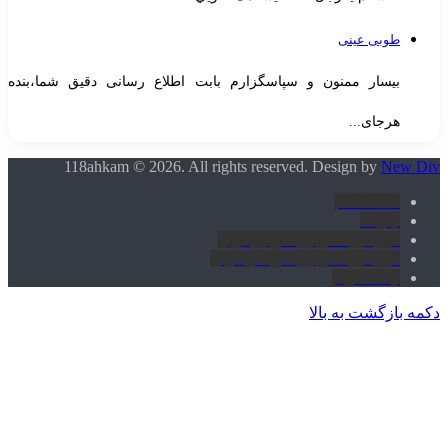
طوبی عینی
بیسار ممنون و سپاسگزارم بابت اطلاع رسانی دقیق شما،بنده
هرجای...
118ahkam © 2026. All rights reserved. Design by
New Di
118 احکام
آپارات
گروه پرسش و پاسخ برادران
گروه پرسش و پاسخ خواهران
اینستاگرام
کمه بازگشت به بالا