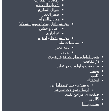
رمضان المبارک
شعبان المعظم
شوال المکرم
صفر الخیر
محرم الحرام
مجالس اهل بیت (علیهم السلام)
اعیاد و جشن
عزاداری
مجالس دعا و ادعیه
مناسبات ملّی
دهه فجر
نوروز
تغییر فتاوا و نظرات جدید رهبری
دُرِّ فقاهت
مرجعیّت و اولویت در تقلید
پوستر
کلیپ
استفتاء
پرسش و پاسخ مخاطبین
ارسال سؤالات شرعی
صفحه ی مراجع تقلید
گالری
تماس با ما