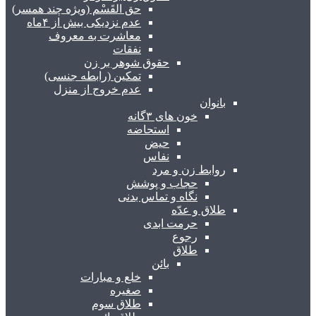
حق القَسْم (ویژه چند همسر)
عدم نزدیکی بیش از ۴ماه
معاشرت به معروف
نفقات
حقوق شوهر بر زن
تمکین (رابطه جنسی)
عدم خروج از منزل
بانوان
خون های ۳گانه
استحاضه
حیض
نفاس
روابط زن و مرد
حجاب و پوشش
نگاه و تماس بدنی
طلاق و عدّه
حرمت ابدی
رجوع
طلاق
بائن
خلع و مبارات
صغیره
طلاق سوم