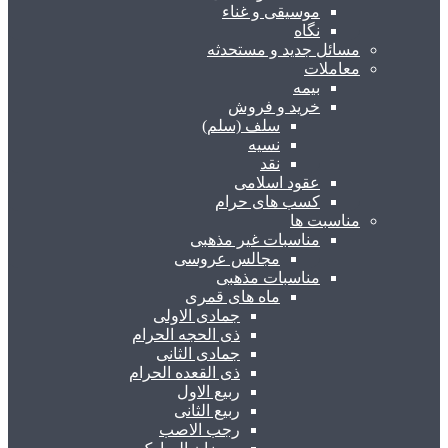
موسیقی و غناء
نگاه
مسائل جدید و مستحدثه
معاملات
بیمه
خرید و فروش
سلف (سلم)
نسیه
نقد
عقود اسلامی
کسب های حرام
مناسبت ها
مناسبات غیر مذهبی
مجالس عروسی
مناسبات مذهبی
ماه های قمری
جمادی الاولی
ذی الحجه الحرام
جمادی الثانی
ذی القعده الحرام
ربیع الاول
ربیع الثانی
رجب الاصب