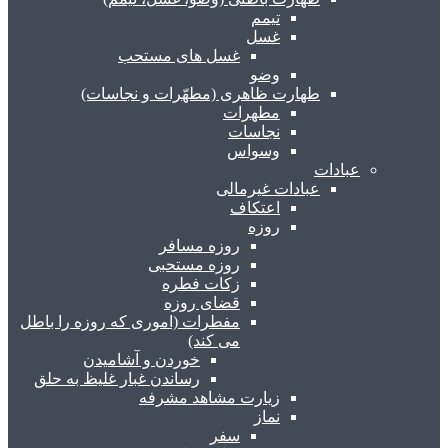
تیمم
غسل
غسل های مستحب
وضو
طهارت ظاهری (مطهّرات و نجاسات)
مطهرات
نجاسات
وسواس
عبادات
عبادات غیرمالی
اعتکاف
روزه
روزه مسافر
روزه مستحبی
زکات فطره
قضای روزه
مفطرات (اموری که روزه را باطل
می کند)
خوردن و آشامیدن
رساندن غبار غلیظ به حلق
زیارت مشاهد مشرفه
نماز
سفر