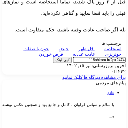
قبل از ۳ روز پاک شدید، تماماً استحاضه است و نمازهای
بلی را باید قضا نمایید و گناهی نکرده‌اید.
له اگر صاحب عادت وقتیه باشید، حکم متفاوت است.
برچسب ها
استحاضه
اقل طهر
حیض
خون با صفات
خونریزی
عادت عددیه
قرص خوردن
کپی لینک
خرین بروزرسانی: تیر ۱۵, ۱۴۰۲
۰
۲۴
رای مشاهده دیدگاه ها کلیک نمایید
یام های مردمی
هادی
با سلام و سپاس فراوان ، کامل و جامع بود و همچنین عکس نوشته
ه...