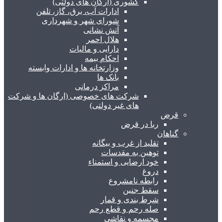
کشوری (ارگان های دولتی)
ادارات آب، برق، گاز، تلفن
شورای شهر و شهرداری
آتش نشانی
هلال احمر
دارایی و مالیات
احکام بیمه
وزارتخانه ها و ادارات وابسته
بانک ها
مراکز درمانی
شرکت های خصوصی (ارگان ها و شرکت
های غیر دولتی)
قرض
ربا در قرض
گناهان
تقلید از غرب و بیگانه
توهین به مقدسات
خود ارضایی و استمناء
دروغ
رابطه نامشروع
سقط جنین
شرط بندی و قمار
صله رحم و قطع رحم
مجسمه و نقاشی