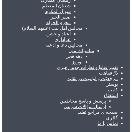
رمضان المبارک
شعبان المعظم
شوال المکرم
صفر الخیر
محرم الحرام
مجالس اهل بیت (علیهم السلام)
اعیاد و جشن
عزاداری
مجالس دعا و ادعیه
مناسبات ملّی
دهه فجر
نوروز
تغییر فتاوا و نظرات جدید رهبری
دُرِّ فقاهت
مرجعیّت و اولویت در تقلید
پوستر
کلیپ
استفتاء
پرسش و پاسخ مخاطبین
ارسال سؤالات شرعی
صفحه ی مراجع تقلید
گالری
تماس با ما