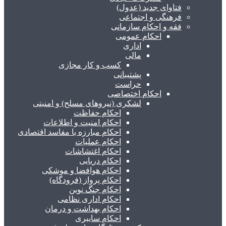
فتاوای جدید (عدول)
فرهنگی و اجتماعی
فقه و احکام سازمانی
احکام عمومی
اداری
مالی
کسب و کار مجازی
پشتیبانی
حراست
احکام اختصاصی
لشکری (نیروهای مسلح) و امنیتی
احکام حفاظت
احکام امنیت و اطلاعات
احکام مبارزه با مفاسد اقتصادی
احکام عملیات
احکام اغتشاشات
احکام دریایی
احکام هوافضا و موشکی
احکام پرواز (فرودگاه)
احکام جنگ نوین
احکام اداری نظامی
احکام بهداشت و درمان
احکام سایبری