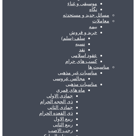
موسیقی و غناء
نگاه
مسائل جدید و مستحدثه
معاملات
بیمه
خرید و فروش
سلف (سلم)
نسیه
نقد
عقود اسلامی
کسب های حرام
مناسبت ها
مناسبات غیر مذهبی
مجالس عروسی
مناسبات مذهبی
ماه های قمری
جمادی الاولی
ذی الحجه الحرام
جمادی الثانی
ذی القعده الحرام
ربیع الاول
ربیع الثانی
رجب الاصب