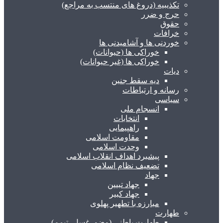
تکذیبیه (دروغ های منتسب به مراجع)
حرج و ضرر
حقوق
خرافات
خوردنی ها و آشامیدنی ها
خوراکی ها (حیوانات)
خوراکی ها (غیر حیوانات)
دیات
دیه سقط جنین
رسانه و ارتباطات
سیاسی
انسجام ملی
انتخابات
راهپیمایی
مقاومت اسلامی
وحدت اسلامی
پیشبرد اهداف انقلاب اسلامی
تضعیف نظام اسلامی
جهاد
جهاد تبیین
جهاد کبیر
مبارزه با تطهیر پهلوی
طهارت
طهارت باطنی (وضو، غسل، تیمم)