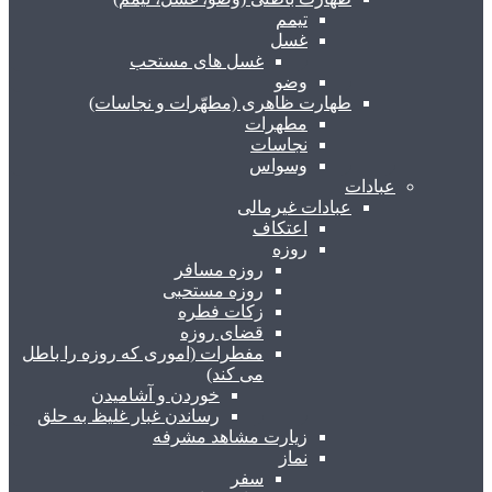
تیمم
غسل
غسل های مستحب
وضو
طهارت ظاهری (مطهّرات و نجاسات)
مطهرات
نجاسات
وسواس
عبادات
عبادات غیرمالی
اعتکاف
روزه
روزه مسافر
روزه مستحبی
زکات فطره
قضای روزه
مفطرات (اموری که روزه را باطل
می کند)
خوردن و آشامیدن
رساندن غبار غلیظ به حلق
زیارت مشاهد مشرفه
نماز
سفر