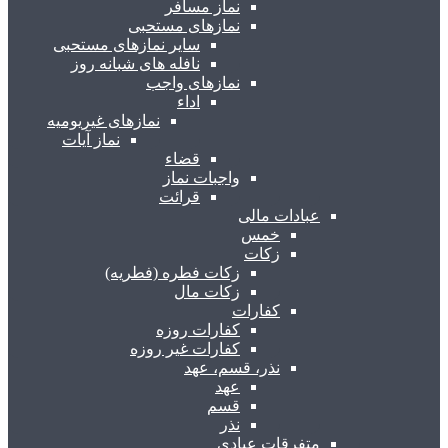
نماز مسافر
نمازهای مستحبی
سایر نمازهای مستحبی
نافله های شبانه روز
نمازهای واجب
اداء
نمازهای غیریومیه
نماز آیات
قضاء
واجبات نماز
قرائت
عبادات مالی
خمس
زکات
زکات فطره (فطریه)
زکات مال
کفارات
کفارات روزه
کفارات غیر روزه
نذر، قسم، عهد
عهد
قسم
نذر
متفرقات عبادی