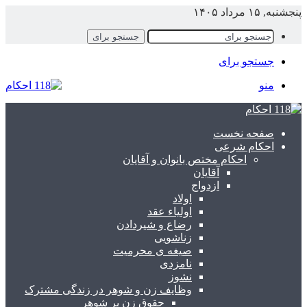
نجشنبه, ۱۵ مرداد ۱۴۰۵
جستجو برای
جستجو برای
منو
صفحه نخست
احکام شرعی
احکام مختص بانوان و آقایان
آقایان
ازدواج
اولاد
اولیاء عقد
رضاع و شیردادن
زناشویی
صیغه ی محرمیت
نامزدی
نشوز
وظایف زن و شوهر در زندگی مشترک
حقوق زن بر شوهر