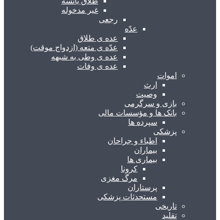
طلاق یائسه
غیر مدخوله
رجعی
عدّه
عده ی طلاق
عدّه ی متعه (ازدواج موقت)
عده ی وطی به شبهه
عده ی وفات
اموات
ارث
وصیت
بازی و سرگرمی
بانک ها و مؤسسات مالی
سپرده ها
پزشکی
اطباء و جراحان
بیماران
بیماری ها
کرونا
مرگ مغزی
پرستاران
مستحدثات پزشکی
تاریخی
تقلید