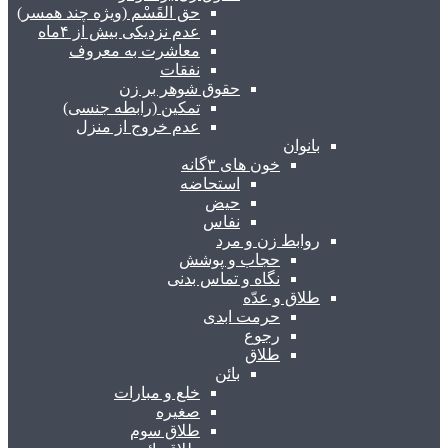
حق القَسْم (ویژه چند همسر)
عدم نزدیکی بیش از ۴ماه
معاشرت به معروف
نفقات
حقوق شوهر بر زن
تمکین (رابطه جنسی)
عدم خروج از منزل
بانوان
خون های ۳گانه
استحاضه
حیض
نفاس
روابط زن و مرد
حجاب و پوشش
نگاه و تماس بدنی
طلاق و عدّه
حرمت ابدی
رجوع
طلاق
بائن
خلع و مبارات
صغیره
طلاق سوم