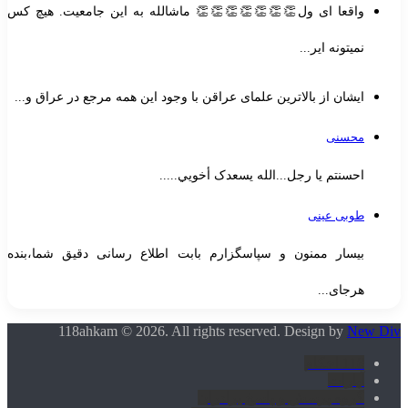
واقعا ای ول👏👏👏👏👏👏👏 ماشالله به این جامعیت. هیچ کس
نمیتونه ایر...
ایشان از بالاترین علمای عراقن با وجود این همه مرجع در عراق و...
محسنی
احسنتم یا رجل...الله یسعدک أخويي.....
طوبی عینی
بیسار ممنون و سپاسگزارم بابت اطلاع رسانی دقیق شما،بنده
هرجای...
118ahkam © 2026. All rights reserved. Design by
New Di
118 احکام
آپارات
گروه پرسش و پاسخ برادران