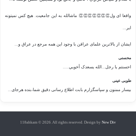
واقعا ای ول👏👏👏👏👏👏👏 ماشالله به این جامعیت. هیچ کس نمیتونه
ایر...
ایشان از بالاترین علمای عراقن با وجود این همه مرجع در عراق و...
محسنی
احسنتم یا رجل...الله یسعدک أخويي.....
طوبی عینی
بیسار ممنون و سپاسگزارم بابت اطلاع رسانی دقیق شما،بنده هرجای...
118ahkam © 2026. All rights reserved. Design by
New Div