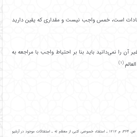
 سادات است، خمس واجب نیست و مقداری که یقین دارید
 آن را نمی‌دانید باید بنا بر احتیاط واجب با مراجعه به
(۱)
العالم
(۱) توضیح‌المسائل جامع، ج۱، ص ۶۵۲، م ۲۳۱۴ و ۲۳۱۵ ـ منهاج الصالحین،ج۱، ص ۳۶۴، م ۱۲۱۲ ـ استفتاء خصوصی کتبی از معظم له ـ استفتائات موجود در آرشیو