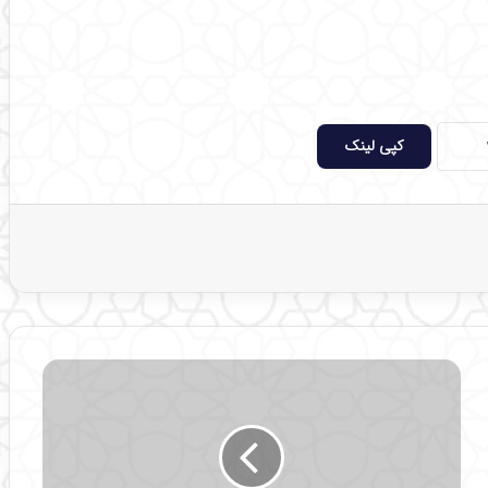
کپی لینک
خ
م
س
ش
ه
ر