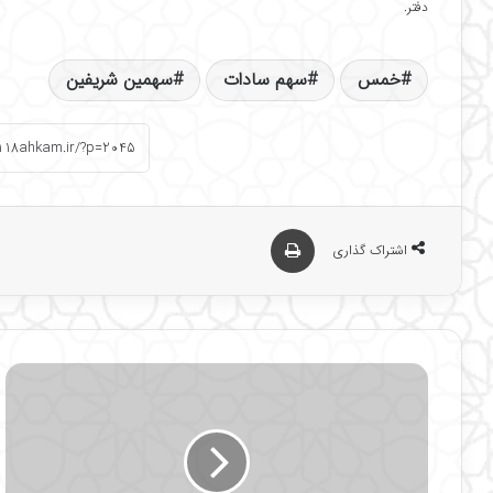
دفتر.
خمس
سهم سادات
سهمین شریفین
چاپ
اشتراک گذاری
ا
س
ت
خ
ر
ا