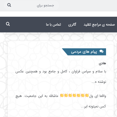
جست
برای
جست
صفحه ی مراجع تقلید
گالری
تماس با ما
پیام های مردمی
هادی
با سلام و سپاس فراوان ، کامل و جامع بود و همچنین عکس
نوشته ه...
واقعا ای ول
ماشالله به این جامعیت. هیچ
کس نمیتونه ایر...