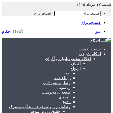
نبه, ۱۷ مرداد ۱۴۰۵
جستجو برای
جستجو برای
منو
صفحه نخست
احکام شرعی
احکام مختص بانوان و آقایان
آقایان
ازدواج
اولاد
اولیاء عقد
رضاع و شیردادن
زناشویی
صیغه ی محرمیت
نامزدی
نشوز
وظایف زن و شوهر در زندگی مشترک
حقوق زن بر شوهر