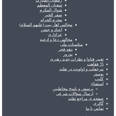
رمضان المبارک
شعبان المعظم
شوال المکرم
صفر الخیر
محرم الحرام
مجالس اهل بیت (علیهم السلام)
اعیاد و جشن
عزاداری
مجالس دعا و ادعیه
مناسبات ملّی
دهه فجر
نوروز
تغییر فتاوا و نظرات جدید رهبری
دُرِّ فقاهت
مرجعیّت و اولویت در تقلید
پوستر
کلیپ
استفتاء
پرسش و پاسخ مخاطبین
ارسال سؤالات شرعی
صفحه ی مراجع تقلید
گالری
تماس با ما