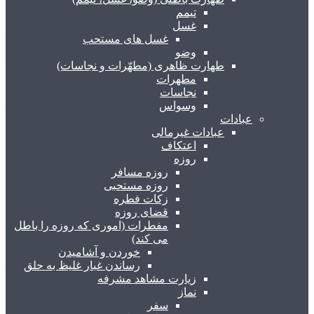
تیمم
غسل
غسل های مستحب
وضو
طهارت ظاهری (مطهّرات و نجاسات)
مطهرات
نجاسات
وسواس
عبادات
عبادات غیرمالی
اعتکاف
روزه
روزه مسافر
روزه مستحبی
زکات فطره
قضای روزه
مفطرات (اموری که روزه را باطل
می کند)
خوردن و آشامیدن
رساندن غبار غلیظ به حلق
زیارت مشاهد مشرفه
نماز
سفر