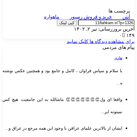
برچسب ها
آنتن
خرید و فروش رسیور
ماهواره
کپی لینک
خرین بروزرسانی: تیر ۲, ۱۴۰۲
۰
۱۴
رای مشاهده دیدگاه ها کلیک نمایید
یام های مردمی
هادی
با سلام و سپاس فراوان ، کامل و جامع بود و همچنین عکس نوشته
ه...
واقعا ای ول👏👏👏👏👏👏👏 ماشالله به این جامعیت. هیچ کس
نمیتونه ایر...
ایشان از بالاترین علمای عراقن با وجود این همه مرجع در عراق و...