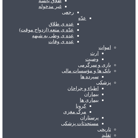
طلاق یائسه
غیر مدخوله
رجعی
عدّه
عده ی طلاق
عدّه ی متعه (ازدواج موقت)
عده ی وطی به شبهه
عده ی وفات
اموات
ارث
وصیت
بازی و سرگرمی
بانک ها و مؤسسات مالی
سپرده ها
پزشکی
اطباء و جراحان
بیماران
بیماری ها
کرونا
مرگ مغزی
پرستاران
مستحدثات پزشکی
تاریخی
تقلید