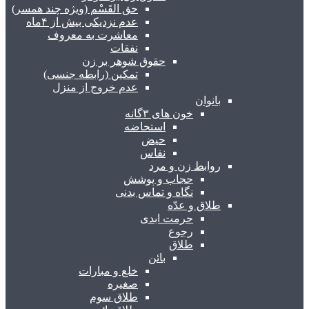
حق القَسْم (ویژه چند همسر)
عدم نزدیکی بیش از ۴ماه
معاشرت به معروف
نفقات
حقوق شوهر بر زن
تمکین (رابطه جنسی)
عدم خروج از منزل
بانوان
خون های ۳گانه
استحاضه
حیض
نفاس
روابط زن و مرد
حجاب و پوشش
نگاه و تماس بدنی
طلاق و عدّه
حرمت ابدی
رجوع
طلاق
بائن
خلع و مبارات
صغیره
طلاق سوم