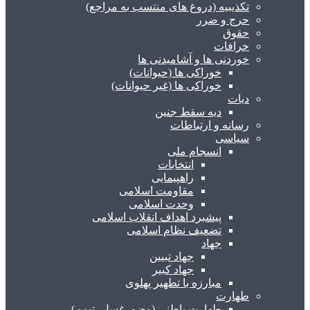
تکذیبیه (دروغ های منتسب به مراجع)
حرج و ضرر
حقوق
خرافات
خوردنی ها و آشامیدنی ها
خوراکی ها (حیوانات)
خوراکی ها (غیر حیوانات)
دیات
دیه سقط جنین
رسانه و ارتباطات
سیاسی
انسجام ملی
انتخابات
راهپیمایی
مقاومت اسلامی
وحدت اسلامی
پیشبرد اهداف انقلاب اسلامی
تضعیف نظام اسلامی
جهاد
جهاد تبیین
جهاد کبیر
مبارزه با تطهیر پهلوی
طهارت
طهارت باطنی (وضو، غسل، تیمم)