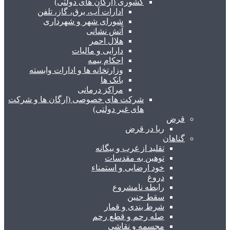
کشوری (ارگان های دولتی)
ادارات آب، برق، گاز، تلفن
شورای شهر و شهرداری
آتش نشانی
هلال احمر
دارایی و مالیات
احکام بیمه
وزارتخانه ها و ادارات وابسته
بانک ها
مراکز درمانی
شرکت های خصوصی (ارگان ها و شرکت
های غیر دولتی)
قرض
ربا در قرض
گناهان
تقلید از غرب و بیگانه
توهین به مقدسات
خود ارضایی و استمناء
دروغ
رابطه نامشروع
سقط جنین
شرط بندی و قمار
صله رحم و قطع رحم
مجسمه و نقاشی