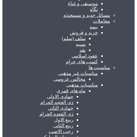
موسیقی و غناء
نگاه
مسائل جدید و مستحدثه
معاملات
بیمه
خرید و فروش
سلف (سلم)
نسیه
نقد
عقود اسلامی
کسب های حرام
مناسبت ها
مناسبات غیر مذهبی
مجالس عروسی
مناسبات مذهبی
ماه های قمری
جمادی الاولی
ذی الحجه الحرام
جمادی الثانی
ذی القعده الحرام
ربیع الاول
ربیع الثانی
رجب الاصب