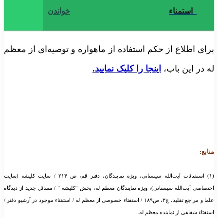
استمناء
خواندن
رای اطلاع از حکم استفاده از ماهواره و توصیه‌ای از معظم
ه در این باب،
اینجا را کلیک نمایید.
نابع:
(۱) استفتائات آیت‌الله سیستانی، ویژه نمایندگان، دفتر قم، ص ۲۱۴ / سایت کلیشه (سایت
ختصاصی آیت‌الله سیستانی)، ویژه نمایندگان معظم له، بخش “کلیشه ” / مسائل جدید از دیدگاه
علما و مراجع تقلید، ج۳، ص۱۸۹ / استفتاء خصوصی از معظم له / استفتاء موجود در آرشیو دفتر /
ستفتاء شفاهی از نماینده معظم له.