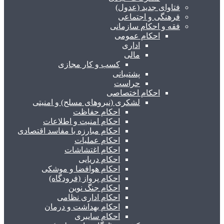
فتاوای جدید (عدول)
فرهنگی و اجتماعی
فقه و احکام سازمانی
احکام عمومی
اداری
مالی
کسب و کار مجازی
پشتیبانی
حراست
احکام اختصاصی
لشکری (نیروهای مسلح) و امنیتی
احکام حفاظت
احکام امنیت و اطلاعات
احکام مبارزه با مفاسد اقتصادی
احکام عملیات
احکام اغتشاشات
احکام دریایی
احکام هوافضا و موشکی
احکام پرواز (فرودگاه)
احکام جنگ نوین
احکام اداری نظامی
احکام بهداشت و درمان
احکام سایبری