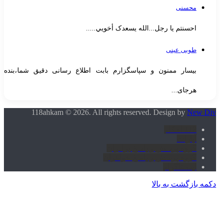
محسنی
احسنتم یا رجل...الله یسعدک أخويي.....
طوبی عینی
بیسار ممنون و سپاسگزارم بابت اطلاع رسانی دقیق شما،بنده
هرجای...
118ahkam © 2026. All rights reserved. Design by
New Di
118 احکام
آپارات
گروه پرسش و پاسخ برادران
گروه پرسش و پاسخ خواهران
اینستاگرام
کمه بازگشت به بالا