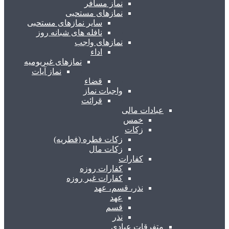
نماز مسافر
نمازهای مستحبی
سایر نمازهای مستحبی
نافله های شبانه روز
نمازهای واجب
اداء
نمازهای غیریومیه
نماز آیات
قضاء
واجبات نماز
قرائت
عبادات مالی
خمس
زکات
زکات فطره (فطریه)
زکات مال
کفارات
کفارات روزه
کفارات غیر روزه
نذر، قسم، عهد
عهد
قسم
نذر
متفرقات عبادی