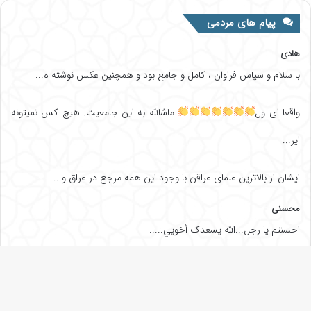
پیام های مردمی
هادی
با سلام و سپاس فراوان ، کامل و جامع بود و همچنین عکس نوشته ه...
واقعا ای ول
ماشالله به این جامعیت. هیچ کس نمیتونه
ایر...
ایشان از بالاترین علمای عراقن با وجود این همه مرجع در عراق و...
محسنی
احسنتم یا رجل...الله یسعدک أخويي.....
طوبی عینی
بیسار ممنون و سپاسگزارم بابت اطلاع رسانی دقیق شما،بنده هرجای...
دک