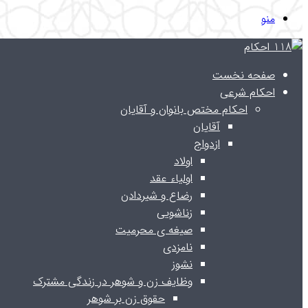
منو
صفحه نخست
احکام شرعی
احکام مختص بانوان و آقایان
آقایان
ازدواج
اولاد
اولیاء عقد
رضاع و شیردادن
زناشویی
صیغه ی محرمیت
نامزدی
نشوز
وظایف زن و شوهر در زندگی مشترک
حقوق زن بر شوهر