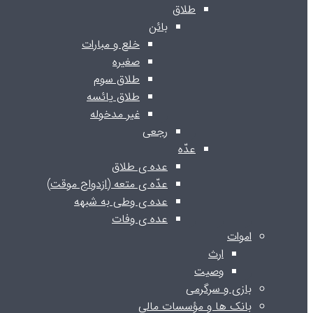
طلاق
بائن
خلع و مبارات
صغیره
طلاق سوم
طلاق یائسه
غیر مدخوله
رجعی
عدّه
عده ی طلاق
عدّه ی متعه (ازدواج موقت)
عده ی وطی به شبهه
عده ی وفات
اموات
ارث
وصیت
بازی و سرگرمی
بانک ها و مؤسسات مالی