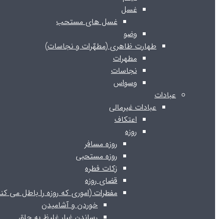
غسل
غسل های مستحب
وضو
طهارت ظاهری (مطهّرات و نجاسات)
مطهرات
نجاسات
وسواس
عبادات
عبادات غیرمالی
اعتکاف
روزه
روزه مسافر
روزه مستحبی
زکات فطره
قضای روزه
مفطرات (اموری که روزه را باطل می کند
خوردن و آشامیدن
رساندن غبار غلیظ به حلق