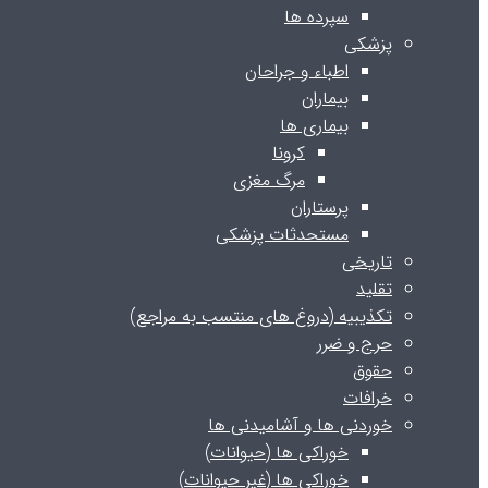
سپرده ها
پزشکی
اطباء و جراحان
بیماران
بیماری ها
کرونا
مرگ مغزی
پرستاران
مستحدثات پزشکی
تاریخی
تقلید
تکذیبیه (دروغ های منتسب به مراجع)
حرج و ضرر
حقوق
خرافات
خوردنی ها و آشامیدنی ها
خوراکی ها (حیوانات)
خوراکی ها (غیر حیوانات)