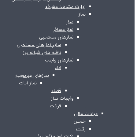
زیارت مشاهد مشرفه
نماز
سفر
نماز مسافر
نمازهای مستحبی
سایر نمازهای مستحبی
نافله های شبانه روز
نمازهای واجب
اداء
نمازهای غیریومیه
نماز آیات
قضاء
واجبات نماز
قرائت
عبادات مالی
خمس
زکات
زکات فطره (فطریه)