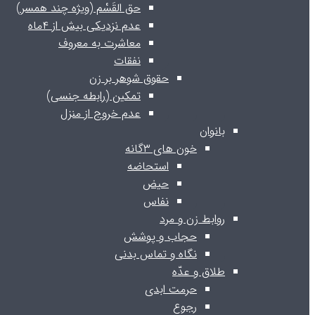
حق القَسْم (ویژه چند همسر)
عدم نزدیکی بیش از ۴ماه
معاشرت به معروف
نفقات
حقوق شوهر بر زن
تمکین (رابطه جنسی)
عدم خروج از منزل
بانوان
خون های ۳گانه
استحاضه
حیض
نفاس
روابط زن و مرد
حجاب و پوشش
نگاه و تماس بدنی
طلاق و عدّه
حرمت ابدی
رجوع