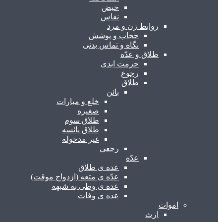
حیض
نفاس
روابط زن و مرد
حجاب و پوشش
نگاه و تماس بدنی
طلاق و عدّه
حرمت ابدی
رجوع
طلاق
بائن
خلع و مبارات
صغیره
طلاق سوم
طلاق یائسه
غیر مدخوله
رجعی
عدّه
عده ی طلاق
عدّه ی متعه (ازدواج موقت)
عده ی وطی به شبهه
عده ی وفات
اموات
ارث