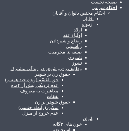
صفحه نخست
احکام شرعی
احکام مختص بانوان و آقایان
آقایان
ازدواج
اولاد
اولیاء عقد
رضاع و شیردادن
زناشویی
صیغه ی محرمیت
نامزدی
نشوز
وظایف زن و شوهر در زندگی مشترک
حقوق زن بر شوهر
حق القَسْم (ویژه چند همسر)
عدم نزدیکی بیش از ۴ماه
معاشرت به معروف
نفقات
حقوق شوهر بر زن
تمکین (رابطه جنسی)
عدم خروج از منزل
بانوان
خون های ۳گانه
استحاضه