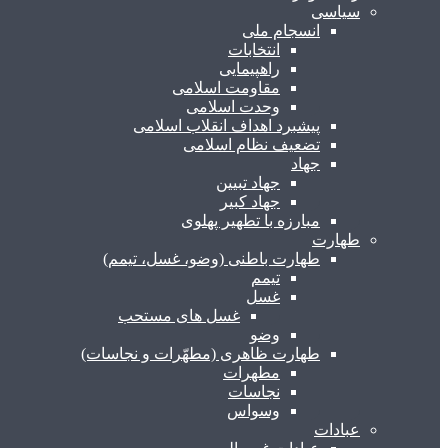
سیاسی
انسجام ملی
انتخابات
راهپیمایی
مقاومت اسلامی
وحدت اسلامی
پیشبرد اهداف انقلاب اسلامی
تضعیف نظام اسلامی
جهاد
جهاد تبیین
جهاد کبیر
مبارزه با تطهیر پهلوی
طهارت
طهارت باطنی (وضو، غسل، تیمم)
تیمم
غسل
غسل های مستحب
وضو
طهارت ظاهری (مطهّرات و نجاسات)
مطهرات
نجاسات
وسواس
عبادات