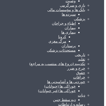
وصیت
بازی و سرگرمی
بانک ها و مؤسسات مالی
سپرده ها
پزشکی
اطباء و جراحان
بیماران
بیماری ها
کرونا
مرگ مغزی
پرستاران
مستحدثات پزشکی
تاریخی
تقلید
تکذیبیه (دروغ های منتسب به مراجع)
حرج و ضرر
حقوق
خرافات
خوردنی ها و آشامیدنی ها
خوراکی ها (حیوانات)
خوراکی ها (غیر حیوانات)
دیات
دیه سقط جنین
رسانه و ارتباطات