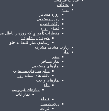
عبادات غیرمالی
اعتکاف
روزه
روزه مسافر
روزه مستحبی
زکات فطره
قضای روزه
مفطرات (اموری که روزه را باطل می 
خوردن و آشامیدن
رساندن غبار غلیظ به حلق
زیارت مشاهد مشرفه
نماز
سفر
نماز مسافر
نمازهای مستحبی
سایر نمازهای مستحبی
نافله های شبانه روز
نمازهای واجب
اداء
نمازهای غیریومیه
نماز آیات
قضاء
واجبات نماز
قرائت