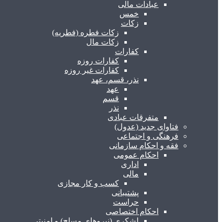
عبادات مالی
خمس
زکات
زکات فطره (فطریه)
زکات مال
کفارات
کفارات روزه
کفارات غیر روزه
نذر، قسم، عهد
عهد
قسم
نذر
متفرقات عبادی
فتاوای جدید (عدول)
فرهنگی و اجتماعی
فقه و احکام سازمانی
احکام عمومی
اداری
مالی
کسب و کار مجازی
پشتیبانی
حراست
احکام اختصاصی
لشکری (نیروهای مسلح) و امنیتی