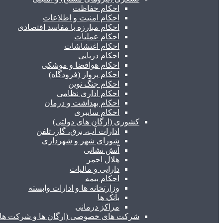
احکام حفاظت
احکام امنیت و اطلاعات
احکام مبارزه با مفاسد اقتصادی
احکام عملیات
احکام اغتشاشات
احکام دریایی
احکام هوافضا و موشکی
احکام پرواز (فرودگاه)
احکام جنگ نوین
احکام اداری نظامی
احکام بهداشت و درمان
احکام سایبری
کشوری (ارگان های دولتی)
ادارات آب، برق، گاز، تلفن
شورای شهر و شهرداری
آتش نشانی
هلال احمر
دارایی و مالیات
احکام بیمه
وزارتخانه ها و ادارات وابسته
بانک ها
مراکز درمانی
شرکت های خصوصی (ارگان ها و شرکت های 