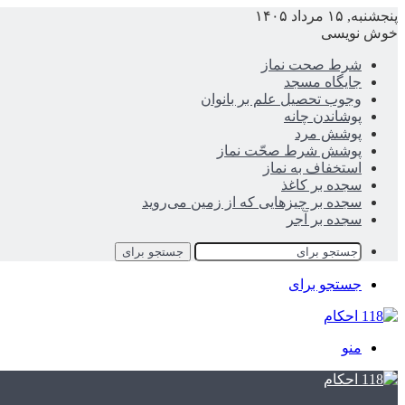
پنجشنبه, ۱۵ مرداد ۱۴۰۵
خوش نویسی
شرط صحت نماز
جایگاه مسجد
وجوب تحصیل علم بر بانوان
پوشاندن چانه
پوشش مرد
پوشش شرط صحّت نماز
استخفاف به نماز
سجده بر کاغذ
سجده بر چیزهایی که از زمین می‌روید
سجده بر آجر
جستجو برای
جستجو برای
منو